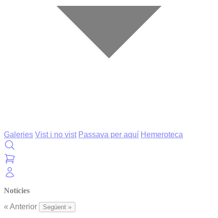
Galeries
Vist i no vist
Passava per aquí
Hemeroteca
Notícies
« Anterior
Següent »