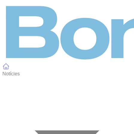
Panell de gestió de galetes
Notícies