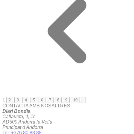
1
2
3
4
5
6
7
8
9
10
CONTACTA AMB NOSALTRES
Diari Bondia
Callaueta, 4, 1r
AD500 Andorra la Vella
Principat d'Andorra
Tel. +376 80 88 88