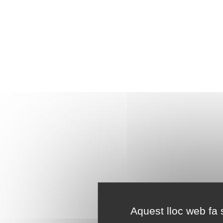
Aquest lloc web fa s