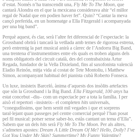
d’estat. Només n’ha transcendit una,
Fly Me To The Moon
, que
cantarà Alondra en el que la mexicana considerava ahir “el millor
regal de Nadal que em podien haver fet”. Quin? “Cantar la meva
cançó preferida, en un homenatge a Ella Fitzgerald i acompanyada
per una big band”.
Perquè aquest, és clar, serà l’altre fet diferencial de l’espectacle: la
Grossband obrirà i tancarà la vetllada amb temes de rigorosa estrena,
però entremig la part musical anirà a càrrec de l’Andorra Big Band,
una trentena d’instrumentistes entre els quals es troben alguns dels
noms obligatoris del circuit català, des del contrabaixista Artur
Regada, fundador de la Vella Dixieland, fins al saxofonista valencià
Eladio Reinón, mitja vida al costat de Tete Montoliu, i Matthew
Simon, acompanyant habitual del pianista cubà Roberto Fonseca.
Un luxe, insisteix Barceló, ànima d’aquests dos insòlits artefactes
que són la Grossband i la Big Band.
Ella Fitzgerald, 100 anys
ha
estat concebut –diu– com un espectacle per a tota la família. I per
això el repertori –insisteix– el completen
hits
universals,
“conegudíssims, que hem sentit mil vegades i que et sorprens
taral·lejant quan passeges pel centre comercial perquè l’han posat
pel fil musical: potser sense saber-ho, estàs cantant un tema d’Ella”.
Sabem que un dels
hits
serà
Fly Me To The Moon
. Per als altres,
s’admeten apostes:
Dream A Little Dream Of Me
?
Hello, Dolly
?
I’ve
Got You Under My Skin
?
Summertime
?
My Funny Valentine
?