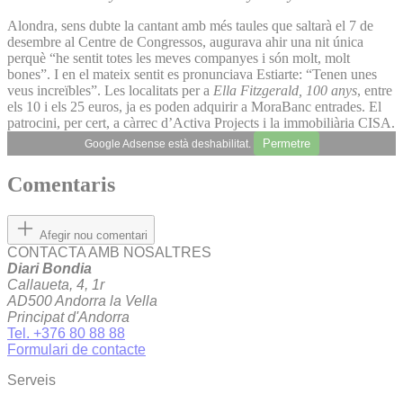
Alondra, sens dubte la cantant amb més taules que saltarà el 7 de
desembre al Centre de Congressos, augurava ahir una nit única
perquè “he sentit totes les meves companyes i són molt, molt
bones”. I en el mateix sentit es pronunciava Estiarte: “Tenen unes
veus increïbles”. Les localitats per a
Ella Fitzgerald, 100 anys
, entre
els 10 i els 25 euros, ja es poden adquirir a MoraBanc entrades. El
patrocini, per cert, a càrrec d’Activa Projects i la immobiliària CISA.
Permetre
Google Adsense està deshabilitat.
Comentaris
Afegir nou comentari
CONTACTA AMB NOSALTRES
Diari Bondia
Callaueta, 4, 1r
AD500 Andorra la Vella
Principat d'Andorra
Tel. +376 80 88 88
Formulari de contacte
Serveis