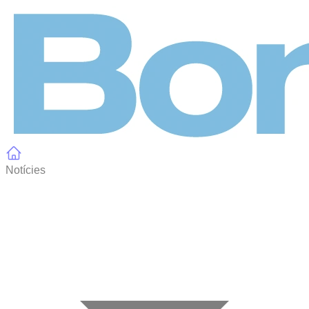
Panell de gestió de galetes
Notícies