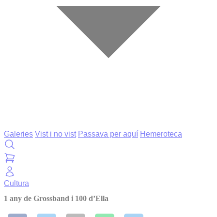
Galeries
Vist i no vist
Passava per aquí
Hemeroteca
Cultura
1 any de Grossband i 100 d’Ella