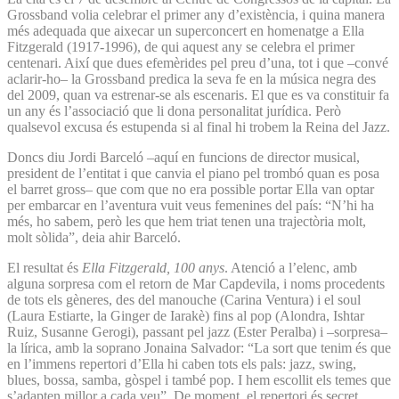
Grossband volia celebrar el primer any d’existència, i quina manera
més adequada que aixecar un superconcert en homenatge a Ella
Fitzgerald (1917-1996), de qui aquest any se celebra el primer
centenari. Així que dues efemèrides pel preu d’una, tot i que –convé
aclarir-ho– la Grossband predica la seva fe en la música negra des
del 2009, quan va estrenar-se als escenaris. El que es va constituir fa
un any és l’associació que li dona personalitat jurídica. Però
qualsevol excusa és estupenda si al final hi trobem la Reina del Jazz.
Doncs diu Jordi Barceló –aquí en funcions de director musical,
president de l’entitat i que canvia el piano pel trombó quan es posa
el barret gross– que com que no era possible portar Ella van optar
per embarcar en l’aventura vuit veus femenines del país: “N’hi ha
més, ho sabem, però les que hem triat tenen una trajectòria molt,
molt sòlida”, deia ahir Barceló.
El resultat és
Ella Fitzgerald, 100 anys
. Atenció a l’elenc, amb
alguna sorpresa com el retorn de Mar Capdevila, i noms procedents
de tots els gèneres, des del manouche (Carina Ventura) i el soul
(Laura Estiarte, la Ginger de Iarakè) fins al pop (Alondra, Ishtar
Ruiz, Susanne Gerogi), passant pel jazz (Ester Peralba) i –sorpresa–
la lírica, amb la soprano Jonaina Salvador: “La sort que tenim és que
en l’immens repertori d’Ella hi caben tots els pals: jazz, swing,
blues, bossa, samba, gòspel i també pop. I hem escollit els temes que
s’adapten millor a cada veu”. De moment, el repertori és secret