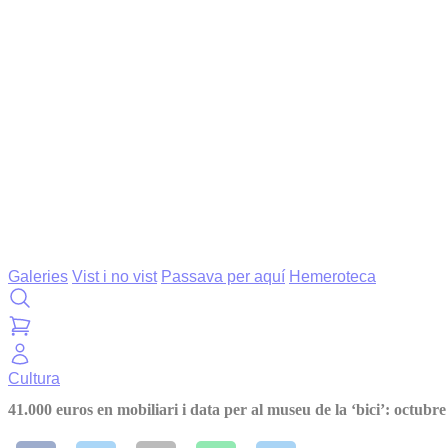
Galeries
Vist i no vist
Passava per aquí
Hemeroteca
Cultura
41.000 euros en mobiliari i data per al museu de la ‘bici’: octubre