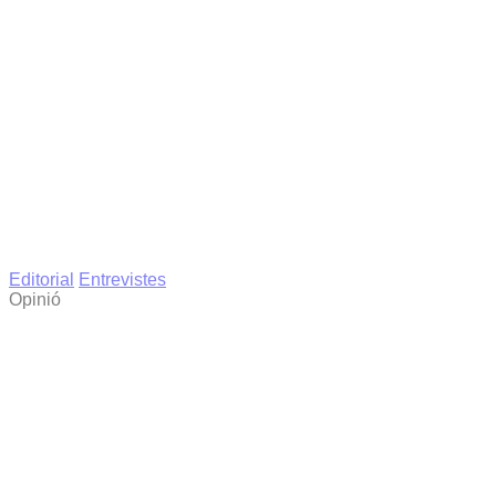
Editorial
Entrevistes
Opinió