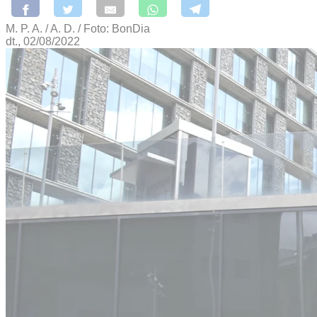
M. P. A. / A. D. / Foto: BonDia
dt., 02/08/2022