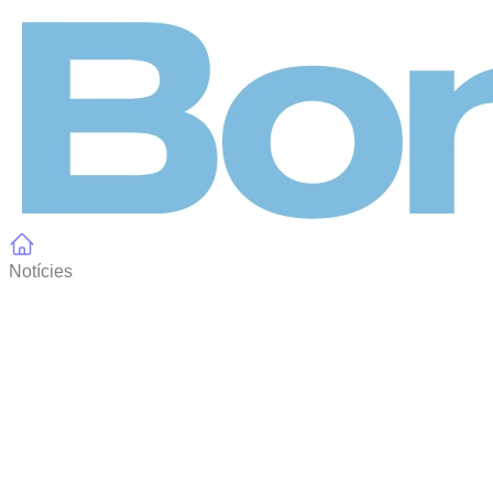
Panell de gestió de galetes
Notícies