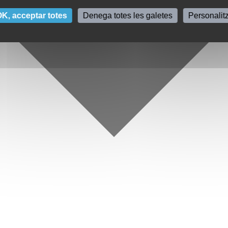
K, acceptar totes
Denega totes les galetes
Personalit