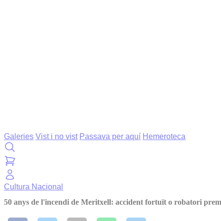
Galeries
Vist i no vist
Passava per aquí
Hemeroteca
Cultura
Nacional
50 anys de l'incendi de Meritxell: accident fortuït o robatori pre