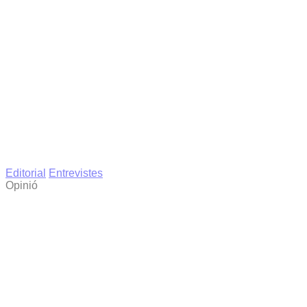
Editorial
Entrevistes
Opinió