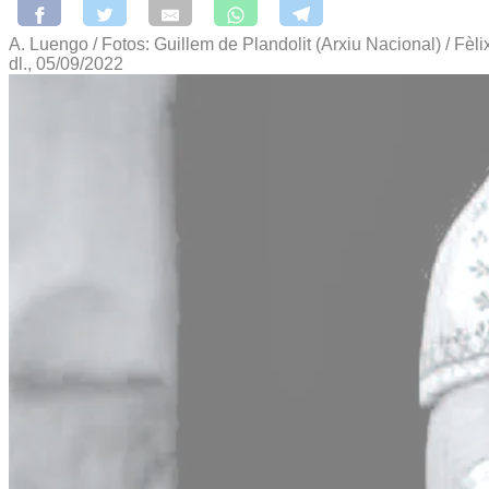
A. Luengo / Fotos: Guillem de Plandolit (Arxiu Nacional) / Fèli
dl., 05/09/2022