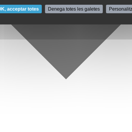
K, acceptar totes
Denega totes les galetes
Personalit