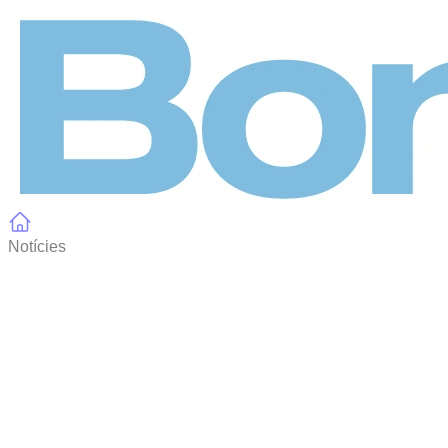
Panell de gestió de galetes
Notícies