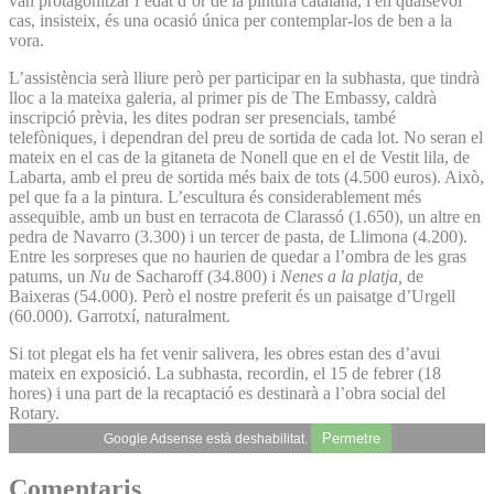
van protagonitzar l’edat d’or de la pintura catalana, i en qualsevol
cas, insisteix, és una ocasió única per contemplar-los de ben a la
vora.
L’assistència serà lliure però per participar en la subhasta, que tindrà
lloc a la mateixa galeria, al primer pis de The Embassy, caldrà
inscripció prèvia, les dites podran ser presencials, també
telefòniques, i dependran del preu de sortida de cada lot. No seran el
mateix en el cas de la gitaneta de Nonell que en el de Vestit lila, de
Labarta, amb el preu de sortida més baix de tots (4.500 euros). Això,
pel que fa a la pintura. L’escultura és considerablement més
assequible, amb un bust en terracota de Clarassó (1.650), un altre en
pedra de Navarro (3.300) i un tercer de pasta, de Llimona (4.200).
Entre les sorpreses que no haurien de quedar a l’ombra de les gras
patums, un
Nu
de Sacharoff (34.800) i
Nenes a la platja,
de
Baixeras (54.000). Però el nostre preferit és un paisatge d’Urgell
(60.000). Garrotxí, naturalment.
Si tot plegat els ha fet venir salivera, les obres estan des d’avui
mateix en exposició. La subhasta, recordin, el 15 de febrer (18
hores) i una part de la recaptació es destinarà a l’obra social del
Rotary.
Permetre
Google Adsense està deshabilitat.
Comentaris