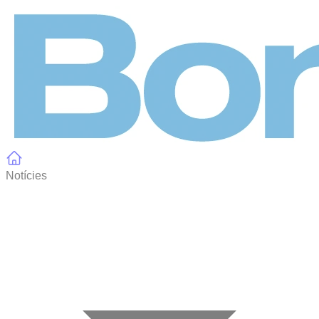
Panell de gestió de galetes
Notícies