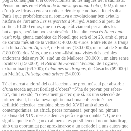
pogut contemplar si el col·leccionista no les hagués tret a subhasta.
Pensin només en el
Retrat de la meva germana Lola
(1902), dibuix
d’un jove Picasso encara molt acadèmic que no havia fet el salt a
París i que probablement ni somiava a revolucionar ben aviat la
història de l’art amb
Les senyoretes d’Avinyó
. Atenció al preu de
sortida, 61.000 euros, que no és apte òbviament per a totes les
butxaques, però tampoc estratosfèric. Una altra cosa és
Nena amb
vestit roig
, gitana canònica de Nonell que serà el lot 23, amb el preu
de sortida més alt de la vetllada: 400.000 euros. Entre els de la franja
alta hi ha
L’amic Agrasot,
de Fortuny (180.000); un retrat de Sorolla
(180.000); dos Mirs, que no són –llàstima– vistes dels periples
andorrans dels anys 30, sinó un de Mallorca (30.000) i un altre sense
localitzar (150.000); el
Retrat de Florenci Veciana
, de Togores,
extraordinari (69.700);
Columnes de dragons
, de Cusachs (69.000) i
un Meifrén,
Paisatge amb arbres
(54.000).
Té el mercat andorrà del col·leccionisme prou múscul per absorbir
d’una tacada aquest florilegi d’obres? “S’ha de provar, per saber-
ho”, diu Teixidó, “i òbviament jo crec que sí. És una selecció de
primer nivell, i en la meva opinió una bona col·lecció és per
definició eclèctica: combina obres del XVIII amb altres de
contemporànies, art africà, peces romanes i, per què no, pintura
catalana del XIX, més acadèmica però de gran qualitat”. Que no
sigui la que té més ganxo al mercat és possiblement no un hàndicap,
sinó una oportunitat per aproximar-se a un període i a uns autors que