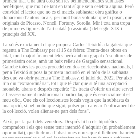
primera fila. Una altra cosa són les benintencionades subhastes
benèfiques, que molt de tant en tant sí que se’n celebra alguna. Però
convidrà el lector que no és el mateix subhastar obra gràfica o
donacions d’autors locals, per molt bona voluntat que hi posin, que
originals de Picasso, Nonell, Fortuny, Sorolla, Mir i tota una tropa
de primeres figures de l’art català (o assimilat) del segle XIX i
principis del XX.
I això és exactament el que proposa Carlos Teixidó a la galeria que
regenta a The Embassy per al 15 de febrer. Trenta-dues obres en
total, molt majoritàriament teles però amb un grapat d’escultures de
primeríssim ordre, amb un baix relleu de Gargallo sensacional.
Gairebé totes les peces procedeixen dos col·leccionistes nacionals, i
per a Teixidó suposa la primera incursió en el món de la subhasta
des que va obrir galeria a The Embassy, el juliol del 2022. Per això
li’n diu “extraordinària”, tot i que té clar que si té una acceptació
raonable, abans o després repetirà: “Es tracta d’oferir un altre servei
a l’assessorament institucional i particular, que és essencialment el
meu ofici. Que els col·leccionistes locals vegin que la subhasta és
una opció, si pel motiu que sigui, potser per canviar l’enfocament de
la col·lecció, volen alienar-ne part dels fons”.
Això, per la part dels venedors. Després hi ha els hipotètics
compradors i els que sense tenir intenció d’adquirir (ni probablement
oportunitat), que tindran a l’abast unes obres que difícilment haurien