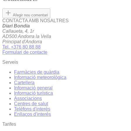
Afegir nou comentari
CONTACTA AMB NOSALTRES
Diari Bondia
Callaueta, 4, 1r
AD500 Andorra la Vella
Principat d'Andorra
Tel. +376 80 88 88
Formulari de contacte
Serveis
Farmàcies de guàrdia
Informació meteorològica
Cartellera
Informació general
Informació turística
Associacions
Centres de salut
Telèfons d'interès
Enllaços d'interés
Tarifes