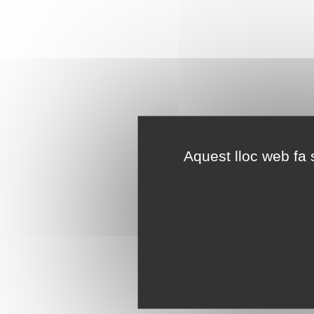
Aquest lloc web fa s