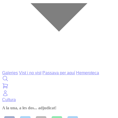
Galeries
Vist i no vist
Passava per aquí
Hemeroteca
Cultura
A la una, a les dos... adjudicat!