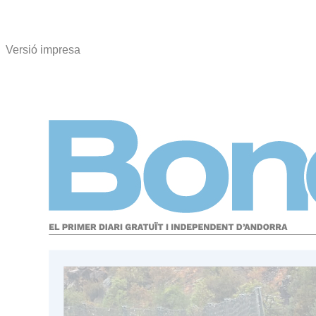
Versió impresa