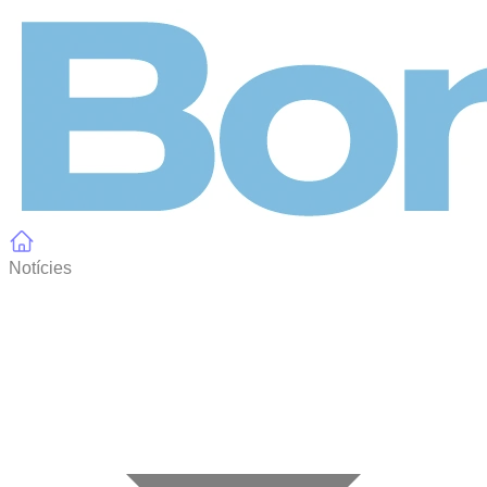
Panell de gestió de galetes
Notícies