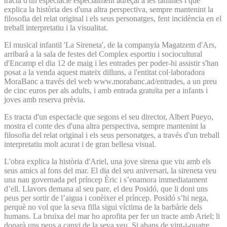
tracta d'un espectacle especialment adreçat a les famílies i que
explica la història des d'una altra perspectiva, sempre mantenint la
filosofia del relat original i els seus personatges, fent incidència en el
treball interpretatiu i la visualitat.
El musical infantil 'La Sireneta', de la companyia Magatzem d'Ars,
arribarà a la sala de festes del Complex esportiu i sociocultural
d'Encamp el dia 12 de maig i les entrades per poder-hi assistir s'han
posat a la venda aquest mateix dilluns, a l'entitat col·laboradora
MoraBanc a través del web www.morabanc.ad/entrades, a un preu
de cinc euros per als adults, i amb entrada gratuïta per a infants i
joves amb reserva prèvia.
Es tracta d'un espectacle que segons el seu director, Albert Pueyo,
mostra el conte des d'una altra perspectiva, sempre mantenint la
filosofia del relat original i els seus personatges, a través d'un treball
interpretatiu molt acurat i de gran bellesa visual.
L'obra explica la història d'Ariel, una jove sirena que viu amb els
seus amics al fons del mar. El dia del seu aniversari, la sireneta veu
una nau governada pel príncep Èric i sʼenamora immediatament
dʼell. Llavors demana al seu pare, el deu Posidó, que li doni uns
peus per sortir de lʼaigua i conèixer el príncep. Posidó sʼhi nega,
perquè no vol que la seva filla sigui víctima de la barbàrie dels
humans. La bruixa del mar ho aprofita per fer un tracte amb Ariel; li
donarà uns peus a canvi de la seva veu. Si abans de vint-i-quatre