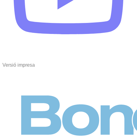
Versió impresa