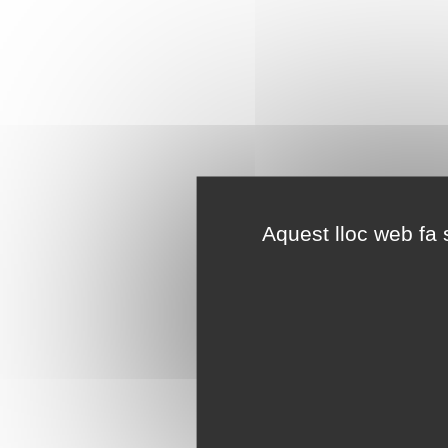
Aquest lloc web fa s