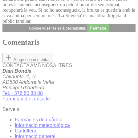
hores la sireneta aconsegueix un petó dʼamor del seu estimat,
recuperarà la veu. Si no ho aconsegueix, la bruixa es quedarà amb la
seva ànima per sempre més. 'La Sireneta' és una obra dirigida al
públic familiar.
Permetre
Google Adsense està deshabilitat.
Comentaris
Afegir nou comentari
CONTACTA AMB NOSALTRES
Diari Bondia
Callaueta, 4, 1r
AD500 Andorra la Vella
Principat d'Andorra
Tel. +376 80 88 88
Formulari de contacte
Serveis
Farmàcies de guàrdia
Informació meteorològica
Cartellera
Informació general