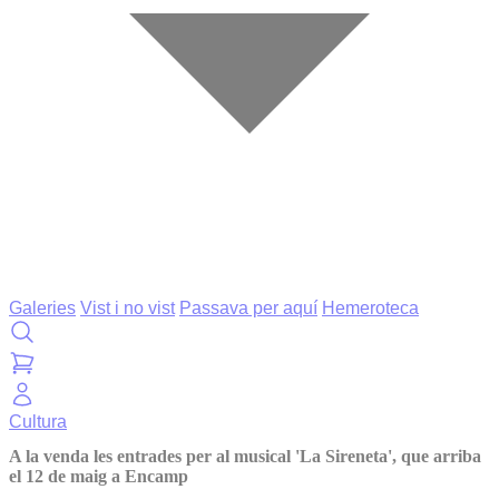
Galeries
Vist i no vist
Passava per aquí
Hemeroteca
Cultura
A la venda les entrades per al musical 'La Sireneta', que arriba
el 12 de maig a Encamp