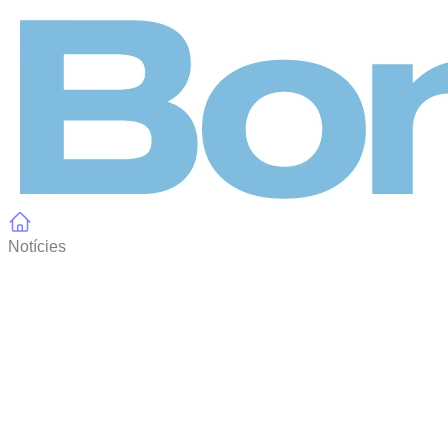
Panell de gestió de galetes
Notícies