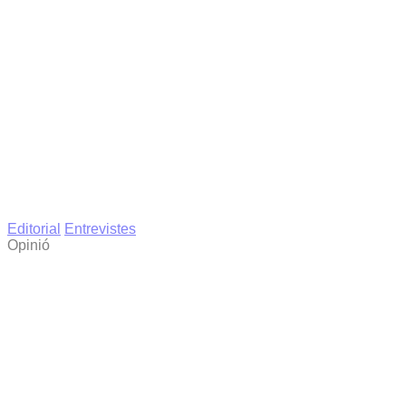
Editorial
Entrevistes
Opinió