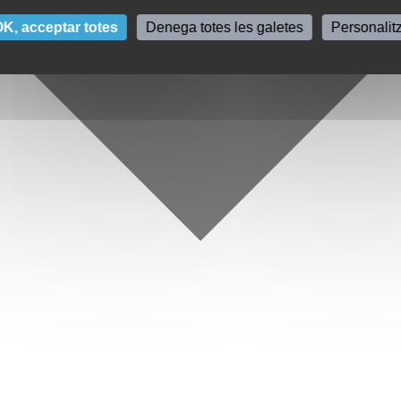
K, acceptar totes
Denega totes les galetes
Personalit