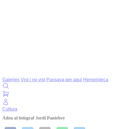
Galeries
Vist i no vist
Passava per aquí
Hemeroteca
Cultura
Adeu al fotògraf Jordi Pantebre