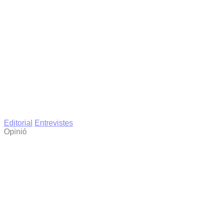
Editorial
Entrevistes
Opinió