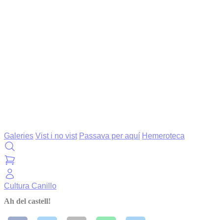
Galeries
Vist i no vist
Passava per aquí
Hemeroteca
Cultura
Canillo
Ah del castell!