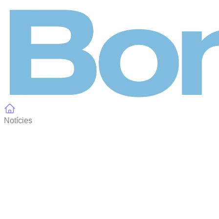
Panell de gestió de galetes
Notícies