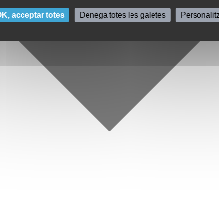
K, acceptar totes
Denega totes les galetes
Personalit