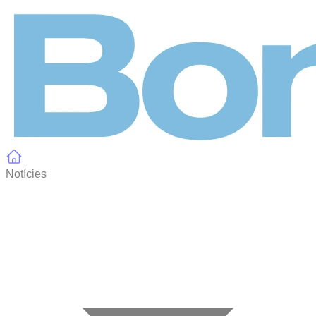
Panell de gestió de galetes
Notícies