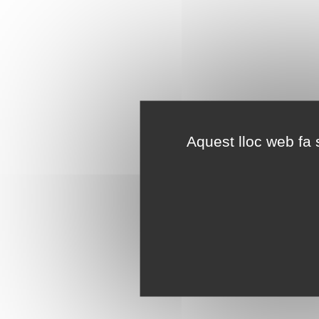
Aquest lloc web fa s