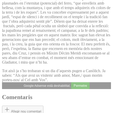
plasmades en l’eternitat (potencial) del ferro, “que envelleix amb
bellesa, com la muntanya, i que amb el temps adquireix els colors de
la terra i de les roques”. Les va concebre expressament per a aquest
jardí, “espai de silenci i de recolliment on el temple i la tradició fan
que l’obra adquireixi sentit ple”. Dèiem que ha deixat enrere les
fractals, però cada pètal oculta un símbol que convida a la reflexió:
la papallona remet al renaixement; el campanar, a la fe dels padrins;
les mans les pregàries que en aquest mateix lloc sagrat han elevat les
generacions que ens han precedit; el colom, molt òbviament, a la
pau, i la creu, la guia que ens orienta en la foscor. El meu preferit és,
però, l’espelma, la flama que encenem en memòria dels nostres
pares, diu Cruz, i pensin en Màxim Dècim Meridi encomanant-se al
seu abans d’entrar en combat, el moment més emocionant de
Gladiator, i mira que n’hi ha.
Tot això ja s’ho trobaran si un dia d’aquests pugen a Canòlich. Ja
saben: “Als que avui us visitem/ amb amor, Mare,/ quan morim
porteu-nos/ al Cel amb Vos”.
Permetre
Google Adsense està deshabilitat.
Comentaris
Afegir nou comentari