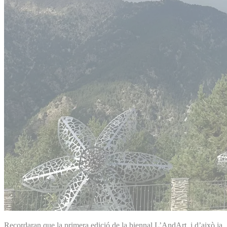
Recordaran que la primera edició de la biennal L’AndArt, i d’això ja