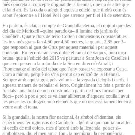
més concreta al concepte original de la biennal, que no és altre que
el land art. És la coda o afegit d’aquesta edició, que tindrà com és
sabut l’epicentre a l’Hotel Pol i que arrenca per fi el 18 de setembre.
En parlem, és clar, a compte de Grandalla eterna, el conjunt que des
del dia de Meritxell –quina paradoxa– il·lumina els jardins de
Canòlich. Quatre flors de ferro Corten i dimensions considerables –
les tres més grans fan 4,50 per 4,50 metres, la quarta, 2,85 per 3–
que responen al gust de Cruz per aquest material i per aquest
concepte. En recordaran sens dubte el ramat de vaques, pura raça
bruna, que a l’edició del 2015 va pasturar a Sant Joan de Caselles i
que avui peixen a la rotonda de la Seu en direcció Adrall, i
l’homenatge al món del tabac que l’any passat va exposar a Catsa.
Com a mínim, perquè no s’ha perdut cap edició de la Biennal.
Sempre amb aquest gust pels volums a la vegada ciclopis i eteris, i
aquesta manera de treballar el ferro. Originalment ho feia a partir de
fractals –una bola de neu construïda a partir de flocs formats per
flocs– però a poc a poc es va anar alliberant d’aquesta cotilla i avui
les peces les confegeix amb elements que no necessàriament tenen a
veure amb el tema.
Si la grandalla, la nostra flor nacional, és símbol d’identitat, els
espècimens ferruginosos de Canòlich –algú dirà que hauria tocat fer-
hi ocells de mil colors, més d’acord amb la llegenda, potser sí–
simbolitzen, diu el meu amic Toni, la memòria i la permanència,