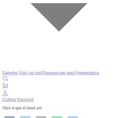
Galeries
Vist i no vist
Passava per aquí
Hemeroteca
Cultura
Nacional
Això sí que és land art