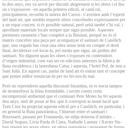
fa deu anys, ens va servir per discutir alegrement si les obres i el lloc
on s’exposaven –en aquella primera edició, al camí ral,
principalment, recordin la tartera del Carroi– s’avenien amb l’esperit
del land art, que sembla requerir obres concebudes expressament per
a un espai concret, si és possible natural, però urbà també s’hi val, i
aprofitant materials locals sempre que sigui possible. Aquestes
premisses rarament s’han complert a la Biennal, perquè no és el
mateix concebre una peça per acompanyar el santuari de Canòlich
que, una vegada has creat una obra sense tenir en compte el destí
final, decideixes col·locar-la, pel motiu que sigui, als jardins del
santuari. No diguem quan les obres s’exposen en contenidors
d’origen industrial, com van ser en edicions anteriors la fàbrica de
llana escaldenca i la laurediana Catsa, i aquesta, l’hotel Pol, de nou a
Sant Julià. En aquest cas, parlar de land art és estirar tant el concepte
que potser millor renunciar-hi per no fer-nos-hi mal.
Però no reprendrem aquella discussió bizantina, ni es tracta tampoc
de desmerèixer la feina formidable, i sovint contra certa
incomprensió ambiental que el comissari Pere Moles ha fet aquests
deu anys, sinó de posar al lloc que li correspon la instal·lació que
Toni Cruz ha projectat aquesta edició per a Canòlich, en particular, i
en general la Ruta panoràmica, l’itinerari entre el santuari i
Bixessarri, passant per Fontaneda, on mitja dotzena d’artistes –
David Segura, Livia Paola di Ciara, Nathalie Launay i Xavier Sis–
han plantat les seves obres, en plena naturalesa i responent de forma