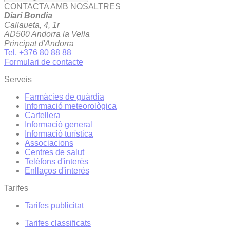
CONTACTA AMB NOSALTRES
Diari Bondia
Callaueta, 4, 1r
AD500 Andorra la Vella
Principat d'Andorra
Tel. +376 80 88 88
Formulari de contacte
Serveis
Farmàcies de guàrdia
Informació meteorològica
Cartellera
Informació general
Informació turística
Associacions
Centres de salut
Telèfons d'interès
Enllaços d'interés
Tarifes
Tarifes publicitat
Tarifes classificats