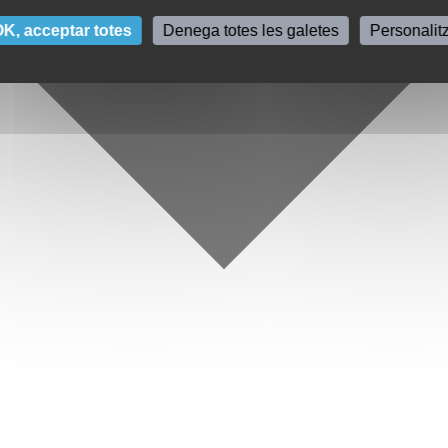
K, acceptar totes
Denega totes les galetes
Personalit