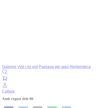
Galeries
Vist i no vist
Passava per aquí
Hemeroteca
Cultura
Amb regust dels 80