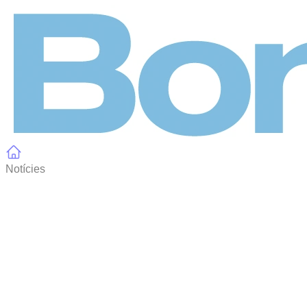
Panell de gestió de galetes
Notícies