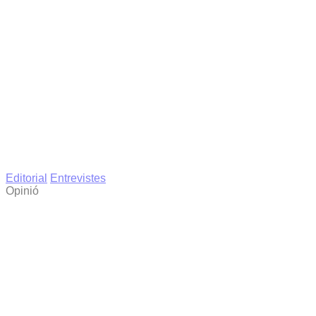
Editorial
Entrevistes
Opinió