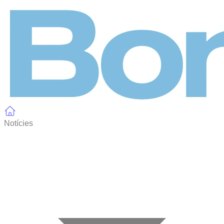
Panell de gestió de galetes
Notícies