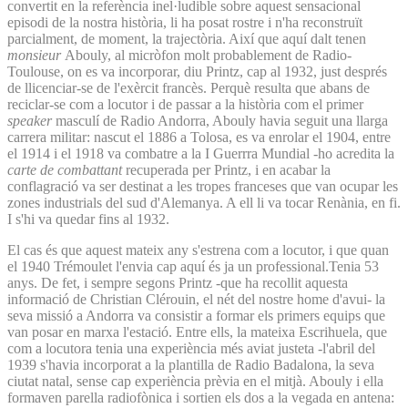
convertit en la referència inel·ludible sobre aquest sensacional
episodi de la nostra història, li ha posat rostre i n'ha reconstruït
parcialment, de moment, la trajectòria. Així que aquí dalt tenen
monsieur
Abouly, al micròfon molt probablement de Radio-
Toulouse, on es va incorporar, diu Printz, cap al 1932, just després
de llicenciar-se de l'exèrcit francès. Perquè resulta que abans de
reciclar-se com a locutor i de passar a la història com el primer
speaker
masculí de Radio Andorra, Abouly havia seguit una llarga
carrera militar: nascut el 1886 a Tolosa, es va enrolar el 1904, entre
el 1914 i el 1918 va combatre a la I Guerrra Mundial -ho acredita la
carte de combattant
recuperada per Printz, i en acabar la
conflagració va ser destinat a les tropes franceses que van ocupar les
zones industrials del sud d'Alemanya. A ell li va tocar Renània, en fi.
I s'hi va quedar fins al 1932.
El cas és que aquest mateix any s'estrena com a locutor, i que quan
el 1940 Trémoulet l'envia cap aquí és ja un professional.Tenia 53
anys. De fet, i sempre segons Printz -que ha recollit aquesta
informació de Christian Clérouin, el nét del nostre home d'avui- la
seva missió a Andorra va consistir a formar els primers equips que
van posar en marxa l'estació. Entre ells, la mateixa Escrihuela, que
com a locutora tenia una experiència més aviat justeta -l'abril del
1939 s'havia incorporat a la plantilla de Radio Badalona, la seva
ciutat natal, sense cap experiència prèvia en el mitjà. Abouly i ella
formaven parella radiofònica i sortien els dos a la vegada en antena: