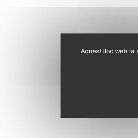
Aquest lloc web fa s