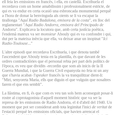
ell feia les emissions en francès, i ella, en castellà. Escrihuela el
recordava com un home amabilissim i professionalment estricte, de
qui es va endur en certa ocasió una esbroncada monumental perquè
a l'hora de donar la benvinguda als oients se li va escapar la
tirallonga "
Aquí Radio Badalona, emisora de la costa
", en lloc del
reglamentari "
Aquí Radio Andorra, emisora del Principado de
Andorra". Explicava la locutora que, amb certa justícia poètica,
l'endemà mateux va ser
monsieur
Abouly qui es va confondre i qui,
dut per la mateixa inèrcia que ella, va deixar anar un inopinat "
Ici
Radio-Toulouse.
.."
L'altre episodi que recordava Escrihuela, i que denota també
l'ascendent que Abouly tenia en la plantilla, és que davant de les
ordres contradictòries que el personal rebia per part dels polítics de
l'època, es veu que dividits -recordin que som als inicis de la II
Guerra Mundial, i que la Guerra Civil espanyola no feia ni un any
que s'havia acabat- l'
speaker
francès la va tranquilitzar dient-li:
"Miri, senyoreta Maria, ells que diguin el que vulguin que nosaltres
farem el que ens sembli".
La llàstima, en fi, és que com es veu tan sols hem aconseguit posar-li
rostre al coprotagonista d'aquell moment històric que va ser la
represa de les emissions de Radio Andorra, el 4 d'abril del 1940. Un
moment que pot ser considerat amb tota legimitat l'inici
de veritat
de
l'estació perquè les emissions oficials, que havien arrencat el