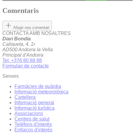
Comentaris
Afegir nou comentari
CONTACTA AMB NOSALTRES
Diari Bondia
Callaueta, 4, 1r
AD500 Andorra la Vella
Principat d'Andorra
Tel. +376 80 88 88
Formulari de contacte
Serveis
Farmàcies de guàrdia
Informació meteorològica
Cartellera
Informació general
Informació turística
Associacions
Centres de salut
Telèfons d'interès
Enllaços d'interés