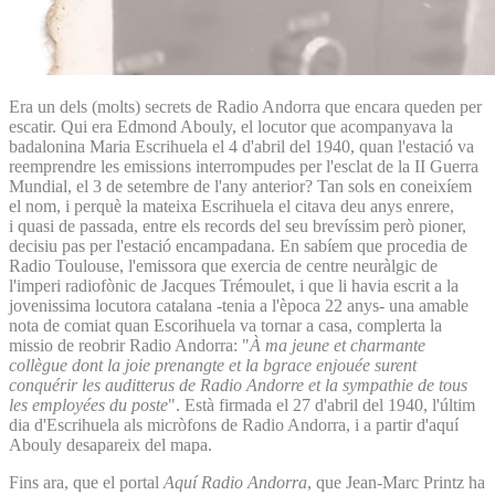
Era un dels (molts) secrets de Radio Andorra que encara queden per
escatir. Qui era Edmond Abouly, el locutor que acompanyava la
badalonina Maria Escrihuela el 4 d'abril del 1940, quan l'estació va
reemprendre les emissions interrompudes per l'esclat de la II Guerra
Mundial, el 3 de setembre de l'any anterior? Tan sols en coneixíem
el nom, i perquè la mateixa Escrihuela el citava deu anys enrere,
i quasi de passada, entre els records del seu brevíssim però pioner,
decisiu pas per l'estació encampadana. En sabíem que procedia de
Radio Toulouse, l'emissora que exercia de centre neuràlgic de
l'imperi radiofònic de Jacques Trémoulet, i que li havia escrit a la
jovenissima locutora catalana -tenia a l'època 22 anys- una amable
nota de comiat quan Escorihuela va tornar a casa, complerta la
missio de reobrir Radio Andorra: "
À ma jeune et charmante
collègue dont la joie prenangte et la bgrace enjouée surent
conquérir les auditterus de Radio Andorre et la sympathie de tous
les employées du poste
". Està firmada el 27 d'abril del 1940, l'últim
dia d'Escrihuela als micròfons de Radio Andorra, i a partir d'aquí
Abouly desapareix del mapa.
Fins ara, que el portal
Aquí Radio Andorra
, que Jean-Marc Printz ha