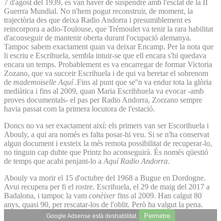
7 d'agost del 1939, es van haver de suspendre amb l'esclat de la II
Guerrra Mundial. No n'hem pogut reconstruir, de moment, la
trajectòria des que deixa Radio Andorra i presumiblement es
reincorpora a adio-Toulouse, que Trémoulet va tenir la rara habilitat
d'aconseguir de mantenir oberta durant l'ocupació alemanya.
Tampoc sabem exactament quan va deixar Encamp. Per la nota que
li escriu e Escrihuela, sembla intuir-se que ell encara s'hi quedava
encara un temps. Probablement es va encarregar de formar Victoria
Zozano, que va succeir Escrihuela i de qui va heretar el sobrenom
de
mademoiselle Aquí
.Fins al punt que se''n va endur tota la glòria
mediàtica i fins al 2009, quan Maria Escrihhuela va evocar -amb
proves documentals- el pas per Radio Andorra, Zorzano sempre
havia passat com la primera locutora de l'estació.
Doncs no va ser exactament així: els primers van ser Escorihuela i
Abouly, a qui ara només es falta posar-hi veu. Si se n'ha conservat
algun document i exsteix la més remota possibilitat de recuperar-lo,
no tinguin cap dubte que Printz ho aconseguirà. És només qüestió
de temps que acabi penjant-lo a
Aquí Radio Andorra
.
Abouly va morir el 15 d'octubre del 1968 a Bugue en Dordogne.
Avui recupera per fi el rostre. Escrihuela, el 29 de maig del 2017 a
Badalona, i tampoc la vam
conèixer
fins al 2009. Han calgut 80
anys, quasi 90, per rescatar-los de l'oblit. Però ha valgut la pena.
Permetre
Google Adsense està deshabilitat.