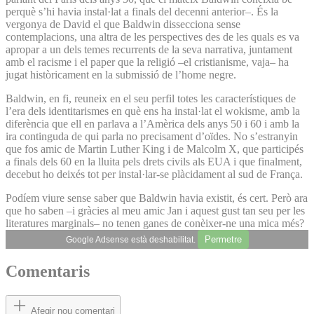
perquè s’hi havia instal·lat a finals del decenni anterior–. És la
vergonya de David el que Baldwin dissecciona sense
contemplacions, una altra de les perspectives des de les quals es va
apropar a un dels temes recurrents de la seva narrativa, juntament
amb el racisme i el paper que la religió –el cristianisme, vaja– ha
jugat històricament en la submissió de l’home negre.
Baldwin, en fi, reuneix en el seu perfil totes les característiques de
l’era dels identitarismes en què ens ha instal·lat el wokisme, amb la
diferència que ell en parlava a l’Amèrica dels anys 50 i 60 i amb la
ira continguda de qui parla no precisament d’oïdes. No s’estranyin
que fos amic de Martin Luther King i de Malcolm X, que participés
a finals dels 60 en la lluita pels drets civils als EUA i que finalment,
decebut ho deixés tot per instal·lar-se plàcidament al sud de França.
Podíem viure sense saber que Baldwin havia existit, és cert. Però ara
que ho saben –i gràcies al meu amic Jan i aquest gust tan seu per les
literatures marginals– no tenen ganes de conèixer-ne una mica més?
Permetre
Google Adsense està deshabilitat.
Comentaris
Afegir nou comentari