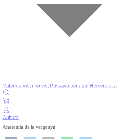
Galeries
Vist i no vist
Passava per aquí
Hemeroteca
Cultura
Anatomia de la vergonya