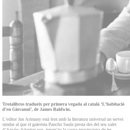
Trotalibros tradueix per primera vegada al català ‘L’habitació
d’en Giovanni’, de James Baldwin.
L’editor Jan Arimany està fent amb la literatura universal un servei
similar al que el galerista Pancho Saula presta des del seu xalet
d’Anyós: il·lustrar-nos, treure’ns la caspa provinciana de les