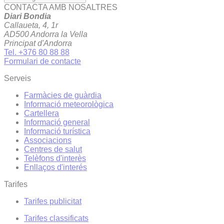
CONTACTA AMB NOSALTRES
Diari Bondia
Callaueta, 4, 1r
AD500 Andorra la Vella
Principat d'Andorra
Tel. +376 80 88 88
Formulari de contacte
Serveis
Farmàcies de guàrdia
Informació meteorològica
Cartellera
Informació general
Informació turística
Associacions
Centres de salut
Telèfons d'interès
Enllaços d'interés
Tarifes
Tarifes publicitat
Tarifes classificats