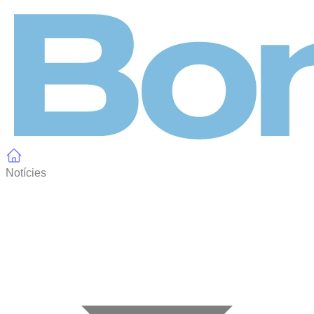
Panell de gestió de galetes
Notícies