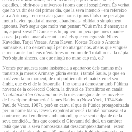
espatlles, i obrir-nos a universos i noms que ni sospitàvem. És veritat
que ho va dir des del primer dia, que la seva intenció –em refereixo
ara a Arimany– era rescatar grans noms i grans títols que per algun
motiu havien quedat al marge, abandonats, oblidat o simplement
ignorats. Però segur que molts van pensar: “Què m’ha d’ensenyar a
mi, aquest xaval!” Doncs ens hi juguem un peix que unes quantes
coses: ja poden anar aixecant la mà els que coneguessin Nikos
Kavadias, Tarjei Vesaas, Anna Kavan, Kostas Taksis o Antonis
Samarakis, i ho deixem aquí per no allargar-nos, abans que vingués
el meu amic Jan i ens n’entaforés un volum de Trotalibros a la nàpia.
Però siguin sincers, ara que ningú no mira: cap mà, oi?
Només per aquesta santa insistència a apartar-se dels camins més
transitats ja mereix Arimany glòria eterna, i també Saula, ja que en
parlàvem fa un moment, de qui podríem dir el mateix en el seu
àmbit, que és el de la fotografia. I ho torna a demostrar amb l’última
novetat de la col·lecció Colom, la divisió de Trotalibros en català:
L’habitació d’en Giovanni
no és la més coneguda de les novel·les
de l’escriptor afroamericà James Baldwin (Nova York, 1924-Saint
Paul de Vence, 1987), però en canvi sí que és l’única protagonitzada
per un home blanc, David, expatriat americà i també homosexual a
contracor, avui en diríem amb autoodi, que se sent culpable de la
seva condició... fins que coneix el Giovanni del títol, un cambrer
italià que viu la seva homosexualitat desacomplexadament –estem
parlant del París dels anys 50, que el mateix Baldwin coneixia bé