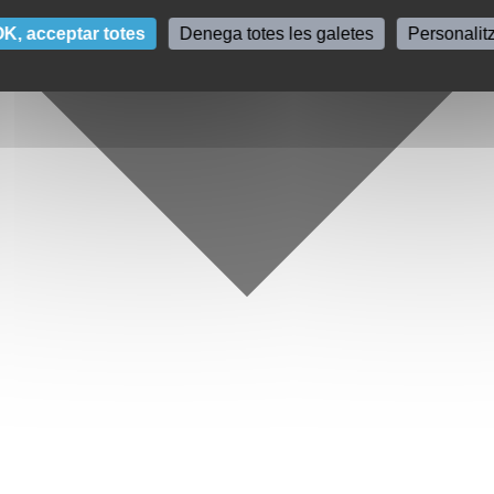
K, acceptar totes
Denega totes les galetes
Personalit