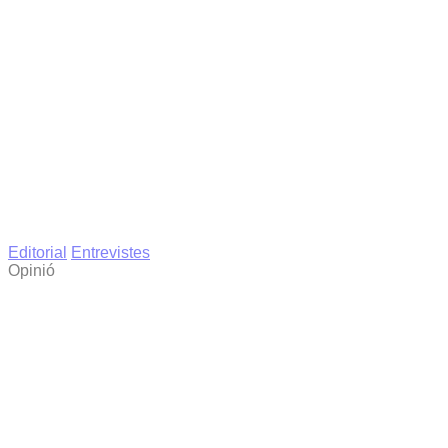
Editorial
Entrevistes
Opinió