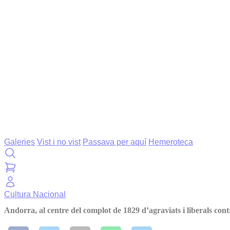
Galeries
Vist i no vist
Passava per aquí
Hemeroteca
Cultura
Nacional
Andorra, al centre del complot de 1829 d’agraviats i liberals con