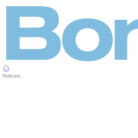
Panell de gestió de galetes
Notícies