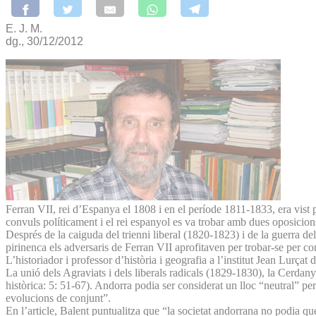
E. J. M.
dg., 30/12/2012
Ferran VII, rei d’Espanya el 1808 i en el període 1811-1833, era vist p
convuls políticament i el rei espanyol es va trobar amb dues oposicions
Després de la caiguda del trienni liberal (1820-1823) i de la guerra dels
pirinenca els adversaris de Ferran VII aprofitaven per trobar-se per co
L’historiador i professor d’història i geografia a l’institut Jean Lurç
La unió dels Agraviats i dels liberals radicals (1829-1830), la Cerdan
històrica: 5: 51-67). Andorra podia ser considerat un lloc “neutral” p
evolucions de conjunt”.
En l’article, Balent puntualitza que “la societat andorrana no podia que