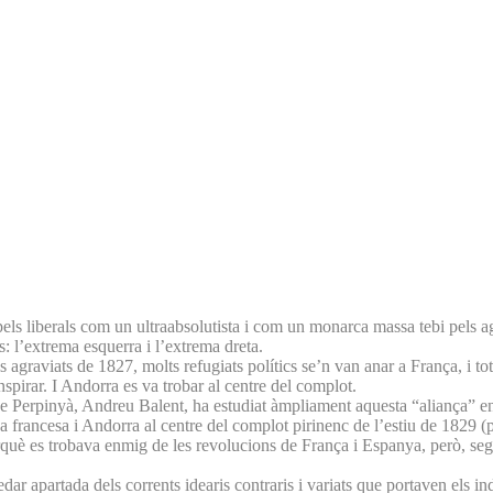
els liberals com un ultraabsolutista i com un monarca massa tebi pels ag
: l’extrema esquerra i l’extrema dreta.
 agraviats de 1827, molts refugiats polítics se’n van anar a França, i tot 
nspirar. I Andorra es va trobar al centre del complot.
at de Perpinyà, Andreu Balent, ha estudiat àmpliament aquesta “aliança” en
ya francesa i Andorra al centre del complot pirinenc de l’estiu de 1829 
erquè es trobava enmig de les revolucions de França i Espanya, però, seg
dar apartada dels corrents idearis contraris i variats que portaven els in