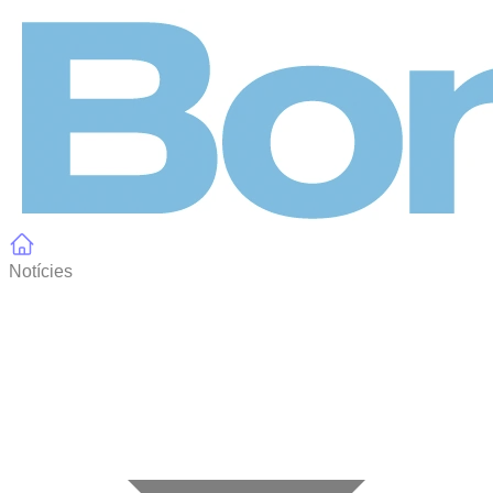
Panell de gestió de galetes
Notícies