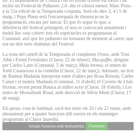
no. El departament de Cultura l'ha fet tornar d'entre els morts i ha
inclòs un Festival de Pallasses 2.0 -diu el cònsol menor, Marc Pons-
a la 52a edició de la Temporada conjunta. Serà els dies 3, 4 i 5 de
maig, i Pepa Plana serà l'encarregada de dissenyar-ne la
programació, encara per tancar. El que és segur és que, a
diferència del festival primigeni, el nou es convocarà anualment i
tindrà lloc sota cobert: tots els espectacles es programaran al
Comunal, així que les pallasses no tornaran de moment al carrer, que
era un dels trets distintius del Festival.
La resta del cartell de la Temporada el completen
Ossos
, amb Toni
Albà i Fermí Fernández (Claror, 22 de febrer);
Macguffin
, dirigida
per Carlos Latre (Comunal, 5 de març);
Mala broma
, el retorn de
Jordi Casanovas a la comèdia (Claror, 22 de març);
Adossats
, un text
de Ramon Madaula interpretat entre d'altres per Rosa Renom, Carles
Canut i el mateix Madaula (Comunal, 11 d'abril); el
Cyrano
de Lluís
Homar, recent premi Butaca al millor actor (Claror, 18 d'abril), i
Les
noies de Mossabank Road
, amb direcció de Sílvia Munt (Claror, 17
de maig).
Els preus, com és habitual, oscil·len entre els 20 i els 22 euros, amb
abonament per a quatre funcions (66 euros) en els muntatges
programats al Claror lauredià.
Permetre
Google Adsense està deshabilitat.