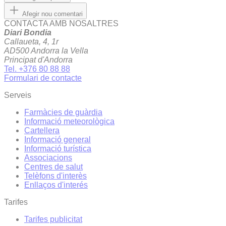
Afegir nou comentari
CONTACTA AMB NOSALTRES
Diari Bondia
Callaueta, 4, 1r
AD500 Andorra la Vella
Principat d'Andorra
Tel. +376 80 88 88
Formulari de contacte
Serveis
Farmàcies de guàrdia
Informació meteorològica
Cartellera
Informació general
Informació turística
Associacions
Centres de salut
Telèfons d'interès
Enllaços d'interés
Tarifes
Tarifes publicitat