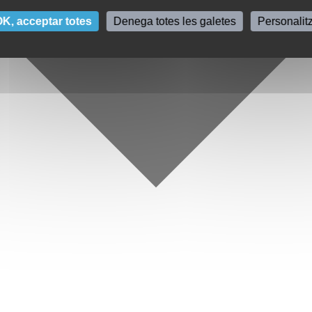
K, acceptar totes
Denega totes les galetes
Personalit