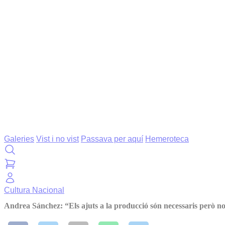
Galeries
Vist i no vist
Passava per aquí
Hemeroteca
Cultura
Nacional
Andrea Sánchez: “Els ajuts a la producció són necessaris però n