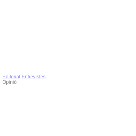
Editorial
Entrevistes
Opinió