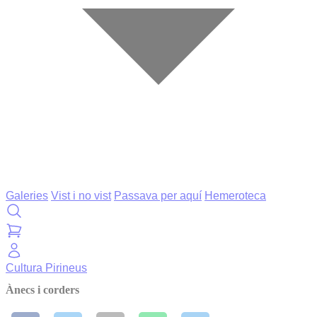
Galeries
Vist i no vist
Passava per aquí
Hemeroteca
Cultura
Pirineus
Ànecs i corders