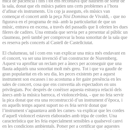
mica de paciència i fins i tot ens recordava que hauríem de sortir de
la sala, donat que els músics patien uns certs problemes a l’hora
d’afinar els instruments. Un cop ja asseguts, els músics van
començar el concert amb la peça
Nisi Dominus
de Vivaldi, - que no
figurava en el programa de mà- amb la particularitat de que un
músic, entrava en escena, a través del passadís que li oferien les dues
fileres de cadires. Una entrada que servia per a presentar al públic un
claumeau, però també per comprovar la bona sonoritat de la sala que
es reserva pels concerts al Castell de Castellciutat.
El chalumeau, tal i com ens van explicar una mica més endavant en
el concert, va ser una invenció d’un constructor de Nuremberg.
Aquest va aprofitar un reclam per a ànecs per aconseguir que una
flauta adquirís una sonoritat molt més greu. Tot i que va gaudir de
gran popularitat en els seu dia, les peces existents per a aquest
instrument son escasses i no acostuma a fer gaire presència en les
sales de concert, cosa que ens convertia als espectadors en uns
privilegiats. Poc desprès de conèixer aquesta estranya relació dels
ànecs amb la música barroca, el violoncel•lista, - que no feia servir
la pica donat que era una reconstrucció d’un instrument d’època, i
en aquells temps aquest suport no es feia servir donat que
l’instrument s’aguantava amb les cames- va explicar que les cordes
d’aquell violoncel estaven elaborades amb tripa de corder. Una
característica que les feia especialment sensibles a qualsevol canvi
en les condicions ambientals. Potser per a certificar que aquestes