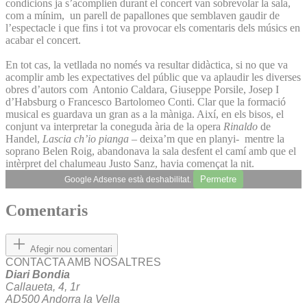
condicions ja s’acomplien durant el concert van sobrevolar la sala,
com a mínim, un parell de papallones que semblaven gaudir de
l’espectacle i que fins i tot va provocar els comentaris dels músics en
acabar el concert.
En tot cas, la vetllada no només va resultar didàctica, si no que va
acomplir amb les expectatives del públic que va aplaudir les diverses
obres d’autors com Antonio Caldara, Giuseppe Porsile, Josep I
d’Habsburg o Francesco Bartolomeo Conti. Clar que la formació
musical es guardava un gran as a la màniga. Així, en els bisos, el
conjunt va interpretar la coneguda ària de la opera
Rinaldo
de
Handel,
Lascia ch’io pianga
– deixa’m que en planyi- mentre la
soprano Belen Roig, abandonava la sala desfent el camí amb que el
intèrpret del chalumeau Justo Sanz, havia començat la nit.
Permetre
Google Adsense està deshabilitat.
Comentaris
Afegir nou comentari
CONTACTA AMB NOSALTRES
Diari Bondia
Callaueta, 4, 1r
AD500 Andorra la Vella