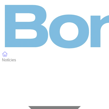
Panell de gestió de galetes
Notícies