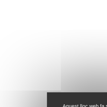
Aquest lloc web fa s