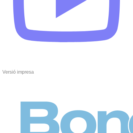
Versió impresa