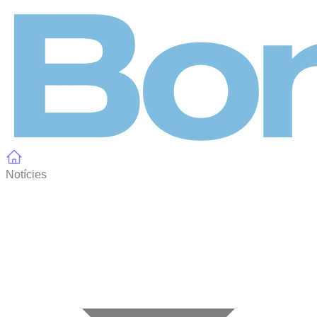
Panell de gestió de galetes
Notícies