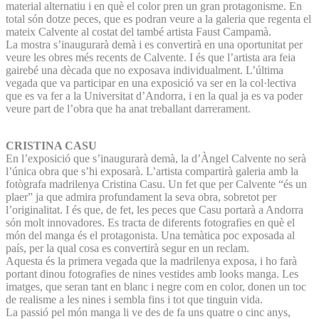
material alternatiu i en què el color pren un gran protagonisme. En
total són dotze peces, que es podran veure a la galeria que regenta el
mateix Calvente al costat del també artista Faust Campamà.
La mostra s’inaugurarà demà i es convertirà en una oportunitat per
veure les obres més recents de Calvente. I és que l’artista ara feia
gairebé una dècada que no exposava individualment. L’última
vegada que va participar en una exposició va ser en la col·lectiva
que es va fer a la Universitat d’Andorra, i en la qual ja es va poder
veure part de l’obra que ha anat treballant darrerament.
CRISTINA CASU
En l’exposició que s’inaugurarà demà, la d’Àngel Calvente no serà
l’única obra que s’hi exposarà. L’artista compartirà galeria amb la
fotògrafa madrilenya Cristina Casu. Un fet que per Calvente “és un
plaer” ja que admira profundament la seva obra, sobretot per
l’originalitat. I és que, de fet, les peces que Casu portarà a Andorra
són molt innovadores. Es tracta de diferents fotografies en què el
món del manga és el protagonista. Una temàtica poc exposada al
país, per la qual cosa es convertirà segur en un reclam.
Aquesta és la primera vegada que la madrilenya exposa, i ho farà
portant dinou fotografies de nines vestides amb looks manga. Les
imatges, que seran tant en blanc i negre com en color, donen un toc
de realisme a les nines i sembla fins i tot que tinguin vida.
La passió pel món manga li ve des de fa uns quatre o cinc anys,