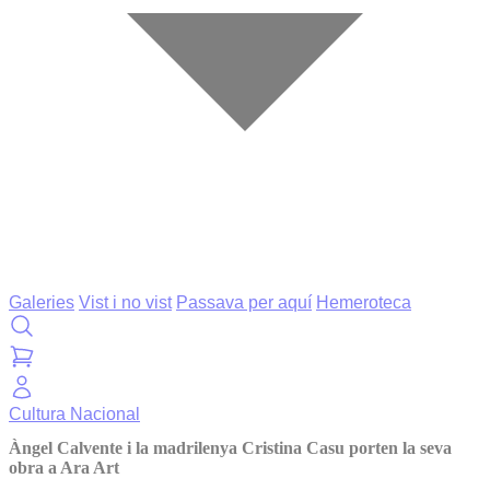
Galeries
Vist i no vist
Passava per aquí
Hemeroteca
Cultura
Nacional
Àngel Calvente i la madrilenya Cristina Casu porten la seva
obra a Ara Art