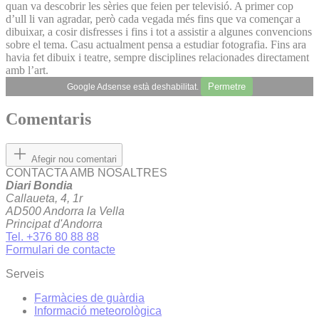
quan va descobrir les sèries que feien per televisió. A primer cop
d’ull li van agradar, però cada vegada més fins que va començar a
dibuixar, a cosir disfresses i fins i tot a assistir a algunes convencions
sobre el tema. Casu actualment pensa a estudiar fotografia. Fins ara
havia fet dibuix i teatre, sempre disciplines relacionades directament
amb l’art.
Permetre
Google Adsense està deshabilitat.
Comentaris
Afegir nou comentari
CONTACTA AMB NOSALTRES
Diari Bondia
Callaueta, 4, 1r
AD500 Andorra la Vella
Principat d'Andorra
Tel. +376 80 88 88
Formulari de contacte
Serveis
Farmàcies de guàrdia
Informació meteorològica