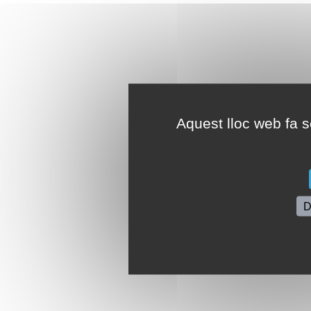
Aquest lloc web fa se
D