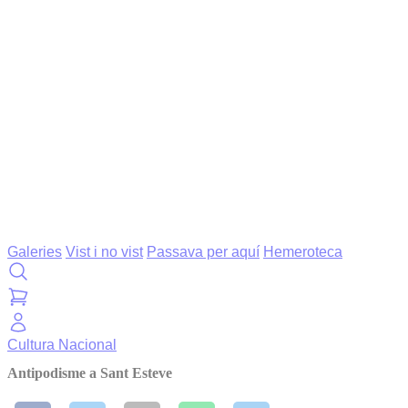
Galeries
Vist i no vist
Passava per aquí
Hemeroteca
Cultura
Nacional
Antipodisme a Sant Esteve