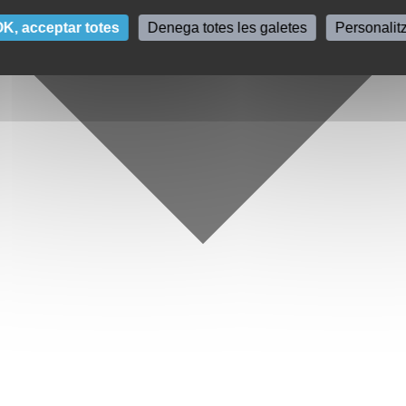
K, acceptar totes
Denega totes les galetes
Personalit