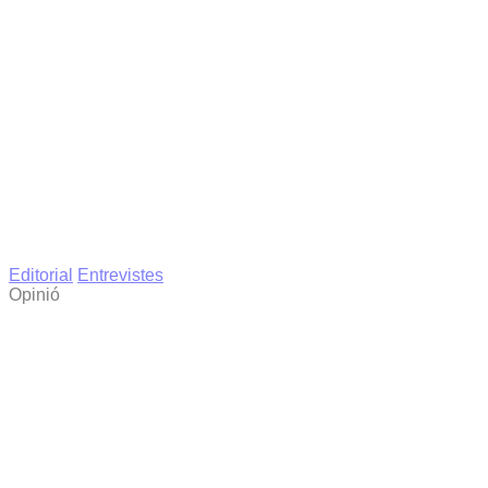
Editorial
Entrevistes
Opinió