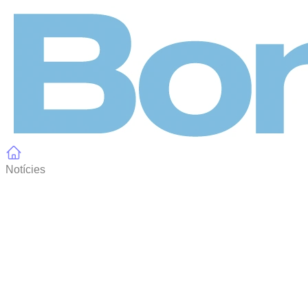
Panell de gestió de galetes
Notícies