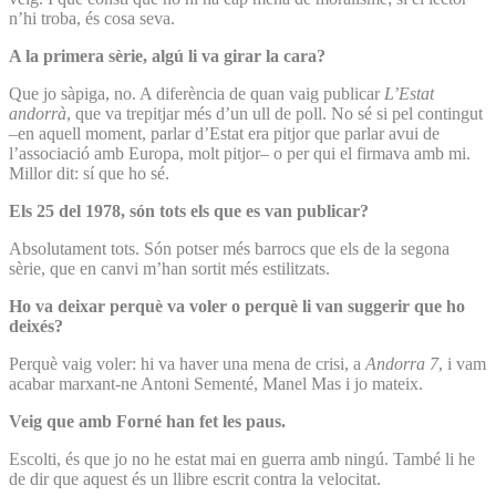
n’hi troba, és cosa seva.
A la primera sèrie, algú li va girar la cara?
Que jo sàpiga, no. A diferència de quan vaig publicar
L’Estat
andorrà
, que va trepitjar més d’un ull de poll. No sé si pel contingut
–en aquell moment, parlar d’Estat era pitjor que parlar avui de
l’associació amb Europa, molt pitjor– o per qui el firmava amb mi.
Millor dit: sí que ho sé.
Els 25 del 1978, són tots els que es van publicar?
Absolutament tots. Són potser més barrocs que els de la segona
sèrie, que en canvi m’han sortit més estilitzats.
Ho va deixar perquè va voler o perquè li van suggerir que ho
deixés?
Perquè vaig voler: hi va haver una mena de crisi, a
Andorra 7
, i vam
acabar marxant-ne Antoni Sementé, Manel Mas i jo mateix.
Veig que amb Forné han fet les paus.
Escolti, és que jo no he estat mai en guerra amb ningú. També li he
de dir que aquest és un llibre escrit contra la velocitat.