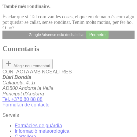
També més rondi­naire.
És clar que sí. Tal com van les coses, el que em demano és com algú
pot quedar-se callat, sense rondinar. Tenim molts motius, per fer-ho.
O no?
Permetre
Google Adsense està deshabilitat.
Comentaris
Afegir nou comentari
CONTACTA AMB NOSALTRES
Diari Bondia
Callaueta, 4, 1r
AD500 Andorra la Vella
Principat d'Andorra
Tel. +376 80 88 88
Formulari de contacte
Serveis
Farmàcies de guàrdia
Informació meteorològica
Cartellera