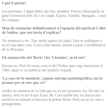
I què li queda?
Les persones. I algun llibre que tinc pendent. Poesia, bàsicament: la
gran Generació dels 50; i en català, Espriu, Estellés, Margarit... i pari
de comptar.
Hem de renunciar definitivament a l’epopeia del mariscal Calbó
de Soldeu, que ens havia d’explicar?
No renuncio a res. Tinc molts papers al calaix. Que es publiquin o
no és una altra cosa. Com a mal menor, aniran a parar a la biblioteca
de la Massana.
Els manuscrits del 'Borís' i les 'Lletanies', ja hi són?
Encara no. Però hi seran, com el del
Politar
que vaig transcriure el
1983, quan es va publicar per primera vegada.
'La casa de la memòria', segona entrega autobiogràfica, ens la
promet per al curs que ve?
Arriba un moment de la vida que no es pot prometre res. Ho tinc en
marxa, això és tot el que li puc dir. Com també tinc en marxa una
novel·la on tornarà a ensenyar la poteta Borís. Però ara ja no com a
protagonista.