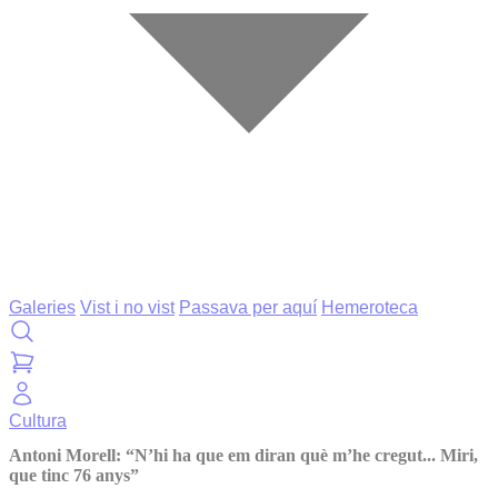
Galeries
Vist i no vist
Passava per aquí
Hemeroteca
Cultura
Antoni Morell: “N’hi ha que em diran què m’he cregut... Miri,
que tinc 76 anys”