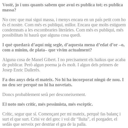
Vostè, jo i uns quants sabem que avui es publica tot; es publica
massa?
No crec que mai sigui massa, i menys encara en un país petit com ho
és el nostre. Com més es publiqui, millor. Encara que molts estiguem
condemnats a les escombraries literàries. Com més es publiqui, més
possibilitats hi haurà que alguna cosa quedi.
I què quedarà d’aquí mig segle, d’aquesta mena d’edat d’or –o,
com a mínim, de plata– que vivim actualment?
Alguna cosa de Manel Gibert. I no precisament els haikus que acaba
de publicar. Però algun poema ja és molt. I algun dels primers de
Josep Enric Dallerès.
Fa dos anys deia el mateix. No hi ha incorporat ningú de nou. I
no deu ser perquè no hi ha novetats.
Doncs probablement serà per desconeixement.
El noto més crític, més pessimista, més escèptic.
Crític, segur que sí. Començant per mi mateix, perquè fas balanç i
surt el que surt. Crisi ve del grec i vol dir “lluita”, el porgader, el
sedàs que serveix per destriar el gra de la palla.