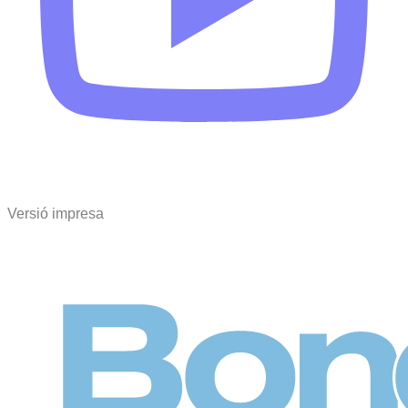
Versió impresa