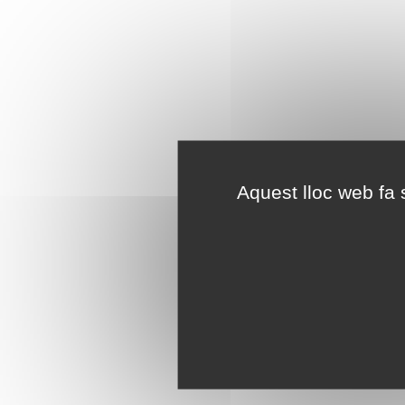
Aquest lloc web fa s