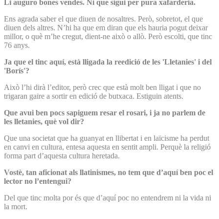
Li auguro bones vendes. Ni que sigui per pura xafarderia.
Ens agrada saber el que diuen de nosaltres. Però, sobretot, el que
diuen dels altres. N’hi ha que em diran que els hauria pogut deixar
millor, o què m’he cregut, dient-ne això o allò. Però escolti, que tinc
76 anys.
Ja que el tinc aquí, està lligada la reedició de les 'Lletanies' i del
'Borís'?
Això l’hi dirà l’editor, però crec que està molt ben lligat i que no
trigaran gaire a sortir en edició de butxaca. Estiguin atents.
Que avui ben pocs sapiguem resar el rosari, i ja no parlem de
les lletanies, què vol dir?
Que una societat que ha guanyat en llibertat i en laïcisme ha perdut
en canvi en cultura, entesa aquesta en sentit ampli. Perquè la religió
forma part d’aquesta cultura heretada.
Vostè, tan aficionat als llatinismes, no tem que d’aquí ben poc el
lector no l’entengui?
Del que tinc molta por és que d’aquí poc no entendrem ni la vida ni
la mort.