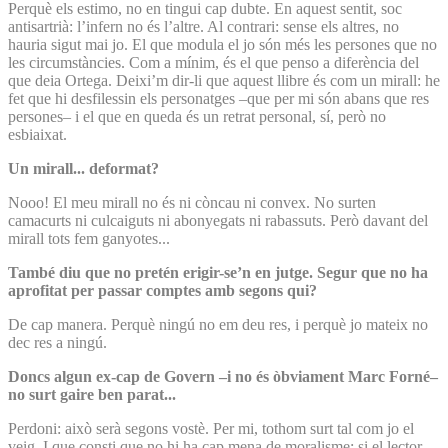
Perquè els estimo, no en tingui cap dubte. En aquest sentit, soc
antisartrià: l’infern no és l’altre. Al contrari: sense els altres, no
hauria sigut mai jo. El que modula el jo són més les persones que no
les circumstàncies. Com a mínim, és el que penso a diferència del
que deia Ortega. Deixi’m dir-li que aquest llibre és com un mirall: he
fet que hi desfilessin els personatges –que per mi són abans que res
persones– i el que en queda és un retrat personal, sí, però no
esbiaixat.
Un mirall... deformat?
Nooo! El meu mirall no és ni còncau ni convex. No surten
camacurts ni culcaiguts ni abonyegats ni rabassuts. Però davant del
mirall tots fem ganyotes...
També diu que no pretén erigir-se’n en jutge. Segur que no ha
aprofitat per passar comptes amb segons qui?
De cap manera. Perquè ningú no em deu res, i perquè jo mateix no
dec res a ningú.
Doncs algun ex-cap de Govern –i no és òbviament Marc Forné–
no surt gaire ben parat...
Perdoni: això serà segons vostè. Per mi, tothom surt tal com jo el
veig. I que consti que no hi ha cap mena de moralisme; si el lector