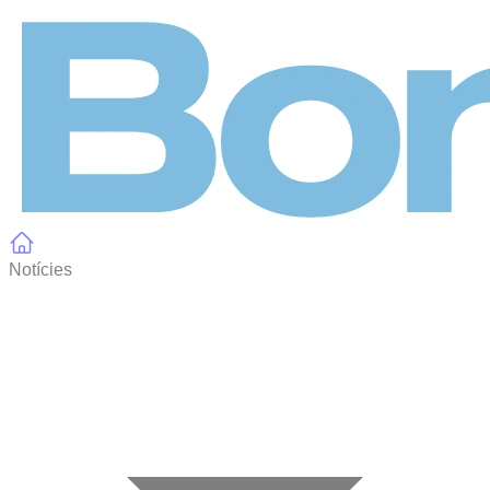
Panell de gestió de galetes
Notícies