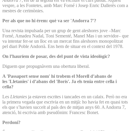
Andorra 7
; els de la segona els va escriure el curs passat. Aquest
vespre, a les Fontetes, amb Marc Forné i Josep Enric Dallerès com a
mestres de cerimònies.
Per als que no hi érem: què va ser 'Andorra 7'?
Una revista impulsada per un grup de gent aleshores jove –Marc
Forné, Amadeu Nadal, Toni Sementé, Manel Mas i un servidor– que
va intentar fer-se un lloc en un mercat fins aleshores monopolitzat
pel diari Poble Andorrà. Ens hem de situar en el context del 1978.
On l’hauríem de posar, des del punt de vista ideològic?
Diguem que propugnàvem una obertura liberal.
A 'Passaport sense nom' hi trobem el Morell d’abans de
les 'Lletanies' i d’abans del 'Borís'. Ja els tenia entre cella i
cella?
Les
Lletanies
ja estaven escrites i tancades en un calaix. Però no era
la primera vegada que escrivia en un mitjà: ho havia fet en quasi tots
els que s’havien succeït al país des de mitjan anys 60. A Andorra 7,
atenció, hi escrivia amb pseudònim: Francesc Bonet.
Perdoni?