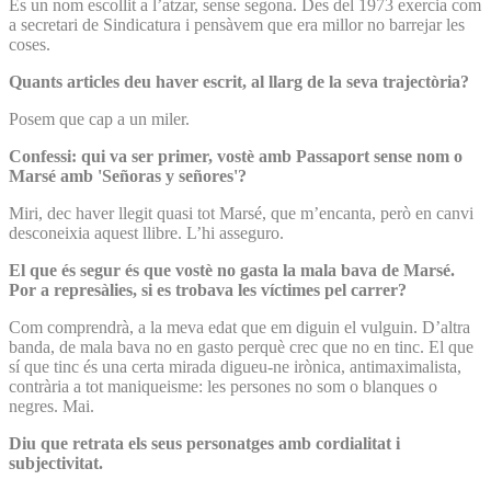
És un nom escollit a l’atzar, sense segona. Des del 1973 exercia com
a secretari de Sindicatura i pensàvem que era millor no barrejar les
coses.
Quants articles deu haver escrit, al llarg de la seva trajectòria?
Posem que cap a un miler.
Confessi: qui va ser primer, vostè amb Passaport sense nom o
Marsé amb 'Señoras y señores'?
Miri, dec haver llegit quasi tot Marsé, que m’encanta, però en canvi
desconeixia aquest llibre. L’hi asseguro.
El que és segur és que vostè no gasta la mala bava de Marsé.
Por a represàlies, si es trobava les víctimes pel carrer?
Com comprendrà, a la meva edat que em diguin el vulguin. D’altra
banda, de mala bava no en gasto perquè crec que no en tinc. El que
sí que tinc és una certa mirada digueu-ne irònica, antimaximalista,
contrària a tot maniqueisme: les persones no som o blanques o
negres. Mai.
Diu que retrata els seus personatges amb cordialitat i
subjectivitat.