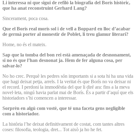
Li interessa ni que sigui de refiló la biografia del Borís històric,
que ha anat reconstruint Gerhard Lang?
Sincerament, poca cosa.
Que el Borís real morís sol i de vell a Boppard en lloc d’acabar
de germà porter al monestir de Poblet, li treu glamur literari?
Home, no és el mateix.
Sap que la tomba del bon rei està amenaçada de desnonament,
si no és que l’han desnonat ja. Hem de fer alguna cosa, per
salvar-lo?
No ho crec. Perquè les pedres són importants si a sota hi ha una vida
que hagi deixat petja, arrels. I la veritat és que Borís no va deixar ni
el record. I perdoni la immodèstia del que li diré ara: fins a la meva
novel·leta, ningú havia parlat mai de Borís. És a partir d’aquí que els
historiadors s’hi comencen a interessar.
Sorprèn en algú com vostè, que té una faceta gens negligible
com a historiador.
La història l’he deixat definitivament de costat, com tantes altres
coses: filosofia, teologia, dret... Tot això ja ho he fet.