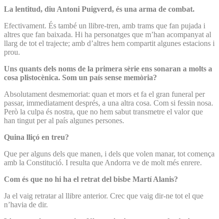
La lentitud, diu Antoni Puigverd, és una arma de combat.
Efectivament. És també un llibre-tren, amb trams que fan pujada i
altres que fan baixada. Hi ha personatges que m’han acompanyat al
llarg de tot el trajecte; amb d’altres hem compartit algunes estacions i
prou.
Uns quants dels noms de la primera sèrie ens sonaran a molts a
cosa plistocènica. Som un país sense memòria?
Absolutament desmemoriat: quan et mors et fa el gran funeral per
passar, immediatament després, a una altra cosa. Com si fessin nosa.
Però la culpa és nostra, que no hem sabut transmetre el valor que
han tingut per al país algunes persones.
Quina lliçó en treu?
Que per alguns dels que manen, i dels que volen manar, tot comença
amb la Constitució. I resulta que Andorra ve de molt més enrere.
Com és que no hi ha el retrat del bisbe Martí Alanis?
Ja el vaig retratar al llibre anterior. Crec que vaig dir-ne tot el que
n’havia de dir.