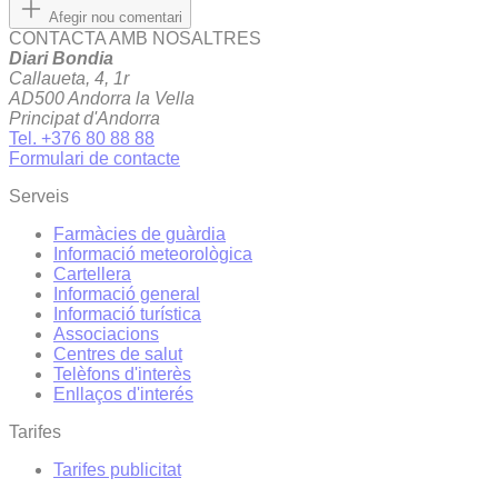
Afegir nou comentari
CONTACTA AMB NOSALTRES
Diari Bondia
Callaueta, 4, 1r
AD500 Andorra la Vella
Principat d'Andorra
Tel. +376 80 88 88
Formulari de contacte
Serveis
Farmàcies de guàrdia
Informació meteorològica
Cartellera
Informació general
Informació turística
Associacions
Centres de salut
Telèfons d'interès
Enllaços d'interés
Tarifes
Tarifes publicitat