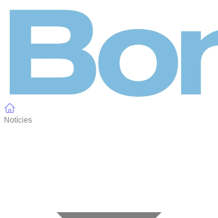
Panell de gestió de galetes
Notícies