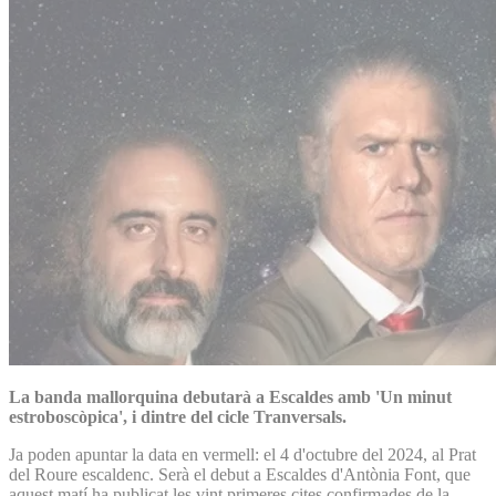
La banda mallorquina debutarà a Escaldes amb 'Un minut
estroboscòpica', i dintre del cicle Tranversals.
Ja poden apuntar la data en vermell: el 4 d'octubre del 2024, al Prat
del Roure escaldenc. Serà el debut a Escaldes d'Antònia Font, que
aquest matí ha publicat les vint primeres cites confirmades de la