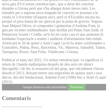
nova gira d'
Un minut estroboscòpic
, que a dreta llei concloïa
dissabte a Girona però que s'ha allargat dotze mesos més. Les
entrades per a aquesta nova tongada de concerts es posaran a la
venda el 3 d'octubre (d'aquest any), però el d'Escaldes encara no,
perquè el preu haurà de ser aprovat per la junta de govern. Segons
Joan Miquel Oliver, el compositor i guitarrista d'Antònia Font, la
gira per recintes multitudinaris -han desfilat pel Palau Sant Jordi, el
Primavera Sound i Cruïlla- se'ls ha fet curta i ara el que pretenen és
traslladar l'espectacle a teatres i auditoris d'aformament més reduït.
Arrencarà le 26 de gener a Sant Cugat i ja hi ha dates confirmades a
Granollers, Palma, Reus, Barcelona, Vic, Manresa, Sabadell, Talarn,
Tarragona, Roses, Sant Feliu, Viladecans i Girona.
Puiblicat el març del 2022,
Un minut estroboscòpic
va significar el
retorn de l banda mallorquina després de deu anys de silenci
discogràfic i de fet, la ressurrecció del grup, que oficialment s'havia
dissolt el 2013, deixant enrere una trajectòria de quinze anys i nou
discos, des del fundacional,
Antònia Font
(1998) fins a
Vostè és aquí
(2012).
Permetre
Google Adsense està deshabilitat.
Comentaris