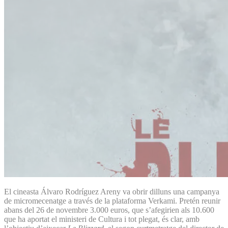
El cineasta Álvaro Rodríguez Areny va obrir dilluns una campanya
de micromecenatge a través de la plataforma Verkami. Pretén reunir
abans del 26 de novembre 3.000 euros, que s’afegirien als 10.600
que ha aportat el ministeri de Cultura i tot plegat, és clar, amb