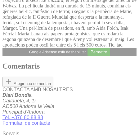
l’objectiu d’aixecar
Le Blizzard
, el segon curtmetratge del director de
Wolves
. La pel·lícula tindrà una durada de 15 minuts, combina els
gèneres bèl·lic, fantàstic i de terror, i segueix la peripècia de Marie,
refugiada de la II Guerra Mundial que desperta a la muntanya,
ferida, sola i enmig de la tempesta, i havent perdut la seva filla,
Margot. Una pel·lícula de passadors, en fi, amb Aida Folch, Isak
Férriz i Maria Lanau als papers protagonistes, que es rodarà la
segona quinzena de desembre i que Areny vol estrenar al maig. Les
aportacions poden oscil·lar entre els 5 i els 500 euros. Tic, tac.
Permetre
Google Adsense està deshabilitat.
Comentaris
Afegir nou comentari
CONTACTA AMB NOSALTRES
Diari Bondia
Callaueta, 4, 1r
AD500 Andorra la Vella
Principat d'Andorra
Tel. +376 80 88 88
Formulari de contacte
Serveis