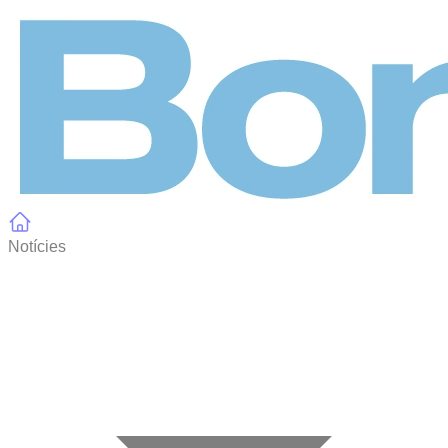
Panell de gestió de galetes
Notícies