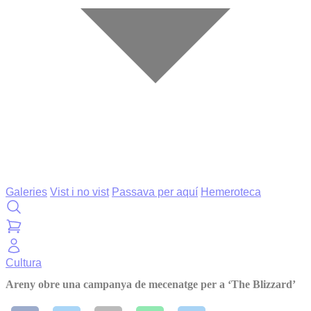
Galeries
Vist i no vist
Passava per aquí
Hemeroteca
Cultura
Areny obre una campanya de mecenatge per a ‘The Blizzard’