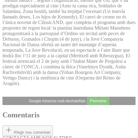
“motius mèdics”, segons l’organització, mentre que Gil, que s’ha
prodigat especialment al cine (Amo tu cama rica, Soldados de
Salamina, Zona hostil), també ha trepitjat l’escenari (Un tranvía
llamado deseo, Los hijos de Kennedy). El canvi de cromo no és
l’única novetat de ClàssicAND, que completa el programa amb dues
propostes de regust local: la pianista laurediana Míriam Manubens
protagonitzarà a la parroquial d’Ordino un recital amb peces de
Debussy, Granados i Chopin (4 de juny), i la Jove Companyia
Nacional de Dansa oferirà un tastet del muntatge d’aquesta
temporada, La Jove Revolució, en un espectacle a l’aire lliure que
tindrà lloc l’11 de juny a la capital (Meritxell amb Riberaygua). El
festival arrencarà el 2 de juny amb l’Stabat Mater de Pergolesi a
càrrec de l’ONCA, i combina la lírica (Vanelntyn Dyutik, Anita
Rachvelishvili) amb la dansa (Yohan Bourgois Art Company,
Vertigo Dance) i la simfònica de cine (Orquesta del Reino de
Aragón).
Permetre
Google Adsense està deshabilitat.
Comentaris
Afegir nou comentari