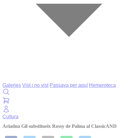
Galeries
Vist i no vist
Passava per aquí
Hemeroteca
Cultura
Ariadna Gil substitueix Rossy de Palma al ClassicAND