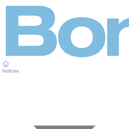
Panell de gestió de galetes
Notícies