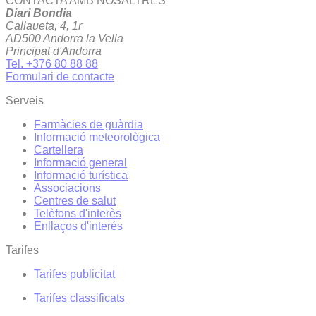
CONTACTA AMB NOSALTRES
Diari Bondia
Callaueta, 4, 1r
AD500 Andorra la Vella
Principat d'Andorra
Tel. +376 80 88 88
Formulari de contacte
Serveis
Farmàcies de guàrdia
Informació meteorològica
Cartellera
Informació general
Informació turística
Associacions
Centres de salut
Telèfons d'interès
Enllaços d'interés
Tarifes
Tarifes publicitat
Tarifes classificats