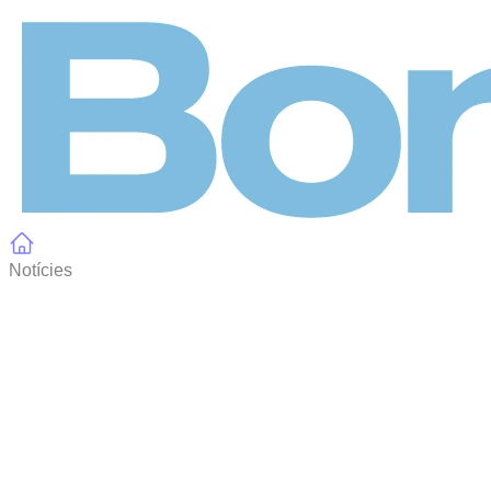
Panell de gestió de galetes
Notícies