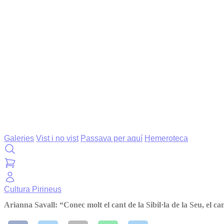
Galeries
Vist i no vist
Passava per aquí
Hemeroteca
Cultura
Pirineus
Arianna Savall: “Conec molt el cant de la Sibil·la de la Seu, el c