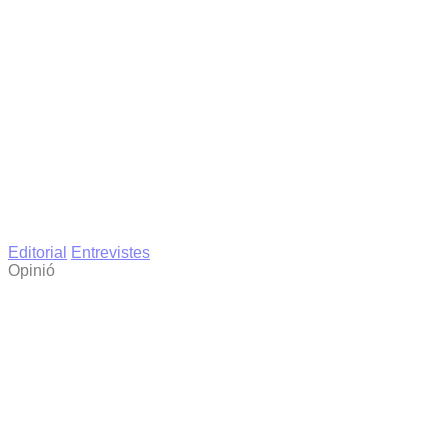
Editorial
Entrevistes
Opinió