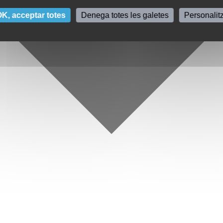
K, acceptar totes
Denega totes les galetes
Personalit