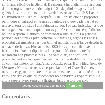
de tenir el destí definitiu de la instal·lació que Eve Ariza va crear per
a l’última edició de la Biennal. De moment ha viatjat fins a la ciutat
de Llemotges: entre el 4 de maig i el 21 de juliol s’exposarà a la
galeria Lavitrine, en una iniciativa de l’associació Lac & S Lavitrine
i el ministeri de Cultura. I després... Diu l’artista que de propostes
per moure el patracol en té unes quantes, però que cada trasllat és
una aventura logística i una feinada de por. I el cas, insisteix, “és que
molta gent em demana quan i on es podrà veure, i no sé què dir-los:
no tinc resposta. Hauríem de començar a rumiar-hi”. La primera
persona del plural és pura cortesia.
Murmuri
és, segons les bases,
propietat del ministeri i és, per tant, el ministeri qui n’ha de decidir la
ubicació definitiva. Fins ara, els 9.000 bols que constitueixen la
instal·lació s’havien dipositat a la cripta de Meritxell, que és un
magatzem ben pintoresc per a una obra d’art, i aquest serà
probablement el destí que li espera després de desfilar per Llemotges
si, com ara mateix sembla, Ariza decideix posar fi a la itinerància de
Murmuri
. Mesos enrere es va especular amb el Consell General,
més un desig, una carta de l’artista als reis que no una opció en ferm.
Però la veritat és que els precedents no conviden a l’optimisme. La
cripta espera. Però seria una llàstima: tant d’esforç per això?
Permetre
Google Adsense està deshabilitat.
Comentaris