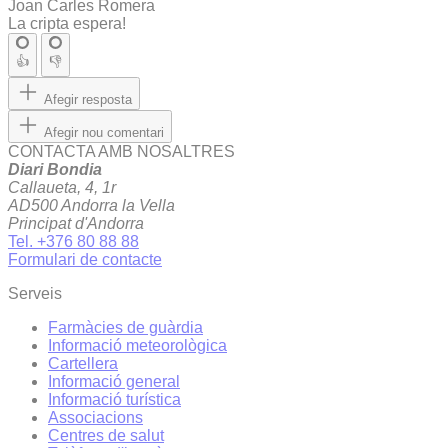
Joan Carles Romera
La cripta espera!
👍
👎
Afegir resposta
Afegir nou comentari
CONTACTA AMB NOSALTRES
Diari Bondia
Callaueta, 4, 1r
AD500 Andorra la Vella
Principat d'Andorra
Tel. +376 80 88 88
Formulari de contacte
Serveis
Farmàcies de guàrdia
Informació meteorològica
Cartellera
Informació general
Informació turística
Associacions
Centres de salut