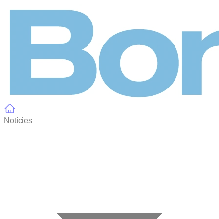
Panell de gestió de galetes
Notícies