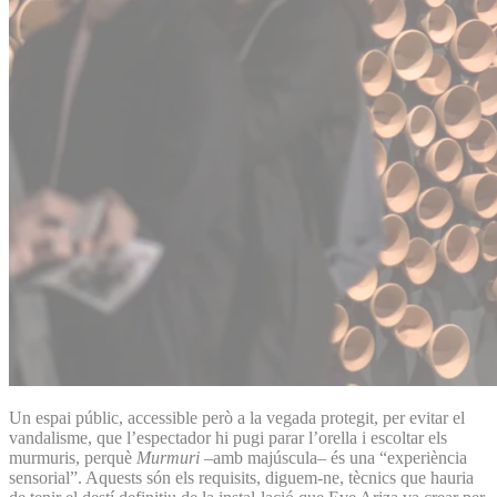
Un espai públic, accessible però a la vegada protegit, per evitar el
vandalisme, que l’espectador hi pugi parar l’orella i escoltar els
murmuris, perquè
Murmuri
–amb majúscula– és una “experiència
sensorial”. Aquests són els requisits, diguem-ne, tècnics que hauria