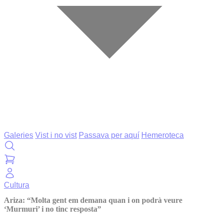
Galeries
Vist i no vist
Passava per aquí
Hemeroteca
Cultura
Ariza: “Molta gent em demana quan i on podrà veure
‘Murmuri’ i no tinc resposta”