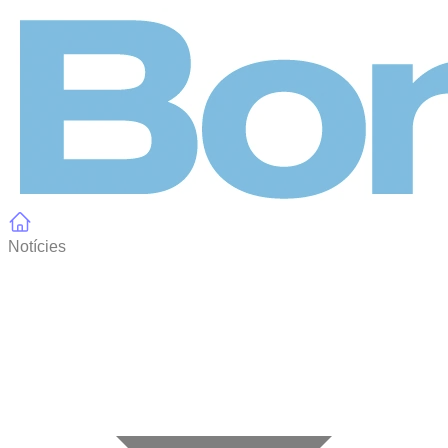
Panell de gestió de galetes
Notícies