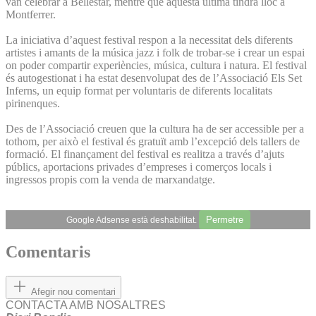
van celebrar a Bellestar, mentre que aquesta última tindrà lloc a
Montferrer.
La iniciativa d’aquest festival respon a la necessitat dels diferents
artistes i amants de la música jazz i folk de trobar-se i crear un espai
on poder compartir experiències, música, cultura i natura. El festival
és autogestionat i ha estat desenvolupat des de l’Associació Els Set
Inferns, un equip format per voluntaris de diferents localitats
pirinenques.
Des de l’Associació creuen que la cultura ha de ser accessible per a
tothom, per això el festival és gratuït amb l’excepció dels tallers de
formació. El finançament del festival es realitza a través d’ajuts
públics, aportacions privades d’empreses i comerços locals i
ingressos propis com la venda de marxandatge.
Permetre
Google Adsense està deshabilitat.
Comentaris
Afegir nou comentari
CONTACTA AMB NOSALTRES