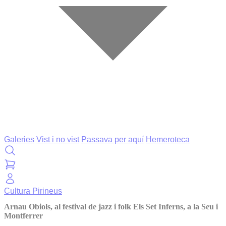
Galeries
Vist i no vist
Passava per aquí
Hemeroteca
Cultura
Pirineus
Arnau Obiols, al festival de jazz i folk Els Set Inferns, a la Seu i
Montferrer