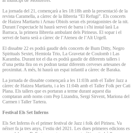
al municipi de Montferrer.
La jornada del 21, començarà a les 18:18h amb la presentació de la
revista Caramella, a càrrec de la llibreria “El Refugi”. Els concerts
de Haizea Martiartu i Arnau Obiols seran els protagonistes de la nit.
Durant l’espectacle hi haurà servei de barra i s'hi instal·larà La
Barraca, la primera llibreria ambulant dels Pirineus. El sopar i el
servei de barra serà a càrrec de l’Ateneu de l’Alt Urgell.
El dissabte 22 es podrà gaudir dels concerts de Bum Ditty, Negro
Spirituals Sextet, Hemiola Trio, La Gravetat de Coulomb i Las
Karamba. Durant tot el dia es podrà gaudir de diferents tallers i
d’una petita fira on es podran tastar diferents cerveses artesanes de
proximitat. A més, hi haurà un espai infantil a càrrec de Baraka.
La jornada de dissabte començarà a les 11:03h amb el Taller Jazz a
càrrec de Haizea Martiartu, i a les 11:04h amb el Taller Folk per Cati
Plana. Els tallers que es portaran a terme durant aquest dia
comptaran amb noms com Pep Lizandra, Sergi Sirvent, Mariona del
Carmen i Taller Tartera.
Festival Els Set Inferns
Els Set Inferns és el primer festival de Jazz i folk del Pirineu. Va
néixer fa ja tres anys, l’estiu del 2021. Les dues primeres edicions es