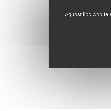
Aquest lloc web fa s