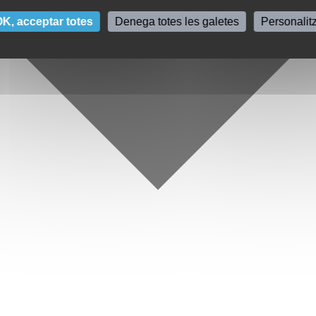
K, acceptar totes
Denega totes les galetes
Personalit