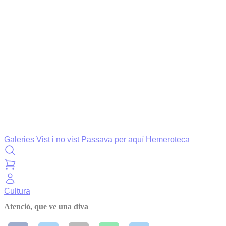
Galeries
Vist i no vist
Passava per aquí
Hemeroteca
Cultura
Atenció, que ve una diva