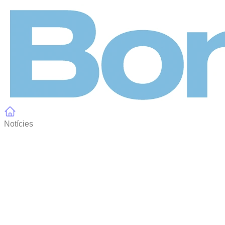
Panell de gestió de galetes
Notícies