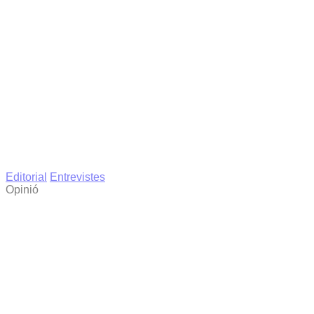
Editorial
Entrevistes
Opinió