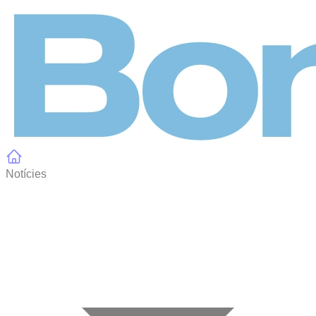
Panell de gestió de galetes
Notícies