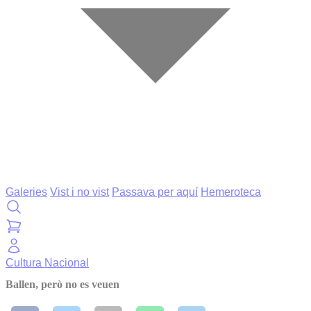
Galeries
Vist i no vist
Passava per aquí
Hemeroteca
Cultura
Nacional
Ballen, però no es veuen