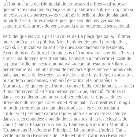
la Rotonda: a la decisió inicial de no posar-hi arbres –cal suposar
que amb l’excusa que la plaça és una plataforma sobre el riu, com si
no existissin els parterres– es va afegir la brillant idea de plantar-hi
un jardí d’estructures metàl·liques que semblen els germanets
esguerrats dels arbres de vent, aquella altra ocurrència sensacional.
Però del que els volia parlar avui és de La plaça que balla, l’última
intervenció a la via pública. Molt benintencionada i participativa,
això sí. La iniciativa va sortir de dues associacions de residents,
Argentinos en Andorra i Ucraïnesos d’Andorra i de seguida s’hi van
sumar una dotzena més d’entitats. I consistia a convertir el llosat de
la plaça Guillemó, sector muntanya –tocant al restaurant Vilarrasa,
per entendre’ns– en una mena de trencaclosques amb els noms dels
balls nacionals de les tretze associacions que hi participen –nosaltres
hi aportem dues danses, som així de xulos: el Contrapàs i la
Marratxa, així que en total surten catorze balls. Oficialment, es tracta
d’una “intervenció artística permanent”, que, atenció, “utilitza la
dansa com a llenguatge universal per celebrar la riquesa de les
diferents cultures que conviuen al Principat”. Ni nosaltres ni ningú
no podria treure punta a tan alts propòsits. I es va concretar a
col·locar al paviment catorze rajoles amb els noms de les catorze
danses seleccionades: a banda de les nostres hi ha les Alegrías de
Cadis (Dansa Espanyola Alendoy Flamenc), Amorfino Montubio
(Equatorians Residents al Principat), Bharatnritya (Indira), Cana
verde minhota (Residents de l’Alto Minho), Cariñosa (Residents