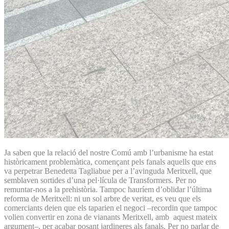
Ja saben que la relació del nostre Comú amb l’urbanisme ha estat
històricament problemàtica, començant pels fanals aquells que ens
va perpetrar Benedetta Tagliabue per a l’avinguda Meritxell, que
semblaven sortides d’una pel·lícula de Transformers. Per no
remuntar-nos a la prehistòria. Tampoc hauríem d’oblidar l’última
reforma de Meritxell: ni un sol arbre de veritat, es veu que els
comerciants deien que els taparien el negoci –recordin que tampoc
volien convertir en zona de vianants Meritxell, amb aquest mateix
argument–, per acabar posant jardineres als fanals. Per no parlar de