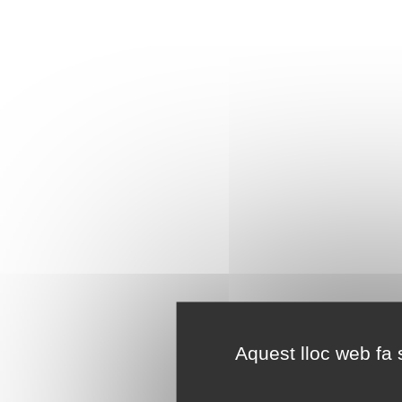
Aquest lloc web fa s