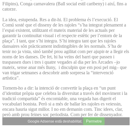
Filipins), Conga carnavalera (Ball social estil caribeny) i així, fins a
catorze.
La idea, estupenda. Res a dir-hi. El problema és l’execució. El
Comú sosté que el disseny de les rajoles “s’ha integrat plenament a
l’espai existent, utilitzant el mateix material de les actuals per
garantir la continuïtat visual i el respecte estètic per l’entorn de la
plaça”. I tant, que s’hi integra. S’hi integra tant que les rajoles
dansaires són pràcticament indistingibles de les normals. S’ha de
tenir no ja vista, sinó també prou agilitat com per ajupir-te a llegir els
noms de les danses. De fet, hi ha veïns del barri que passen i
traspassen dues i tres i quatre vegades al dia per les Arcades –jo
mateix, sense anar més lluny, i disculpin que em posi pel mig– que
van trigar setmanes a descobrir amb sorpresa la “intervenció
artística”.
Tornem-ho a dir: la intenció de convertir la plaça en “un punt
d’identitat pròpia que celebra la diversitat a través del moviment i la
tradició compartida” és encomiable, una vegada has digerit el
vocabulari bonista. Però si a més de ballar les rajoles es veiessin,
encara hauria sigut millor. I no em demanin com. Tinc idees, clar,
però amb prou feines soc periodista. Com per fer de dissenyador.
Permetre
Google Adsense està deshabilitat.