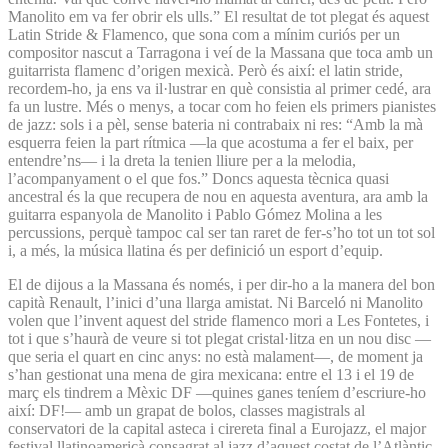
Manolito em va fer obrir els ulls.” El resultat de tot plegat és aquest
Latin Stride & Flamenco, que sona com a mínim curiós per un
compositor nascut a Tarragona i veí de la Massana que toca amb un
guitarrista flamenc d’origen mexicà. Però és així: el latin stride,
recordem-ho, ja ens va il·lustrar en què consistia al primer cedé, ara
fa un lustre. Més o menys, a tocar com ho feien els primers pianistes
de jazz: sols i a pèl, sense bateria ni contrabaix ni res: “Amb la mà
esquerra feien la part rítmica —la que acostuma a fer el baix, per
entendre’ns— i la dreta la tenien lliure per a la melodia,
l’acompanyament o el que fos.” Doncs aquesta tècnica quasi
ancestral és la que recupera de nou en aquesta aventura, ara amb la
guitarra espanyola de Manolito i Pablo Gómez Molina a les
percussions, perquè tampoc cal ser tan raret de fer-s’ho tot un tot sol
i, a més, la música llatina és per definició un esport d’equip.
El de dijous a la Massana és només, i per dir-ho a la manera del bon
capità Renault, l’inici d’una llarga amistat. Ni Barceló ni Manolito
volen que l’invent aquest del stride flamenco mori a Les Fontetes, i
tot i que s’haurà de veure si tot plegat cristal·litza en un nou disc —
que seria el quart en cinc anys: no està malament—, de moment ja
s’han gestionat una mena de gira mexicana: entre el 13 i el 19 de
març els tindrem a Mèxic DF —quines ganes teníem d’escriure-ho
així: DF!— amb un grapat de bolos, classes magistrals al
conservatori de la capital asteca i cirereta final a Eurojazz, el major
festival llatinoamericà consagrat al jazz d’aquest costat de l’Atlàntic.