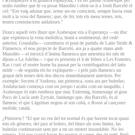
l’acompanyés a la guitarra espanyola, i va ser passar Arabesque pel
sedàs rumber que hi va posar Manolito i obrir-se-li a Jordi Barceló el
cel: “Em vaig adonar que, sense ser-ne conscient, sempre havia estat
molt a la vora del flamenc; que, de fet, tots els meus temes, tots,
tenien connotacions andaluses.”
Doncs aquell vers lliure que Arabesque era a Esperança —un disc
que explotava la vena melòdica, tirant a sentimental, del cedé
anterior, Grandalla— constitueix el punt de partida de Latin Stride &
Flamenco, el nou projecte de Barceló, ara ja a quatre mans amb
Manolito —el mexicà d’ànima flamenca que amenitza les nits de
dijous a La Adelita— i que es presenta el 4 de febrer a Les Fontetes.
Ras i curt: el nostre home ha passat per la centrifugadora del latin
stride —de seguida els ho expliquem— i pels pals flamencs un
grapat dels temes dels dos discos immediatament anteriors. Per
exemple: Secrets d’Andorra, tan pirinenca, sona ara per bulerías;
Andaluciam comença com un joropo i acaba com un tanguillo, i
Arabesque és més rumbera que mai. Entremig, homenatge al gran
Paco de Lucía amb Zyryab, fandango que, diu Barceló, és al
flamenc el que Lágrimas negras al son cubà, o Rosor al cançoner
melòdic català.
¿Pintoresc? “El que no era del tot normal és que havent tocat quasi
tots els gèneres, del jazz al bolero, del blues als sons llatins, las
bulerías continuessin sent per a mi un misteri insondable. No les
entenia. Val que convé haver-ho mamat al carrer, des de petit. Però