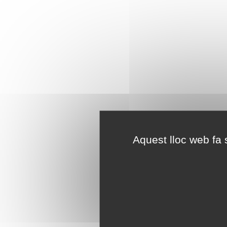
Aquest lloc web fa s