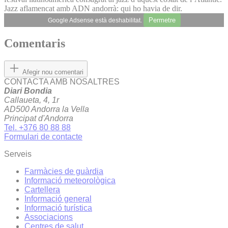
Jazz aflamencat amb ADN andorrà: qui ho havia de dir.
Permetre
Google Adsense està deshabilitat.
Comentaris
Afegir nou comentari
CONTACTA AMB NOSALTRES
Diari Bondia
Callaueta, 4, 1r
AD500 Andorra la Vella
Principat d'Andorra
Tel. +376 80 88 88
Formulari de contacte
Serveis
Farmàcies de guàrdia
Informació meteorològica
Cartellera
Informació general
Informació turística
Associacions
Centres de salut