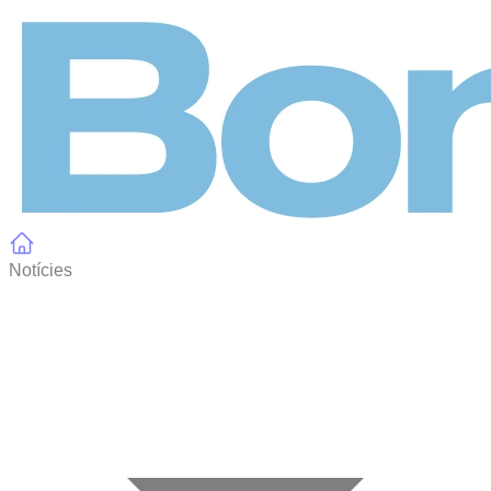
Panell de gestió de galetes
Notícies