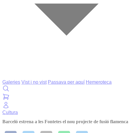
Galeries
Vist i no vist
Passava per aquí
Hemeroteca
Cultura
Barceló estrena a les Fontetes el nou projecte de fusió flamenca