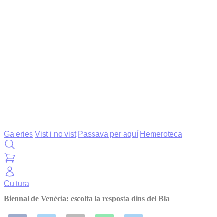
Galeries
Vist i no vist
Passava per aquí
Hemeroteca
Cultura
Biennal de Venècia: escolta la resposta dins del Bla