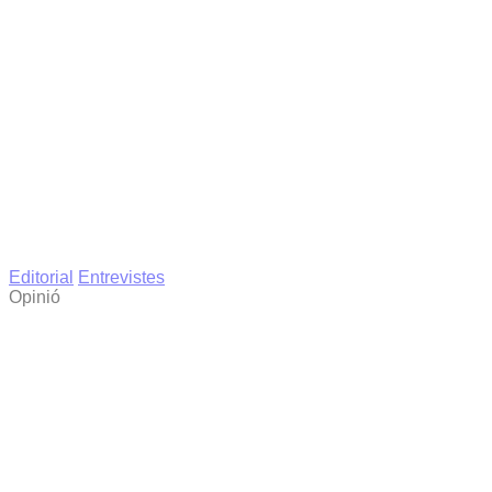
Editorial
Entrevistes
Opinió