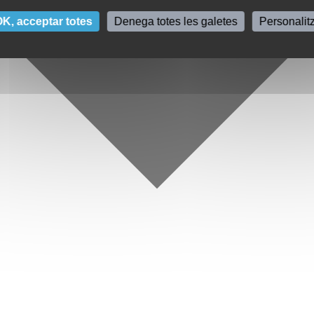
K, acceptar totes
Denega totes les galetes
Personalit