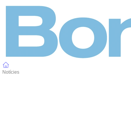
Panell de gestió de galetes
Notícies