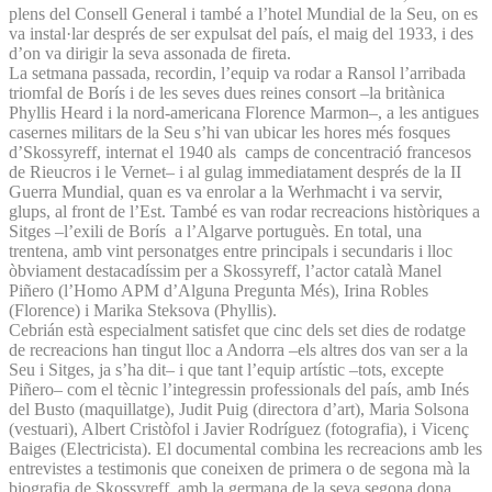
plens del Consell General i també a l’hotel Mundial de la Seu, on es
va instal·lar després de ser expulsat del país, el maig del 1933, i des
d’on va dirigir la seva assonada de fireta.
La setmana passada, recordin, l’equip va rodar a Ransol l’arribada
triomfal de Borís i de les seves dues reines consort –la britànica
Phyllis Heard i la nord-americana Florence Marmon–, a les antigues
casernes militars de la Seu s’hi van ubicar les hores més fosques
d’Skossyreff, internat el 1940 als camps de concentració francesos
de Rieucros i le Vernet– i al gulag immediatament després de la II
Guerra Mundial, quan es va enrolar a la Werhmacht i va servir,
glups, al front de l’Est. També es van rodar recreacions històriques a
Sitges –l’exili de Borís a l’Algarve portuguès. En total, una
trentena, amb vint personatges entre principals i secundaris i lloc
òbviament destacadíssim per a Skossyreff, l’actor català Manel
Piñero (l’Homo APM d’Alguna Pregunta Més), Irina Robles
(Florence) i Marika Steksova (Phyllis).
Cebrián està especialment satisfet que cinc dels set dies de rodatge
de recreacions han tingut lloc a Andorra –els altres dos van ser a la
Seu i Sitges, ja s’ha dit– i que tant l’equip artístic –tots, excepte
Piñero– com el tècnic l’integressin professionals del país, amb Inés
del Busto (maquillatge), Judit Puig (directora d’art), Maria Solsona
(vestuari), Albert Cristòfol i Javier Rodríguez (fotografia), i Vicenç
Baiges (Electricista). El documental combina les recreacions amb les
entrevistes a testimonis que coneixen de primera o de segona mà la
biografia de Skossyreff, amb la germana de la seva segona dona,