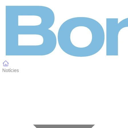
Panell de gestió de galetes
Notícies