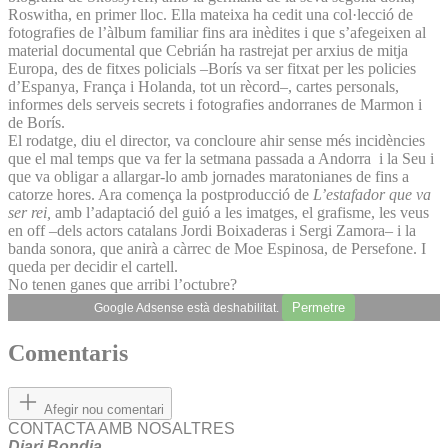
Roswitha, en primer lloc. Ella mateixa ha cedit una col·lecció de
fotografies de l’àlbum familiar fins ara inèdites i que s’afegeixen al
material documental que Cebrián ha rastrejat per arxius de mitja
Europa, des de fitxes policials –Borís va ser fitxat per les policies
d’Espanya, França i Holanda, tot un rècord–, cartes personals,
informes dels serveis secrets i fotografies andorranes de Marmon i
de Borís.
El rodatge, diu el director, va concloure ahir sense més incidències
que el mal temps que va fer la setmana passada a Andorra i la Seu i
que va obligar a allargar-lo amb jornades maratonianes de fins a
catorze hores. Ara comença la postproducció de
L’estafador que va
ser rei,
amb l’adaptació del guió a les imatges, el grafisme, les veus
en off –dels actors catalans Jordi Boixaderas i Sergi Zamora– i la
banda sonora, que anirà a càrrec de Moe Espinosa, de Persefone. I
queda per decidir el cartell.
No tenen ganes que arribi l’octubre?
Permetre
Google Adsense està deshabilitat.
Comentaris
Afegir nou comentari
CONTACTA AMB NOSALTRES
Diari Bondia