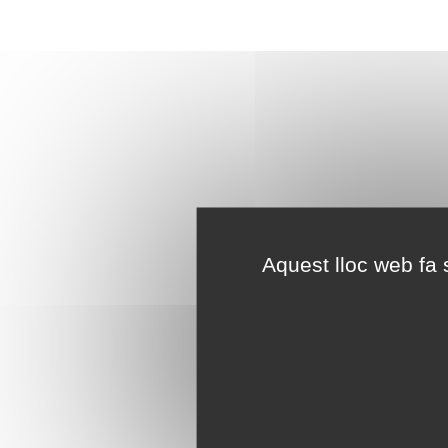
Aquest lloc web fa s