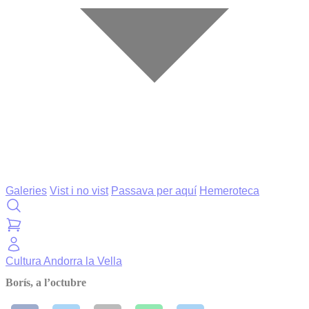
Galeries
Vist i no vist
Passava per aquí
Hemeroteca
Cultura
Andorra la Vella
Borís, a l’octubre