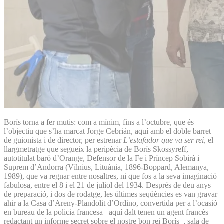
Borís torna a fer mutis: com a mínim, fins a l’octubre, que és
l’objectiu que s’ha marcat Jorge Cebrián, aquí amb el doble barret
de guionista i de director, per estrenar
L’estafador que va ser rei,
el
llargmetratge que segueix la peripècia de Borís Skossyreff,
autotitulat baró d’Orange, Defensor de la Fe i Príncep Sobirà i
Suprem d’Andorra (Vílnius, Lituània, 1896-Boppard, Alemanya,
1989), que va regnar entre nosaltres, ni que fos a la seva imaginació
fabulosa, entre el 8 i el 21 de juliol del 1934. Després de deu anys
de preparació, i dos de rodatge, les últimes seqüències es van gravar
ahir a la Casa d’Areny-Plandolit d’Ordino, convertida per a l’ocasió
en bureau de la policia francesa –aquí dalt tenen un agent francès
redactant un informe secret sobre el nostre bon rei Borís–, sala de