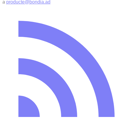
a
producte@bondia.ad