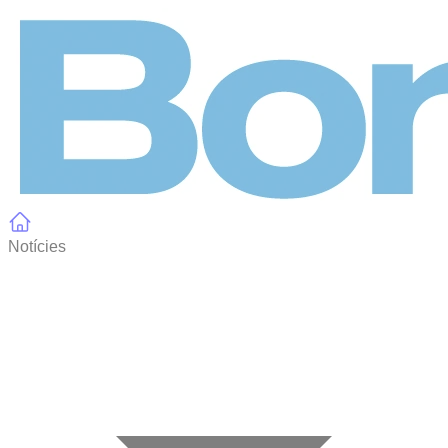
Panell de gestió de galetes
Notícies