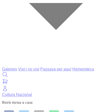
Galeries
Vist i no vist
Passava per aquí
Hemeroteca
Cultura
Nacional
Borís torna a casa