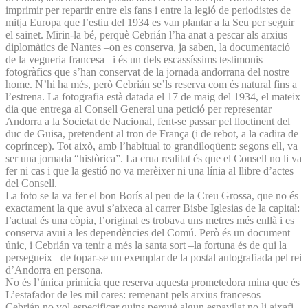
imprimir per repartir entre els fans i entre la legió de periodistes de
mitja Europa que l’estiu del 1934 es van plantar a la Seu per seguir
el sainet. Mirin-la bé, perquè Cebrián l’ha anat a pescar als arxius
diplomàtics de Nantes –on es conserva, ja saben, la documentació
de la vegueria francesa– i és un dels escassíssims testimonis
fotogràfics que s’han conservat de la jornada andorrana del nostre
home. N’hi ha més, però Cebrián se’ls reserva com és natural fins a
l’estrena. La fotografia està datada el 17 de maig del 1934, el mateix
dia que entrega al Consell General una petició per representar
Andorra a la Societat de Nacional, fent-se passar pel lloctinent del
duc de Guisa, pretendent al tron de França (i de rebot, a la cadira de
copríncep). Tot això, amb l’habitual to grandiloqüent: segons ell, va
ser una jornada “històrica”. La crua realitat és que el Consell no li va
fer ni cas i que la gestió no va merèixer ni una línia al llibre d’actes
del Consell.
La foto se la va fer el bon Borís al peu de la Creu Grossa, que no és
exactament la que avui s’aixeca al carrer Bisbe Iglesias de la capital:
l’actual és una còpia, l’original es trobava uns metres més enllà i es
conserva avui a les dependències del Comú. Però és un document
únic, i Cebrián va tenir a més la santa sort –la fortuna és de qui la
persegueix– de topar-se un exemplar de la postal autografiada pel rei
d’Andorra en persona.
No és l’única primícia que reserva aquesta prometedora mina que és
L’estafador de les mil cares: remenant pels arxius francesos –
Cebrián no vol especificar quins perquè algun espavilat no li aixafi