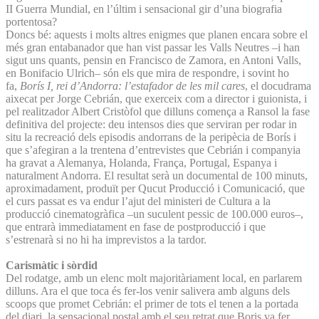
II Guerra Mundial, en l’últim i sensacional gir d’una biografia
portentosa?
Doncs bé: aquests i molts altres enigmes que planen encara sobre el
més gran entabanador que han vist passar les Valls Neutres –i han
sigut uns quants, pensin en Francisco de Zamora, en Antoni Valls,
en Bonifacio Ulrich– són els que mira de respondre, i sovint ho
fa,
Borís I, rei d’Andorra: l’estafador de les mil cares
, el docudrama
aixecat per Jorge Cebrián, que exerceix com a director i guionista, i
pel realitzador Albert Cristòfol que dilluns comença a Ransol la fase
definitiva del projecte: deu intensos dies que serviran per rodar in
situ la recreació dels episodis andorrans de la peripècia de Borís i
que s’afegiran a la trentena d’entrevistes que Cebrián i companyia
ha gravat a Alemanya, Holanda, França, Portugal, Espanya i
naturalment Andorra. El resultat serà un documental de 100 minuts,
aproximadament, produït per Qucut Producció i Comunicació, que
el curs passat es va endur l’ajut del ministeri de Cultura a la
producció cinematogràfica –un suculent pessic de 100.000 euros–,
que entrarà immediatament en fase de postproducció i que
s’estrenarà si no hi ha imprevistos a la tardor.
Carismàtic i sòrdid
Del rodatge, amb un elenc molt majoritàriament local, en parlarem
dilluns. Ara el que toca és fer-los venir salivera amb alguns dels
scoops que promet Cebrián: el primer de tots el tenen a la portada
del diari, la sensacional postal amb el seu retrat que Boris va fer