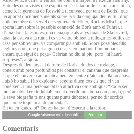
Auschwitz, a canvi d’enrolar-se com a intèrpret a l’exèrcit alemany.
Entre les entrevistes que esquitxen L’estafador de les mil cares hi ha,
atenció, la germana de Roswitha (i cunyada per tant de Borís), que
ha aportat documents inèdits sobre la vida conjugal del rei ful, d’un
antic membre del servei de seguretat de Hitler, Rochus Misch, que
aporta llum sobre la possible connexió de Borís amb el Führer, i
d’una dona (aleshores, una nena) que als anys finals de Skossyreff,
quan ja estava a la ruïna i es va veure obligat a rellogar les golfes de
casa per sobreviure, va compartir pis amb ell. Sobre possibles fills –
legítims o no, que per alguna cosa estem parlant d’un monarca,
encara que sigui de pega– Cebrián no diu ni piu, però “hi haurà
sorpreses”, augura.
Després de deu anys al darrere de Borís i de dos de rodatge, el
coneix amb prou profunditat per constatar el carisma que desprenia,
“i que el convertia automàticament en centre d’atenció allà on anava,
i això ho sabia i ho explotava, segons diuen tots els que el van
conèixer”, i una personalitat tan atractiva com ambigua: “Podia ser
molt amable i era indubtablement divertit, una bona companyia, però
la seva biografia té uns quants punts dubtosos, per no dir sòrdids,
que també toquem al documental”.
En tenen ganes, oi? Doncs hauran d’esperar a la tardor.
Permetre
Google Adsense està deshabilitat.
Comentaris