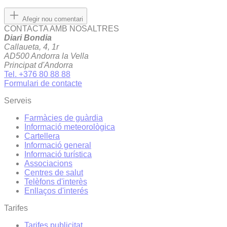
Afegir nou comentari
CONTACTA AMB NOSALTRES
Diari Bondia
Callaueta, 4, 1r
AD500 Andorra la Vella
Principat d'Andorra
Tel. +376 80 88 88
Formulari de contacte
Serveis
Farmàcies de guàrdia
Informació meteorològica
Cartellera
Informació general
Informació turística
Associacions
Centres de salut
Telèfons d'interès
Enllaços d'interés
Tarifes
Tarifes publicitat