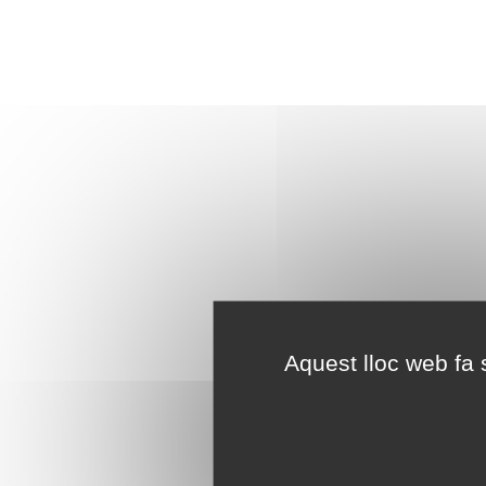
Aquest lloc web fa s