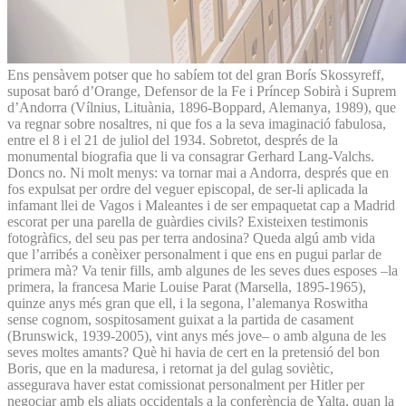
Ens pensàvem potser que ho sabíem tot del gran Borís Skossyreff,
suposat baró d’Orange, Defensor de la Fe i Príncep Sobirà i Suprem
d’Andorra (Vílnius, Lituània, 1896-Boppard, Alemanya, 1989), que
va regnar sobre nosaltres, ni que fos a la seva imaginació fabulosa,
entre el 8 i el 21 de juliol del 1934. Sobretot, després de la
monumental biografia que li va consagrar Gerhard Lang-Valchs.
Doncs no. Ni molt menys: va tornar mai a Andorra, després que en
fos expulsat per ordre del veguer episcopal, de ser-li aplicada la
infamant llei de Vagos i Maleantes i de ser empaquetat cap a Madrid
escorat per una parella de guàrdies civils? Existeixen testimonis
fotogràfics, del seu pas per terra andosina? Queda algú amb vida
que l’arribés a conèixer personalment i que ens en pugui parlar de
primera mà? Va tenir fills, amb algunes de les seves dues esposes –la
primera, la francesa Marie Louise Parat (Marsella, 1895-1965),
quinze anys més gran que ell, i la segona, l’alemanya Roswitha
sense cognom, sospitosament guixat a la partida de casament
(Brunswick, 1939-2005), vint anys més jove– o amb alguna de les
seves moltes amants? Què hi havia de cert en la pretensió del bon
Boris, que en la maduresa, i retornat ja del gulag soviètic,
assegurava haver estat comissionat personalment per Hitler per
negociar amb els aliats occidentals a la conferència de Yalta, quan la