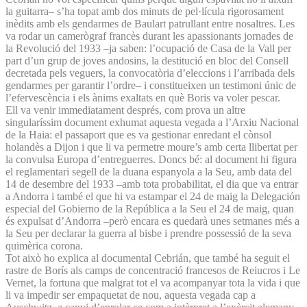
la guitarra– s’ha topat amb dos minuts de pel·lícula rigorosament
inèdits amb els gendarmes de Baulart patrullant entre nosaltres. Les
va rodar un camerògraf francès durant les apassionants jornades de
la Revolució del 1933 –ja saben: l’ocupació de Casa de la Vall per
part d’un grup de joves andosins, la destitució en bloc del Consell
decretada pels veguers, la convocatòria d’eleccions i l’arribada dels
gendarmes per garantir l’ordre– i constitueixen un testimoni únic de
l’efervescència i els ànims exaltats en què Boris va voler pescar.
Ell va venir immediatament després, com prova un altre
singularíssim document exhumat aquesta vegada a l’Arxiu Nacional
de la Haia: el passaport que es va gestionar enredant el cònsol
holandès a Dijon i que li va permetre moure’s amb certa llibertat per
la convulsa Europa d’entreguerres. Doncs bé: al document hi figura
el reglamentari segell de la duana espanyola a la Seu, amb data del
14 de desembre del 1933 –amb tota probabilitat, el dia que va entrar
a Andorra i també el que hi va estampar el 24 de maig la Delegación
especial del Gobierno de la República a la Seu el 24 de maig, quan
és expulsat d’Andorra –però encara es quedarà unes setmanes més a
la Seu per declarar la guerra al bisbe i prendre possessió de la seva
quimèrica corona.
Tot això ho explica al documental Cebrián, que també ha seguit el
rastre de Borís als camps de concentració francesos de Reiucros i Le
Vernet, la fortuna que malgrat tot el va acompanyar tota la vida i que
li va impedir ser empaquetat de nou, aquesta vegada cap a