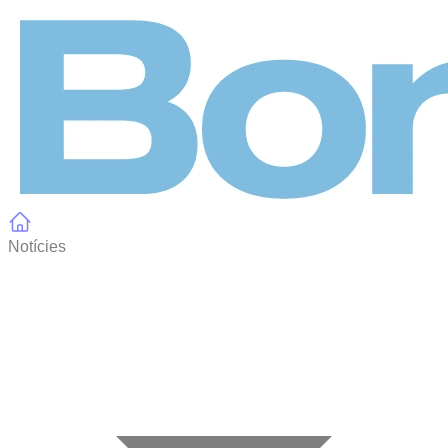
Panell de gestió de galetes
Notícies