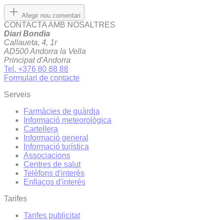
Afegir nou comentari
CONTACTA AMB NOSALTRES
Diari Bondia
Callaueta, 4, 1r
AD500 Andorra la Vella
Principat d'Andorra
Tel. +376 80 88 88
Formulari de contacte
Serveis
Farmàcies de guàrdia
Informació meteorològica
Cartellera
Informació general
Informació turística
Associacions
Centres de salut
Telèfons d'interès
Enllaços d'interés
Tarifes
Tarifes publicitat