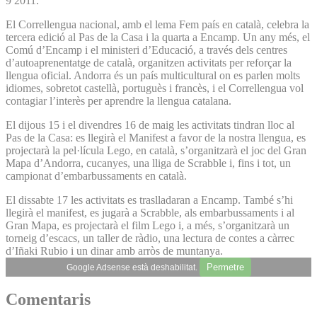
9 2011.
El Correllengua nacional, amb el lema Fem país en català, celebra la
tercera edició al Pas de la Casa i la quarta a Encamp. Un any més, el
Comú d’Encamp i el ministeri d’Educació, a través dels centres
d’autoaprenentatge de català, organitzen activitats per reforçar la
llengua oficial. Andorra és un país multicultural on es parlen molts
idiomes, sobretot castellà, portuguès i francès, i el Correllengua vol
contagiar l’interès per aprendre la llengua catalana.
El dijous 15 i el divendres 16 de maig les activitats tindran lloc al
Pas de la Casa: es llegirà el Manifest a favor de la nostra llengua, es
projectarà la pel·lícula Lego, en català, s’organitzarà el joc del Gran
Mapa d’Andorra, cucanyes, una lliga de Scrabble i, fins i tot, un
campionat d’embarbussaments en català.
El dissabte 17 les activitats es traslladaran a Encamp. També s’hi
llegirà el manifest, es jugarà a Scrabble, als embarbussaments i al
Gran Mapa, es projectarà el film Lego i, a més, s’organitzarà un
torneig d’escacs, un taller de ràdio, una lectura de contes a càrrec
d’Iñaki Rubio i un dinar amb arròs de muntanya.
Permetre
Google Adsense està deshabilitat.
Comentaris