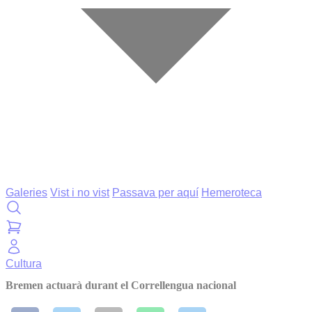
Galeries
Vist i no vist
Passava per aquí
Hemeroteca
Cultura
Bremen actuarà durant el Correllengua nacional