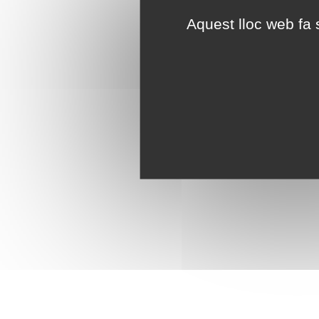
Aquest lloc web fa s