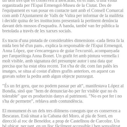
un dels tres que es conserven a Bescaran, en el marc d'una visita
organitzada per l'Espai Ermengol-Museu de la Ciutat. Des de
l'equipament es van posar en contacte tant amb el Consell Comarcal
com amb l'Ajuntament de Valls de Valira per informar de la malifeta
i decidir quina de les institucions presentarà la pertinent denúncia
davant dels mossos d'esquadra. A banda, també van fer pública la
bretolada a través de les xarxes socials.
Es tracta d'una pintada de considerables dimensions -cada lletra fa la
mida ben bé d'un pam-, explica la responsable de l'Espai Ermengol,
Anna López, que s'encarregava de guiar l'excursió, acompanyada
per l'arqueòloga Anna Bonet. Un grafit fet amb pintura vermella i
molt visible, amb signatura del presumpte autor i una data que
precisa que ha estat obra recent. Tot s'ha de dir, com fan palès les
imatges, se situa al costat d'altres grafits anteriors, en aquest cas
gravats sobre la pedra amb algun objecte punxegut.
"És un fet greu, que no podem passar per alt", manifestava López al
Bondia, sinó que "hem de denunciar-ho per fer visible que no és
tolerable" que es produeixin danys al patrimoni. "No es pot fer i no
s'ha de permetre", reblava amb contundència.
El monument és un dels tres dòlmens coneguts que es conserven a
Bescaran. Està situat a la Cabana del Moro, al pla de Sorri, en
direcció al roc de Beneïdor, a prop de Castellnou de Carcolze. Un
bé ubicat, per tant, en un lloc fàcilment accessible i ben senyalitzat