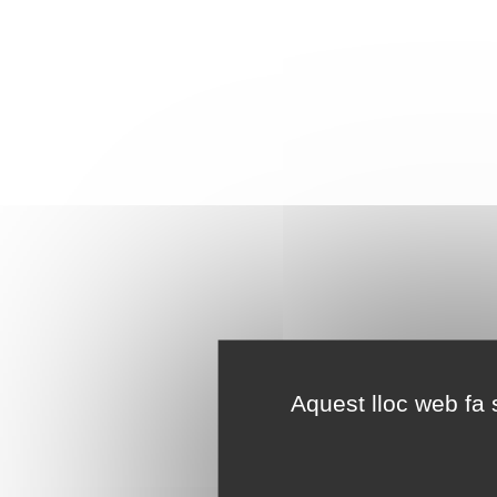
Aquest lloc web fa s