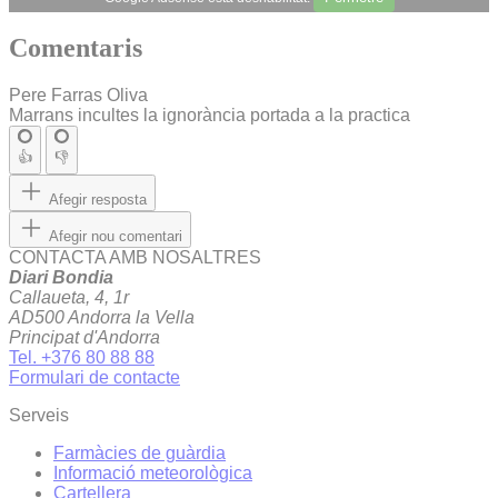
Comentaris
Pere Farras Oliva
Marrans incultes la ignorància portada a la practica
👍
👎
Afegir resposta
Afegir nou comentari
CONTACTA AMB NOSALTRES
Diari Bondia
Callaueta, 4, 1r
AD500 Andorra la Vella
Principat d'Andorra
Tel. +376 80 88 88
Formulari de contacte
Serveis
Farmàcies de guàrdia
Informació meteorològica
Cartellera