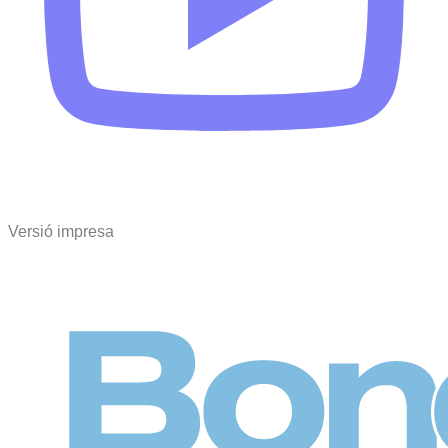
Versió impresa