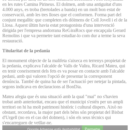
en les rutes Camina Pirineus. El dolmen, amb una antiguitat d'uns
4.000 anys, es troba (bretolades a banda) en un molt bon estat de
conservació, amb les tres lloses que el conformen. Forma part del
conjunt megalític que completen els dòlmens de Coll Jovell i el de la
Llosa. Aquest últim havia estat protagonista d'una intervenció
dirigida per l'empresa andorrana ReGiraRocs que encapçala Gerard
Remolins i que va permetre tant estudiar-lo com dur a terme la seva
restauració.
Titularitat de la pedania
El monument objecte de la malifeta s'aixeca en terrenys propietat de
la pedania, explicava l'alcalde de Valls de Valira, Ricard Mateu, qui
en tenir coneixement dels fets es va posar en contacte amb l'alcalde
pedani, amb qui valoren l'opció de presentar la corresponent
denúncia. També de quina ha de ser l'actuació per netejar la pintada,
segons indicava en declaracions al BonDia.
Mateu afegia que és una situació amb la qual "mai" no s'havien
trobat amb anterioritat, encara que el municipi s'estén per un ampli
territori on hi ha molt patrimoni històric i cultural dispers. Això no
obstant, recordava, la major part dels béns són propietat del Bisbat
d'Urgell (no en el cas del dolmen), i són els seus tècnics qui
s'encarreguen de vetllar-ne.
Permetre
Google Adsense està deshabilitat.