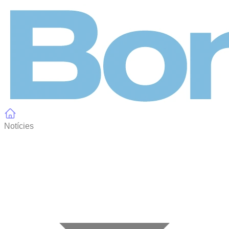
Panell de gestió de galetes
Notícies