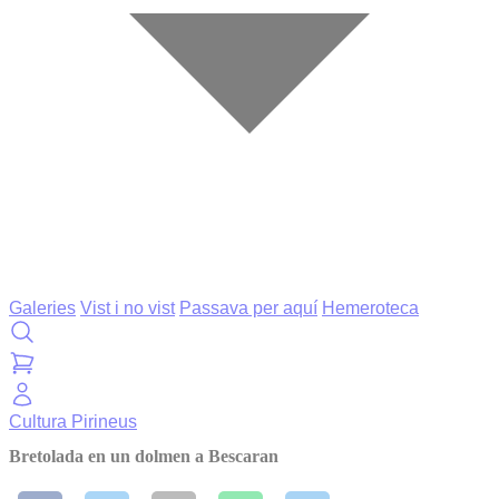
Galeries
Vist i no vist
Passava per aquí
Hemeroteca
Cultura
Pirineus
Bretolada en un dolmen a Bescaran