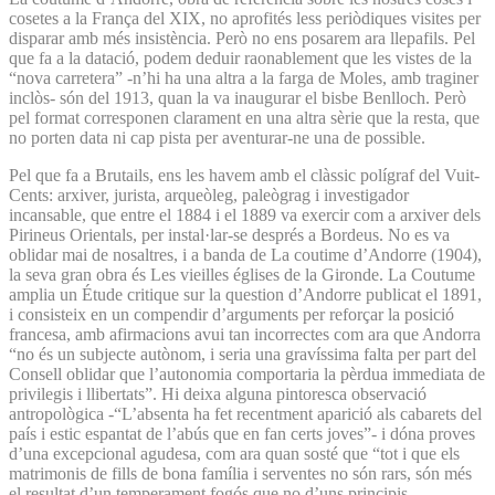
cosetes a la França del XIX, no aprofités less periòdiques visites per
disparar amb més insistència. Però no ens posarem ara llepafils. Pel
que fa a la datació, podem deduir raonablement que les vistes de la
“nova carretera” -n’hi ha una altra a la farga de Moles, amb traginer
inclòs- són del 1913, quan la va inaugurar el bisbe Benlloch. Però
pel format corresponen clarament en una altra sèrie que la resta, que
no porten data ni cap pista per aventurar-ne una de possible.
Pel que fa a Brutails, ens les havem amb el clàssic polígraf del Vuit-
Cents: arxiver, jurista, arqueòleg, paleògrag i investigador
incansable, que entre el 1884 i el 1889 va exercir com a arxiver dels
Pirineus Orientals, per instal·lar-se després a Bordeus. No es va
oblidar mai de nosaltres, i a banda de La coutime d’Andorre (1904),
la seva gran obra és Les vieilles églises de la Gironde. La Coutume
amplia un Étude critique sur la question d’Andorre publicat el 1891,
i consisteix en un compendir d’arguments per reforçar la posició
francesa, amb afirmacions avui tan incorrectes com ara que Andorra
“no és un subjecte autònom, i seria una gravíssima falta per part del
Consell oblidar que l’autonomia comportaria la pèrdua immediata de
privilegis i llibertats”. Hi deixa alguna pintoresca observació
antropològica -“L’absenta ha fet recentment aparició als cabarets del
país i estic espantat de l’abús que en fan certs joves”- i dóna proves
d’una excepcional agudesa, com ara quan sosté que “tot i que els
matrimonis de fills de bona família i serventes no són rars, són més
el resultat d’un temperament fogós que no d’uns principis