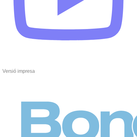
Versió impresa