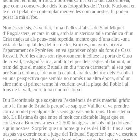
fàcilment en línia, a 1886.u-bordeaux3.fr. I si ho diu Escorihuela,
que com a conservador dels fons fotogràfics de l’Arxiu Nacional en
te el cul pelat, de contemplar meravelles com aquestes, hi poden
posar la mà al foc.
Només són sis, és veritat, i una d’elles -l’absis de Sant Miquel
d’Engolasters, encara in situ, amb la misteriosa talla romànica d’un
Crist majestat als peus- està repetida, mentre que d’una altra -una
vista de la capital des del roc de les Bruixes, on avui s’aixeca
l’aparcament de Pyrénées- en va aparèixer còpia als fons de Casa
Rossell. Però les altres són rigorosament inèdites: la porta de Casa
de la Vall, castigadíssima, amb tot el pes dels segles al damunt; un
tram del que el mateix Brutails en diu “nova carretera”, al seu pas
per Santa Coloma, i de nou la capital, ara des del roc dels Escolls i
en una perspectiva que sembla no només una altra època, sinó un
altre món: al primer terme hi veuríem avui la plaça del Poble i al
fons de la vall, en fi, totxo i només totxo.
Diu Escorihuela que sospitava l’existència de més material gràfic
amb la firma de Brutails perquè se sap que Vuillier el va prendre
com a model per alguns dels seus gravats andorrans. Doncs tenia
raó. La llàstima és que entre el molt considerable llegat que es
conserva a Bordeus -més de 2.500 imatges- tan sols mitja dotzena
siguin nostres. Sorprèn que un home que des del 1884 i fins al seu
traspàs va exercir com a jutge del Tribunal Superior i que va escriure
La coutume d’Andorre, obra de referència sobre les nostres coses i