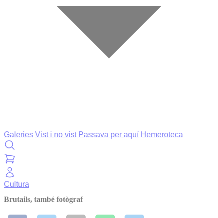
Galeries
Vist i no vist
Passava per aquí
Hemeroteca
Cultura
Brutails, també fotògraf