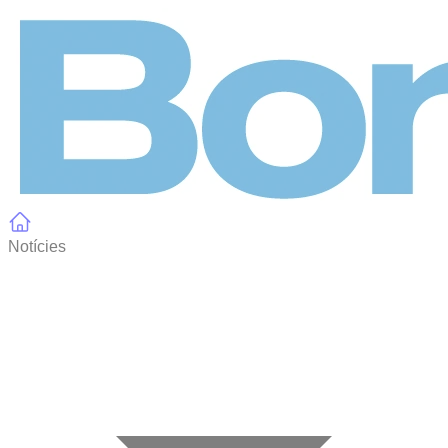
Panell de gestió de galetes
Notícies