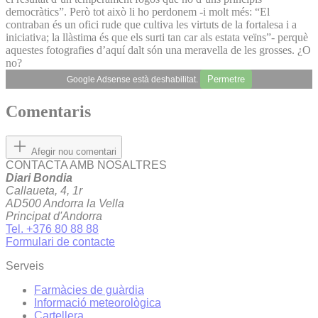
democràtics”. Però tot això li ho perdonem -i molt més: “El
contraban és un ofici rude que cultiva les virtuts de la fortalesa i a
iniciativa; la llàstima és que els surti tan car als estata veïns”- perquè
aquestes fotografies d’aquí dalt són una meravella de les grosses. ¿O
no?
Permetre
Google Adsense està deshabilitat.
Comentaris
Afegir nou comentari
CONTACTA AMB NOSALTRES
Diari Bondia
Callaueta, 4, 1r
AD500 Andorra la Vella
Principat d'Andorra
Tel. +376 80 88 88
Formulari de contacte
Serveis
Farmàcies de guàrdia
Informació meteorològica
Cartellera