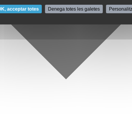
K, acceptar totes
Denega totes les galetes
Personalit