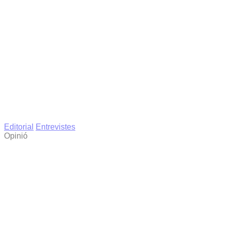
Editorial
Entrevistes
Opinió