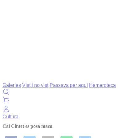
Galeries
Vist i no vist
Passava per aquí
Hemeroteca
Cultura
Cal Cintet es posa maca