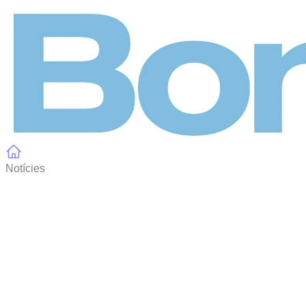
Panell de gestió de galetes
Notícies