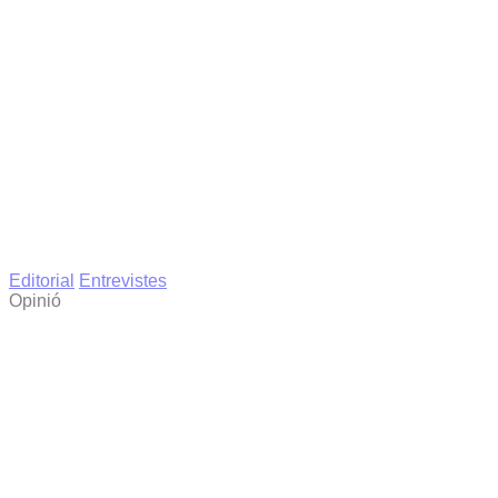
Editorial
Entrevistes
Opinió