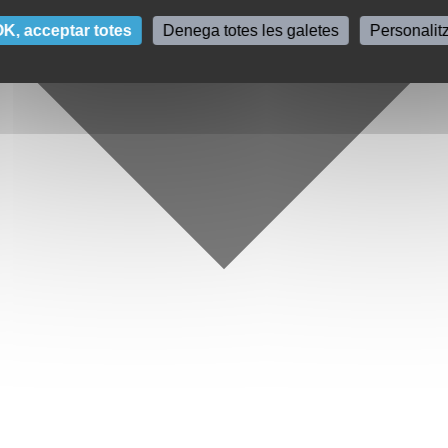
K, acceptar totes
Denega totes les galetes
Personalit