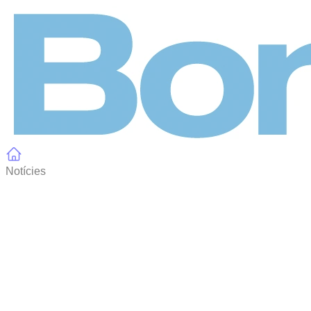
Panell de gestió de galetes
Notícies