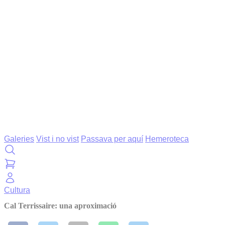
Galeries
Vist i no vist
Passava per aquí
Hemeroteca
Cultura
Cal Terrissaire: una aproximació