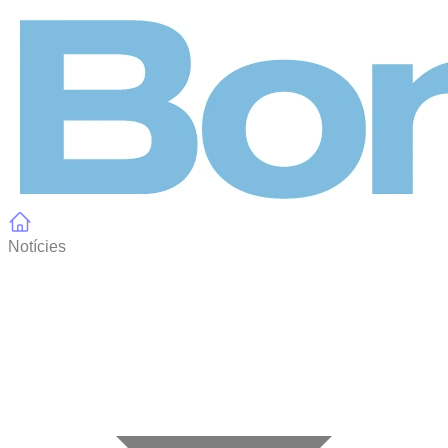
Panell de gestió de galetes
Notícies