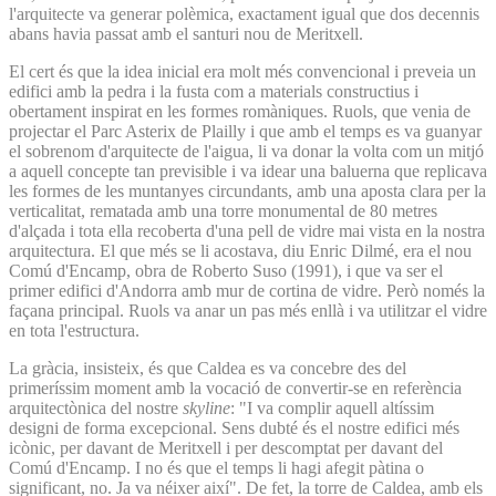
l'arquitecte va generar polèmica, exactament igual que dos decennis
abans havia passat amb el santuri nou de Meritxell.
El cert és que la idea inicial era molt més convencional i preveia un
edifici amb la pedra i la fusta com a materials constructius i
obertament inspirat en les formes romàniques. Ruols, que venia de
projectar el Parc Asterix de Plailly i que amb el temps es va guanyar
el sobrenom d'arquitecte de l'aigua, li va donar la volta com un mitjó
a aquell concepte tan previsible i va idear una baluerna que replicava
les formes de les muntanyes circundants, amb una aposta clara per la
verticalitat, rematada amb una torre monumental de 80 metres
d'alçada i tota ella recoberta d'una pell de vidre mai vista en la nostra
arquitectura. El que més se li acostava, diu Enric Dilmé, era el nou
Comú d'Encamp, obra de Roberto Suso (1991), i que va ser el
primer edifici d'Andorra amb mur de cortina de vidre. Però només la
façana principal. Ruols va anar un pas més enllà i va utilitzar el vidre
en tota l'estructura.
La gràcia, insisteix, és que Caldea es va concebre des del
primeríssim moment amb la vocació de convertir-se en referència
arquitectònica del nostre
skyline
: "I va complir aquell altíssim
designi de forma excepcional. Sens dubté és el nostre edifici més
icònic, per davant de Meritxell i per descomptat per davant del
Comú d'Encamp. I no és que el temps li hagi afegit pàtina o
significant, no. Ja va néixer així". De fet, la torre de Caldea, amb els