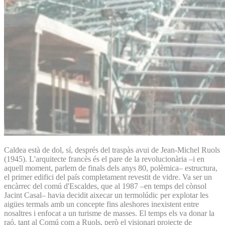
Caldea està de dol, sí, després del traspàs avui de Jean-Michel Ruols
(1945). L'arquitecte francès és el pare de la revolucionària –i en
aquell moment, parlem de finals dels anys 80, polèmica– estructura,
el primer edifici del país completament revestit de vidre. Va ser un
encàrrec del comú d'Escaldes, que al 1987 –en temps del cònsol
Jacint Casal– havia decidit aixecar un termolúdic per explotar les
aigües termals amb un concepte fins aleshores inexistent entre
nosaltres i enfocat a un turisme de masses. El temps els va donar la
raó, tant al Comú com a Ruols, però el visionari projecte de