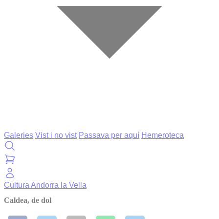
Galeries
Vist i no vist
Passava per aquí
Hemeroteca
Cultura
Andorra la Vella
Caldea, de dol