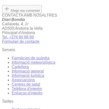
Afegir nou comentari
CONTACTA AMB NOSALTRES
Diari Bondia
Callaueta, 4, 1r
AD500 Andorra la Vella
Principat d'Andorra
Tel. +376 80 88 88
Formulari de contacte
Serveis
Farmàcies de guàrdia
Informació meteorològica
Cartellera
Informació general
Informació turística
Associacions
Centres de salut
Telèfons d'interès
Enllaços d'interés
Tarifes