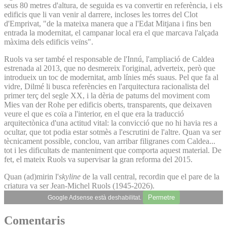
seus 80 metres d'altura, de seguida es va convertir en referència, i els
edificis que li van venir al darrere, incloses les torres del Clot
d'Emprivat, "de la mateixa manera que a l'Edat Mitjana i fins ben
entrada la modernitat, el campanar local era el que marcava l'alçada
màxima dels edificis veïns".
Ruols va ser també el responsable de l'Innú, l'ampliació de Caldea
estrenada al 2013, que no desmereix l'original, adverteix, però que
introdueix un toc de modernitat, amb línies més suaus. Pel que fa al
vidre, Dilmé li busca referències en l'arquitectura racionalista del
primer terç del segle XX, i la dèria de patums del moviment com
Mies van der Rohe per edificis oberts, transparents, que deixaven
veure el que es coïa a l'interior, en el que era la traducció
arquitectònica d'una actitud vital: la convicció que no hi havia res a
ocultar, que tot podia estar sotmès a l'escrutini de l'altre. Quan va ser
tècnicament possible, conclou, van arribar filigranes com Caldea...
tot i les dificultats de manteniment que comporta aquest material. De
fet, el mateix Ruols va supervisar la gran reforma del 2015.
Quan (ad)mirin l'
skyline
de la vall central, recordin que el pare de la
criatura va ser Jean-Michel Ruols (1945-2026).
Permetre
Google Adsense està deshabilitat.
Comentaris