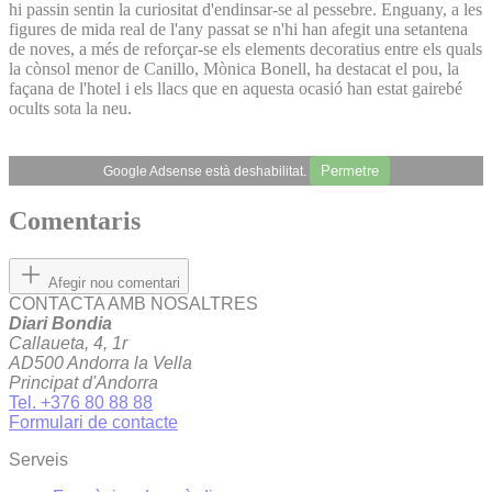
hi passin sentin la curiositat d'endinsar-se al pessebre. Enguany, a les
figures de mida real de l'any passat se n'hi han afegit una setantena
de noves, a més de reforçar-se els elements decoratius entre els quals
la cònsol menor de Canillo, Mònica Bonell, ha destacat el pou, la
façana de l'hotel i els llacs que en aquesta ocasió han estat gairebé
ocults sota la neu.
Permetre
Google Adsense està deshabilitat.
Comentaris
Afegir nou comentari
CONTACTA AMB NOSALTRES
Diari Bondia
Callaueta, 4, 1r
AD500 Andorra la Vella
Principat d'Andorra
Tel. +376 80 88 88
Formulari de contacte
Serveis