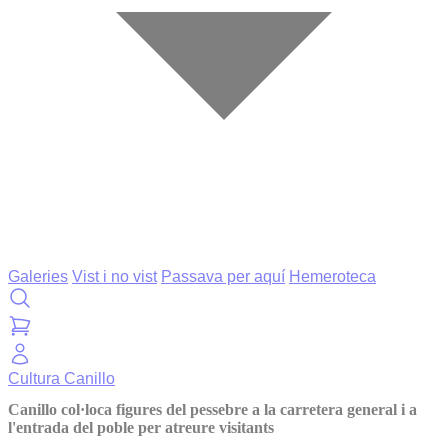
Galeries
Vist i no vist
Passava per aquí
Hemeroteca
Cultura
Canillo
Canillo col·loca figures del pessebre a la carretera general i a
l'entrada del poble per atreure visitants