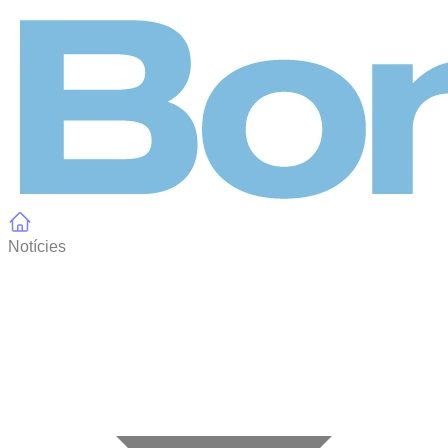
Panell de gestió de galetes
Notícies