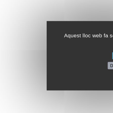
Aquest lloc web fa se
D