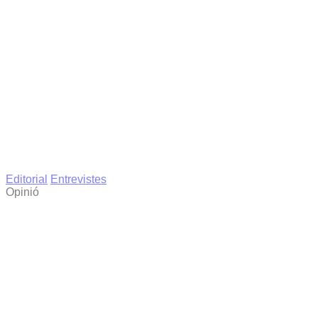
Editorial
Entrevistes
Opinió