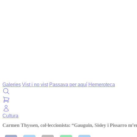
Galeries
Vist i no vist
Passava per aquí
Hemeroteca
Cultura
Carmen Thyssen, col·leccionista: “Gauguin, Sisley i Pissarro m’en