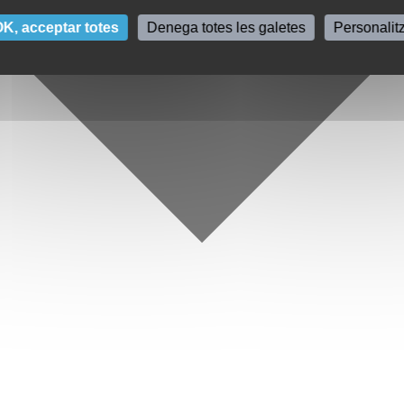
K, acceptar totes
Denega totes les galetes
Personalit