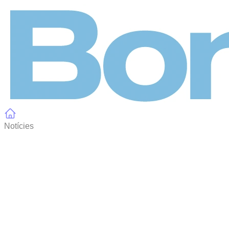
Panell de gestió de galetes
Notícies