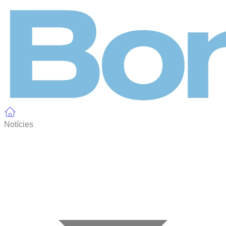
Panell de gestió de galetes
Notícies