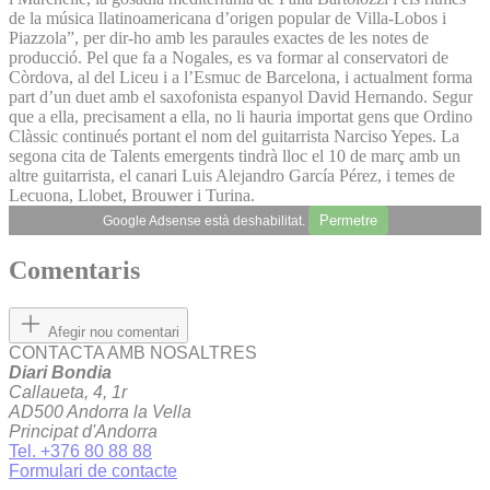
de la música llatinoamericana d’origen popular de Villa-Lobos i
Piazzola”, per dir-ho amb les paraules exactes de les notes de
producció. Pel que fa a Nogales, es va formar al conservatori de
Còrdova, al del Liceu i a l’Esmuc de Barcelona, i actualment forma
part d’un duet amb el saxofonista espanyol David Hernando. Segur
que a ella, precisament a ella, no li hauria importat gens que Ordino
Clàssic continués portant el nom del guitarrista Narciso Yepes. La
segona cita de Talents emergents tindrà lloc el 10 de març amb un
altre guitarrista, el canari Luis Alejandro García Pérez, i temes de
Lecuona, Llobet, Brouwer i Turina.
Permetre
Google Adsense està deshabilitat.
Comentaris
Afegir nou comentari
CONTACTA AMB NOSALTRES
Diari Bondia
Callaueta, 4, 1r
AD500 Andorra la Vella
Principat d'Andorra
Tel. +376 80 88 88
Formulari de contacte