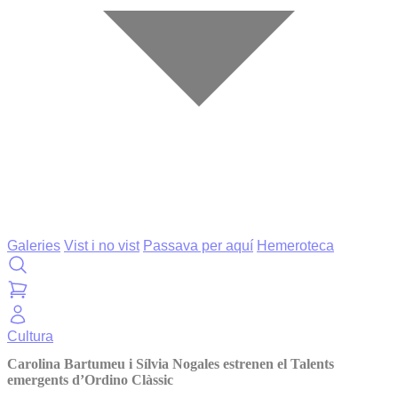
Galeries
Vist i no vist
Passava per aquí
Hemeroteca
Cultura
Carolina Bartumeu i Sílvia Nogales estrenen el Talents
emergents d’Ordino Clàssic