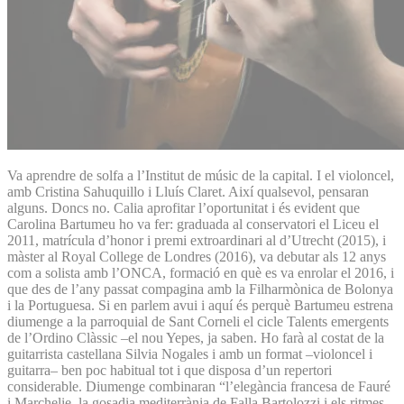
Va aprendre de solfa a l’Institut de músic de la capital. I el violoncel,
amb Cristina Sahuquillo i Lluís Claret. Així qualsevol, pensaran
alguns. Doncs no. Calia aprofitar l’oportunitat i és evident que
Carolina Bartumeu ho va fer: graduada al conservatori el Liceu el
2011, matrícula d’honor i premi extroardinari al d’Utrecht (2015), i
màster al Royal College de Londres (2016), va debutar als 12 anys
com a solista amb l’ONCA, formació en què es va enrolar el 2016, i
que des de l’any passat compagina amb la Filharmònica de Bolonya
i la Portuguesa. Si en parlem avui i aquí és perquè Bartumeu estrena
diumenge a la parroquial de Sant Corneli el cicle Talents emergents
de l’Ordino Clàssic –el nou Yepes, ja saben. Ho farà al costat de la
guitarrista castellana Silvia Nogales i amb un format –violoncel i
guitarra– ben poc habitual tot i que disposa d’un repertori
considerable. Diumenge combinaran “l’elegància francesa de Fauré
i Marchelie, la gosadia mediterrània de Falla Bartolozzi i els ritmes