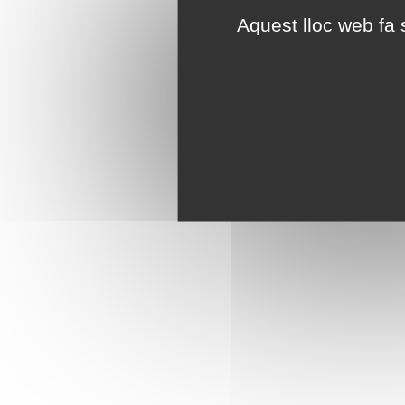
Aquest lloc web fa s