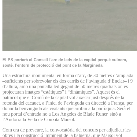
El PS portarà al Consell l'arc de leds de la capital perquè vulnera,
sosté, l'entorn de protecció del pont de la Margineda.
Una estructura monumental en forma d’arc, de 30 metres d’amplada
–suficients per sobrevolar els dos carrils de l’avinguda d’Enclar– i 9
d’altura, amb una pantalla led gegant de 50 metres quadrats on es
projectaran imatges “estàtiques” i “dinàmiques”. Aquest és el
patracol que el Comú de la capital vol aixecar just després de la
rotonda del cacauet, a l’inici de l’avinguda en direcció a França, per
donar la benvinguda als visitants que arribin a la parròquia. Serà el
nou portal d’entrada no a Los Angeles de Blade Runer, sinó a
l’Andorra la Vella de Conxita Marsol.
Com era de preveure, la convocatòria del concurs per adjudicar les
obres i la construcció imminent de la baluerna, que Marsol vol