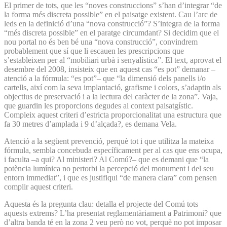
El primer de tots, que les “noves construccions” s’han d’integrar “de
la forma més discreta possible” en el paisatge existent. Cau l’arc de
leds en la definició d’una “nova construcció”? S’integra de la forma
“més discreta possible” en el paratge circumdant? Si decidim que el
nou portal no és ben bé una “nova construcció”, convindrem
probablement que sí que li escauen les prescripcions que
s’estableixen per al “mobiliari urbà i senyalística”. El text, aprovat el
desembre del 2008, insisteix que en aquest cas “es pot” demanar –
atenció a la fórmula: “es pot”– que “la dimensió dels panells i/o
cartells, així com la seva implantació, grafisme i colors, s’adaptin als
objectius de preservació i a la lectura del caràcter de la zona”. Vaja,
que guardin les proporcions degudes al context paisatgístic.
Compleix aquest criteri d’estricta proporcionalitat una estructura que
fa 30 metres d’amplada i 9 d’alçada?, es demana Vela.
Atenció a la següent prevenció, perquè tot i que utilitza la mateixa
fórmula, sembla concebuda específicament per al cas que ens ocupa,
i faculta –a qui? Al ministeri? Al Comú?– que es demani que “la
potència lumínica no pertorbi la percepció del monument i del seu
entorn immediat”, i que es justifiqui “de manera clara” com pensen
complir aquest criteri.
Aquesta és la pregunta clau: detalla el projecte del Comú tots
aquests extrems? L’ha presentat reglamentàriament a Patrimoni? que
d’altra banda té en la zona 2 veu però no vot, perquè no pot imposar