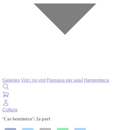
Galeries
Vist i no vist
Passava per aquí
Hemeroteca
Cultura
‘Cas benzinera’: 2a part