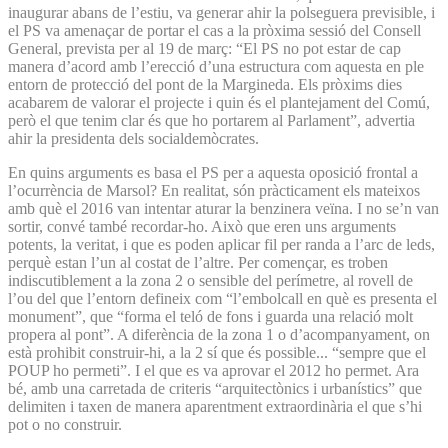
inaugurar abans de l’estiu, va generar ahir la polseguera previsible, i
el PS va amenaçar de portar el cas a la pròxima sessió del Consell
General, prevista per al 19 de març: “El PS no pot estar de cap
manera d’acord amb l’erecció d’una estructura com aquesta en ple
entorn de protecció del pont de la Margineda. Els pròxims dies
acabarem de valorar el projecte i quin és el plantejament del Comú,
però el que tenim clar és que ho portarem al Parlament”, advertia
ahir la presidenta dels socialdemòcrates.
En quins arguments es basa el PS per a aquesta oposició frontal a
l’ocurrència de Marsol? En realitat, són pràcticament els mateixos
amb què el 2016 van intentar aturar la benzinera veïna. I no se’n van
sortir, convé també recordar-ho. Això que eren uns arguments
potents, la veritat, i que es poden aplicar fil per randa a l’arc de leds,
perquè estan l’un al costat de l’altre. Per començar, es troben
indiscutiblement a la zona 2 o sensible del perímetre, al rovell de
l’ou del que l’entorn defineix com “l’embolcall en què es presenta el
monument”, que “forma el teló de fons i guarda una relació molt
propera al pont”. A diferència de la zona 1 o d’acompanyament, on
està prohibit construir-hi, a la 2 sí que és possible... “sempre que el
POUP ho permeti”. I el que es va aprovar el 2012 ho permet. Ara
bé, amb una carretada de criteris “arquitectònics i urbanístics” que
delimiten i taxen de manera aparentment extraordinària el que s’hi
pot o no construir.