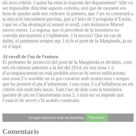
els seus criteris. I quina ha estat la resposta del departament? Ahir va
ser impossible dilucidar aquests extrems, així que de moment ens
hem de quedar amb tres certeses: la primera, que l’arc es construirà a
la ubicació inicialment prevista, just a l’inici de l’avinguda d’Enclar,
i que no s’ha desplaçat ni amunt ni avall, com insinuava Marsol
mesos enrere. La segona, que el precedent de la benzinera no
convida precisament a l’optimisme. I la tercera? Que en cas de
dubte, el patrimoni sempre rep. I si és el pont de la Margineda, ja no
ve d’aquí.
Al rovell de l'ou de l'entorn
El perímetre de protecció del pont de la Margineda es divideix, com
tots els entorns anteriors a la llei del 2014, en una zona 1 o
d’acompanyament on està prohibit aixecar-hi noves edificacions,
una zona 2 o sensible on es pot construir amb restriccions i sempre
que ho permeti el pla d’urbanisme, i una zona 3 o d’influència on els
criteris són molt més laxos. Tant l’arc de leds com la benzinera
queden de ple en l’anomenada zona 2. I això no va impedir que
l’estació de servei s’hi acabés construint.
Permetre
Google Adsense està deshabilitat.
Comentaris