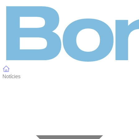
Panell de gestió de galetes
Notícies