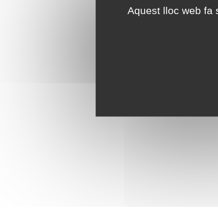
Aquest lloc web fa s