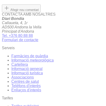
Afegir nou comentari
CONTACTA AMB NOSALTRES
Diari Bondia
Callaueta, 4, 1r
AD500 Andorra la Vella
Principat d'Andorra
Tel. +376 80 88 88
Formulari de contacte
Serveis
Farmàcies de guàrdia
Informació meteorològica
Cartellera
Informació general
Informació turística
Associacions
Centres de salut
Telèfons d'interès
Enllaços d'interés
Tarifes