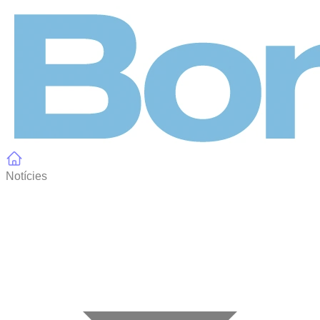
Panell de gestió de galetes
Notícies