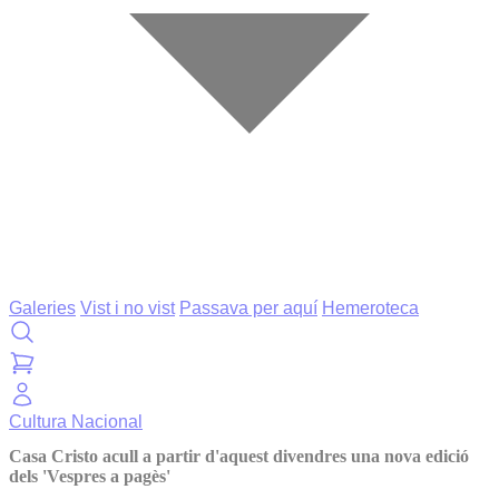
Galeries
Vist i no vist
Passava per aquí
Hemeroteca
Cultura
Nacional
Casa Cristo acull a partir d'aquest divendres una nova edició
dels 'Vespres a pagès'