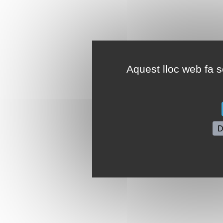
Aquest lloc web fa se
D