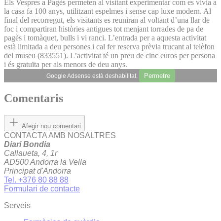
Els Vespres a Pagès permeten al visitant experimentar com es vivia a
la casa fa 100 anys, utilitzant espelmes i sense cap luxe modern. Al
final del recorregut, els visitants es reuniran al voltant d’una llar de
foc i compartiran històries antigues tot menjant torrades de pa de
pagès i tomàquet, bulls i vi ranci. L’entrada per a aquesta activitat
està limitada a deu persones i cal fer reserva prèvia trucant al telèfon
del museu (833551). L’activitat té un preu de cinc euros per persona
i és gratuïta per als menors de deu anys.
Permetre
Google Adsense està deshabilitat.
Comentaris
Afegir nou comentari
CONTACTA AMB NOSALTRES
Diari Bondia
Callaueta, 4, 1r
AD500 Andorra la Vella
Principat d'Andorra
Tel. +376 80 88 88
Formulari de contacte
Serveis