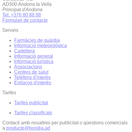
AD500 Andorra la Vella
Principat d'Andorra
Tel. +376 80 88 88
Formulari de contacte
Serveis
Farmàcies de guàrdia
Informació meteorològica
Cartellera
Informació general
Informació turística
Associacions
Centres de salut
Telèfons d'interès
Enllaços d'interés
Tarifes
Tarifes publicitat
Tarifes classificats
Contacti amb nosaltres per publicitat o qüestions comercials
a
producte@bondia.ad