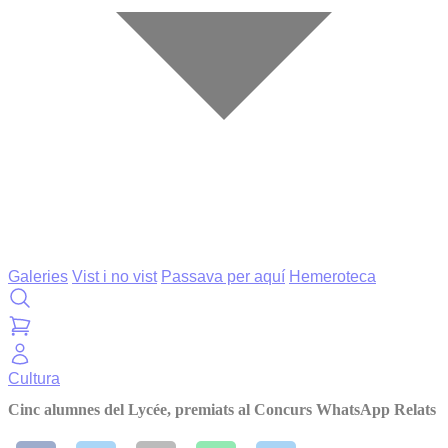
Galeries
Vist i no vist
Passava per aquí
Hemeroteca
Cultura
Cinc alumnes del Lycée, premiats al Concurs WhatsApp Relats