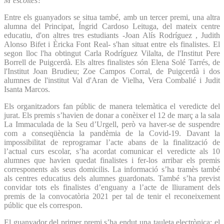
M’escoltes?
Entre els guanyadors se situa també, amb un tercer premi, una altra
alumna del Principat, Íngrid Cardoso Leituga, del mateix centre
educatiu, d'on altres tres estudiants -Joan Alís Rodríguez , Judith
Alonso Bifet i Èricka Font Real- s'han situat entre els finalistes. El
segon lloc l'ha obtingut Carla Rodríguez Vilalta, de l'Institut Pere
Borrell de Puigcerdà. Els altres finalistes són Elena Solé Tarrés, de
l'Institut Joan Brudieu; Zoe Campos Corral, de Puigcerdà i dos
alumnes de l'institut Val d'Aran de Vielha, Vera Combalié i Judit
Isanta Marcos.
Els organitzadors fan públic de manera telemàtica el veredicte del
jurat. Els premis s’havien de donar a conèixer el 12 de març a la sala
La Immaculada de la Seu d’Urgell, però va haver-se de suspendre
com a conseqüència la pandèmia de la Covid-19. Davant la
impossibilitat de reprogramar l’acte abans de la finalització de
l’actual curs escolar, s’ha acordat comunicar el veredicte als 10
alumnes que havien quedat finalistes i fer-los arribar els premis
corresponents als seus domicilis. La informació s’ha tramès també
als centres educatius dels alumnes guardonats. També s’ha previst
convidar tots els finalistes d’enguany a l’acte de lliurament dels
premis de la convocatòria 2021 per tal de tenir el reconeixement
públic que els correspon.
El guanyador del primer premi s’ha endut una tauleta electrònica; el