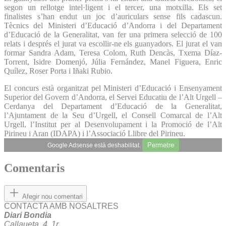
segon un rellotge intel·ligent i el tercer, una motxilla. Els set
finalistes s’han endut un joc d’auriculars sense fils cadascun.
Tècnics del Ministeri d’Educació d’Andorra i del Departament
d’Educació de la Generalitat, van fer una primera selecció de 100
relats i després el jurat va escollir-ne els guanyadors. El jurat el van
formar Sandra Adam, Teresa Colom, Ruth Dencàs, Txema Díaz-
Torrent, Isidre Domenjó, Júlia Fernández, Manel Figuera, Enric
Quílez, Roser Porta i Iñaki Rubio.
El concurs està organitzat pel Ministeri d’Educació i Ensenyament
Superior del Govern d’Andorra, el Servei Educatiu de l’Alt Urgell –
Cerdanya del Departament d’Educació de la Generalitat,
l’Ajuntament de la Seu d’Urgell, el Consell Comarcal de l’Alt
Urgell, l’Institut per al Desenvolupament i la Promoció de l’Alt
Pirineu i Aran (IDAPA) i l’Associació Llibre del Pirineu.
Permetre
Google Adsense està deshabilitat.
Comentaris
Afegir nou comentari
CONTACTA AMB NOSALTRES
Diari Bondia
Callaueta, 4, 1r