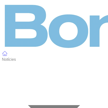
Panell de gestió de galetes
Notícies