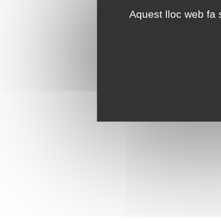
Aquest lloc web fa s