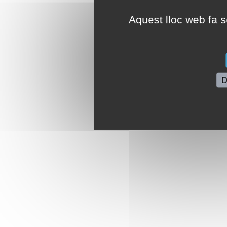
Aquest lloc web fa se
D