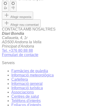
👍
👎
Afegir resposta
Afegir nou comentari
CONTACTA AMB NOSALTRES
Diari Bondia
Callaueta, 4, 1r
AD500 Andorra la Vella
Principat d'Andorra
Tel. +376 80 88 88
Formulari de contacte
Serveis
Farmàcies de guàrdia
Informació meteorològica
Cartellera
Informació general
Informació turística
Associacions
Centres de salut
Telèfons d'interès
Enllaços d'interés