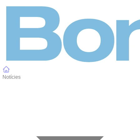
Panell de gestió de galetes
Notícies