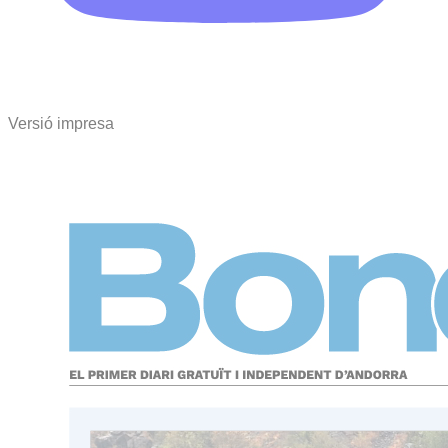
Versió impresa