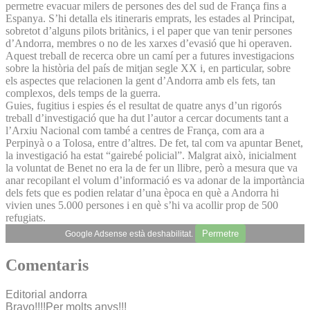
permetre evacuar milers de persones des del sud de França fins a
Espanya. S’hi detalla els itineraris emprats, les estades al Principat,
sobretot d’alguns pilots britànics, i el paper que van tenir persones
d’Andorra, membres o no de les xarxes d’evasió que hi operaven.
Aquest treball de recerca obre un camí per a futures investigacions
sobre la història del país de mitjan segle XX i, en particular, sobre
els aspectes que relacionen la gent d’Andorra amb els fets, tan
complexos, dels temps de la guerra.
Guies, fugitius i espies és el resultat de quatre anys d’un rigorós
treball d’investigació que ha dut l’autor a cercar documents tant a
l’Arxiu Nacional com també a centres de França, com ara a
Perpinyà o a Tolosa, entre d’altres. De fet, tal com va apuntar Benet,
la investigació ha estat “gairebé policial”. Malgrat això, inicialment
la voluntat de Benet no era la de fer un llibre, però a mesura que va
anar recopilant el volum d’informació es va adonar de la importància
dels fets que es podien relatar d’una època en què a Andorra hi
vivien unes 5.000 persones i en què s’hi va acollir prop de 500
refugiats.
Permetre
Google Adsense està deshabilitat.
Comentaris
Editorial andorra
Bravo!!!!Per molts anys!!!