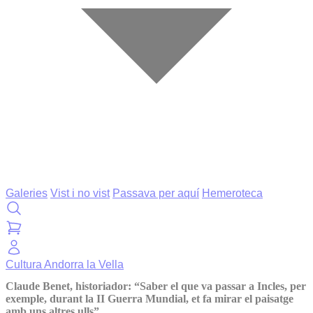
Galeries
Vist i no vist
Passava per aquí
Hemeroteca
Cultura
Andorra la Vella
Claude Benet, historiador: “Saber el que va passar a Incles, per
exemple, durant la II Guerra Mundial, et fa mirar el paisatge
amb uns altres ulls”