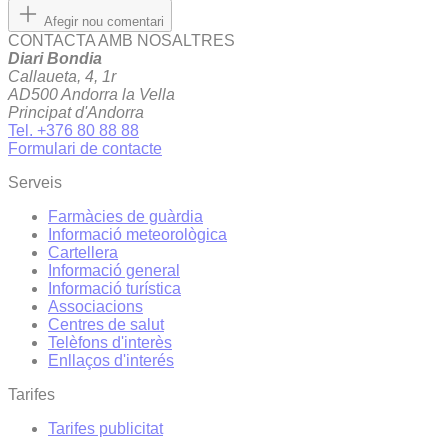
Afegir nou comentari
CONTACTA AMB NOSALTRES
Diari Bondia
Callaueta, 4, 1r
AD500 Andorra la Vella
Principat d'Andorra
Tel. +376 80 88 88
Formulari de contacte
Serveis
Farmàcies de guàrdia
Informació meteorològica
Cartellera
Informació general
Informació turística
Associacions
Centres de salut
Telèfons d'interès
Enllaços d'interés
Tarifes
Tarifes publicitat