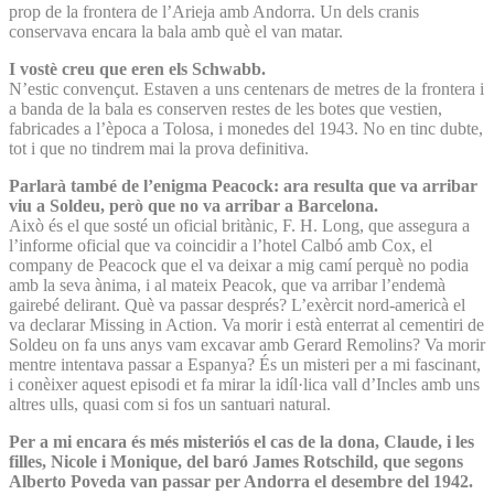
prop de la frontera de l’Arieja amb Andorra. Un dels cranis
conservava encara la bala amb què el van matar.
I vostè creu que eren els Schwabb.
N’estic convençut. Estaven a uns centenars de metres de la frontera i
a banda de la bala es conserven restes de les botes que vestien,
fabricades a l’època a Tolosa, i monedes del 1943. No en tinc dubte,
tot i que no tindrem mai la prova definitiva.
Parlarà també de l’enigma Peacock: ara resulta que va arribar
viu a Soldeu, però que no va arribar a Barcelona.
Això és el que sosté un oficial britànic, F. H. Long, que assegura a
l’informe oficial que va coincidir a l’hotel Calbó amb Cox, el
company de Peacock que el va deixar a mig camí perquè no podia
amb la seva ànima, i al mateix Peacok, que va arribar l’endemà
gairebé delirant. Què va passar després? L’exèrcit nord-americà el
va declarar Missing in Action. Va morir i està enterrat al cementiri de
Soldeu on fa uns anys vam excavar amb Gerard Remolins? Va morir
mentre intentava passar a Espanya? És un misteri per a mi fascinant,
i conèixer aquest episodi et fa mirar la idíl·lica vall d’Incles amb uns
altres ulls, quasi com si fos un santuari natural.
Per a mi encara és més misteriós el cas de la dona, Claude, i les
filles, Nicole i Monique, del baró James Rotschild, que segons
Alberto Poveda van passar per Andorra el desembre del 1942.