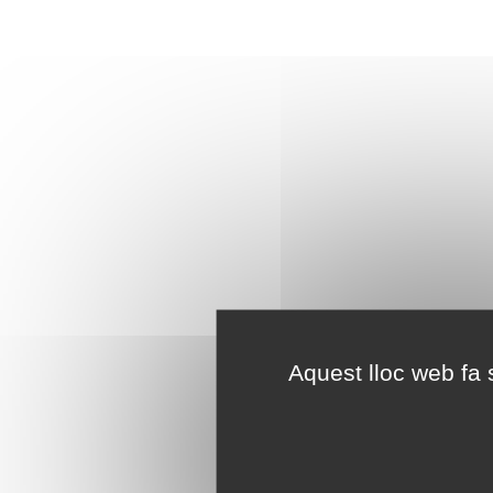
Aquest lloc web fa s