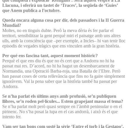
que completa l’exposició ‘Refugiats’. Serà aquest vespre a La
Llacuna, i oferirà un tastet de ‘Traces’, la seqüela de ‘Guies’
que Anem publica a l’octubre.
Queda encara alguna cosa per dir, dels passadors i la II Guerra
Mundial?
Moltes, no en tinguis dubte. Però la meva dèria és fer parlar el
territori, sensibilitzar la gent perquè miri el paisatge amb uns altres
ulls, amb la consciència que –per exemple, a Incles– hi van tenir lloc
episodis de vegades tràgics que ens vinculen amb la gran història.
Per què ens fascina tant, aquest moment històric?
Perquè el que ens diu és que no és cert que a Andorra no hi ha
passat mai res. D’acord, no hi ha hagut un desembarcament de
Normandia, una Operació Barba-roja, una Batalla de l’Ebre. Però
han passat coses de certa rellevància que fins no fa gaire simplement
ignoràvem. Val la pena saber que la història també ha passat per
Andorra.
Se n’ha parlat els últims anys amb profusió, se’n publiquen
llibres, se’n roden pel·lícules... Estem grapejant massa el tema?
Se n’ha parlat molt però quasi sempre en l’àmbit peninsular o en el
pirinenc. No s’ha posat la lupa en el cas andorrà, i això és el que
intento fer.
Vam ser tan bons com sosté la sèrie ‘Entre el torb i la Gestapo’,