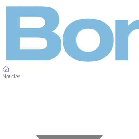
Panell de gestió de galetes
Notícies