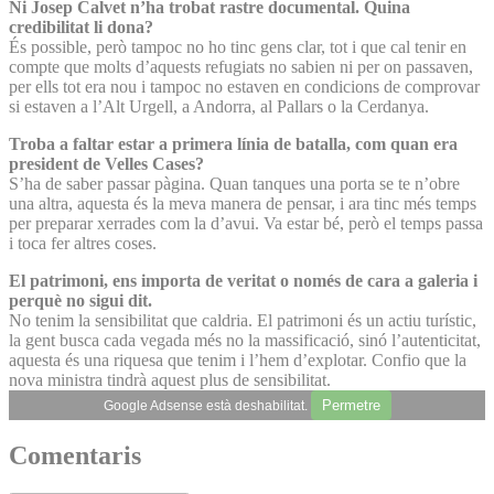
Ni Josep Calvet n’ha trobat rastre documental. Quina
credibilitat li dona?
És possible, però tampoc no ho tinc gens clar, tot i que cal tenir en
compte que molts d’aquests refugiats no sabien ni per on passaven,
per ells tot era nou i tampoc no estaven en condicions de comprovar
si estaven a l’Alt Urgell, a Andorra, al Pallars o la Cerdanya.
Troba a faltar estar a primera línia de batalla, com quan era
president de Velles Cases?
S’ha de saber passar pàgina. Quan tanques una porta se te n’obre
una altra, aquesta és la meva manera de pensar, i ara tinc més temps
per preparar xerrades com la d’avui. Va estar bé, però el temps passa
i toca fer altres coses.
El patrimoni, ens importa de veritat o només de cara a galeria i
perquè no sigui dit.
No tenim la sensibilitat que caldria. El patrimoni és un actiu turístic,
la gent busca cada vegada més no la massificació, sinó l’autenticitat,
aquesta és una riquesa que tenim i l’hem d’explotar. Confio que la
nova ministra tindrà aquest plus de sensibilitat.
Permetre
Google Adsense està deshabilitat.
Comentaris