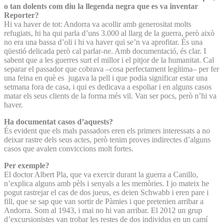
o tan dolents com diu la llegenda negra que es va inventar
Reporter?
Hi va haver de tot: Andorra va acollir amb generositat molts
refugiats, hi ha qui parla d’uns 3.000 al llarg de la guerra, però això
no era una bassa d’oli i hi va haver qui se’n va aprofitar. És una
qüestió delicada però cal parlar-ne. Amb documentació, és clar. I
sabent que a les guerres surt el millor i el pitjor de la humanitat. Cal
separar el passador que cobrava –cosa perfectament legítima– per fer
una feina en què es jugava la pell i que podia significar estar una
setmana fora de casa, i qui es dedicava a espoliar i en alguns casos
matar els seus clients de la forma més vil. Van ser pocs, però n’hi va
haver.
Ha documentat casos d’aquests?
És evident que els mals passadors eren els primers interessats a no
deixar rastre dels seus actes, però tenim proves indirectes d’alguns
casos que avalen conviccions molt fortes.
Per exemple?
El doctor Albert Pla, que va exercir durant la guerra a Canillo,
n’explica alguns amb pèls i senyals a les memòries. I jo mateix he
pogut rastrejar el cas de dos jueus, es deien Schwabb i eren pare i
fill, que se sap que van sortir de Pàmies i que pretenien arribar a
Andorra. Som al 1943, i mai no hi van arribar. El 2012 un grup
d’excursionistes van trobar les restes de dos individus en un camí