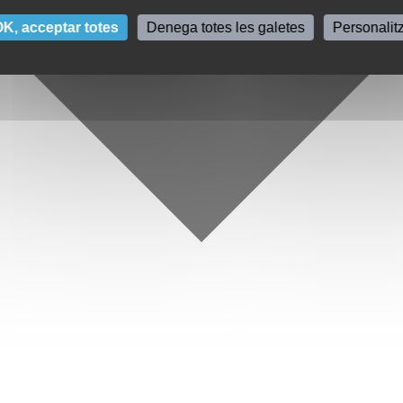
K, acceptar totes
Denega totes les galetes
Personalit