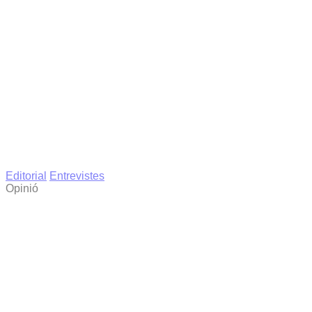
Editorial
Entrevistes
Opinió