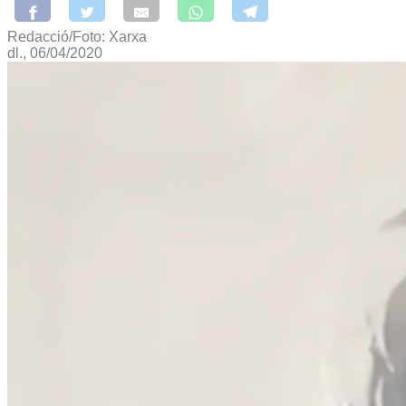
Redacció/Foto: Xarxa
dl., 06/04/2020