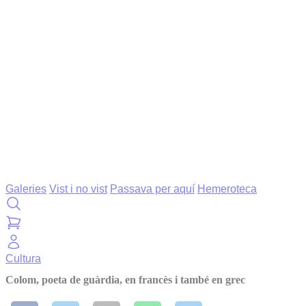
Galeries
Vist i no vist
Passava per aquí
Hemeroteca
Cultura
Colom, poeta de guàrdia, en francès i també en grec