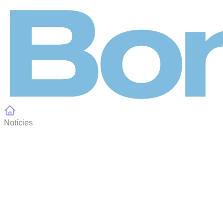
Panell de gestió de galetes
Notícies