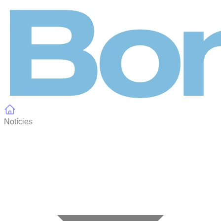
Panell de gestió de galetes
Notícies