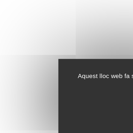
Aquest lloc web fa s