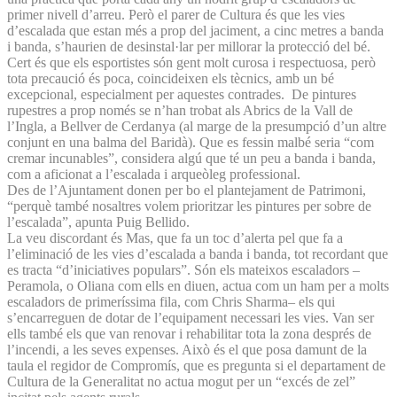
primer nivell d’arreu. Però el parer de Cultura és que les vies
d’escalada que estan més a prop del jaciment, a cinc metres a banda
i banda, s’haurien de desinstal·lar per millorar la protecció del bé.
Cert és que els esportistes són gent molt curosa i respectuosa, però
tota precaució és poca, coincideixen els tècnics, amb un bé
excepcional, especialment per aquestes contrades. De pintures
rupestres a prop només se n’han trobat als Abrics de la Vall de
l’Ingla, a Bellver de Cerdanya (al marge de la presumpció d’un altre
conjunt en una balma del Baridà). Que es fessin malbé seria “com
cremar incunables”, considera algú que té un peu a banda i banda,
com a aficionat a l’escalada i arqueòleg professional.
Des de l’Ajuntament donen per bo el plantejament de Patrimoni,
“perquè també nosaltres volem prioritzar les pintures per sobre de
l’escalada”, apunta Puig Bellido.
La veu discordant és Mas, que fa un toc d’alerta pel que fa a
l’eliminació de les vies d’escalada a banda i banda, tot recordant que
es tracta “d’iniciatives populars”. Són els mateixos escaladors –
Peramola, o Oliana com ells en diuen, actua com un ham per a molts
escaladors de primeríssima fila, com Chris Sharma– els qui
s’encarreguen de dotar de l’equipament necessari les vies. Van ser
ells també els que van renovar i rehabilitar tota la zona després de
l’incendi, a les seves expenses. Això és el que posa damunt de la
taula el regidor de Compromís, que es pregunta si el departament de
Cultura de la Generalitat no actua mogut per un “excés de zel”