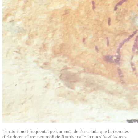
Territori molt freqüentat pels amants de l’escalada que baixen des
d’Andorra, el roc peramolí de Rumbau allotja unes fragilíssimes