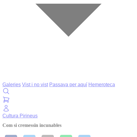
Galeries
Vist i no vist
Passava per aquí
Hemeroteca
Cultura
Pirineus
Com si cremessin incunables