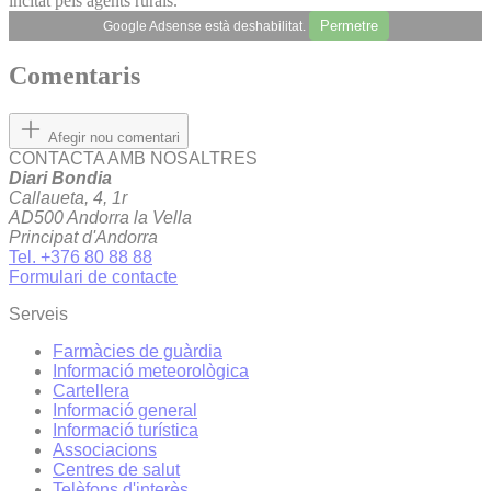
incitat pels agents rurals.
Permetre
Google Adsense està deshabilitat.
Comentaris
Afegir nou comentari
CONTACTA AMB NOSALTRES
Diari Bondia
Callaueta, 4, 1r
AD500 Andorra la Vella
Principat d'Andorra
Tel. +376 80 88 88
Formulari de contacte
Serveis
Farmàcies de guàrdia
Informació meteorològica
Cartellera
Informació general
Informació turística
Associacions
Centres de salut
Telèfons d'interès