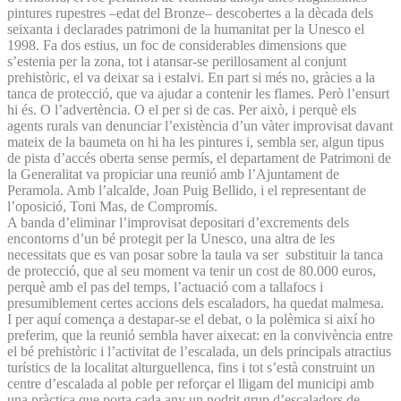
pintures rupestres –edat del Bronze– descobertes a la dècada dels
seixanta i declarades patrimoni de la humanitat per la Unesco el
1998. Fa dos estius, un foc de considerables dimensions que
s’estenia per la zona, tot i atansar-se perillosament al conjunt
prehistòric, el va deixar sa i estalvi. En part si més no, gràcies a la
tanca de protecció, que va ajudar a contenir les flames. Però l’ensurt
hi és. O l’advertència. O el per si de cas. Per això, i perquè els
agents rurals van denunciar l’existència d’un vàter improvisat davant
mateix de la baumeta on hi ha les pintures i, sembla ser, algun tipus
de pista d’accés oberta sense permís, el departament de Patrimoni de
la Generalitat va propiciar una reunió amb l’Ajuntament de
Peramola. Amb l’alcalde, Joan Puig Bellido, i el representant de
l’oposició, Toni Mas, de Compromís.
A banda d’eliminar l’improvisat depositari d’excrements dels
encontorns d’un bé protegit per la Unesco, una altra de les
necessitats que es van posar sobre la taula va ser substituir la tanca
de protecció, que al seu moment va tenir un cost de 80.000 euros,
perquè amb el pas del temps, l’actuació com a tallafocs i
presumiblement certes accions dels escaladors, ha quedat malmesa.
I per aquí comença a destapar-se el debat, o la polèmica si així ho
preferim, que la reunió sembla haver aixecat: en la convivència entre
el bé prehistòric i l’activitat de l’escalada, un dels principals atractius
turístics de la localitat alturguellenca, fins i tot s’està construint un
centre d’escalada al poble per reforçar el lligam del municipi amb
una pràctica que porta cada any un nodrit grup d’escaladors de