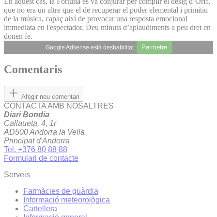
En aquest cas, la Fortuna es va conjurar per complir el desig d’Orff,
que no era un altre que el de recuperar el poder elemental i primitiu
de la música, capaç així de provocar una resposta emocional
immediata en l'espectador. Deu minuts d’aplaudiments a peu dret en
donen fe.
Permetre
Google Adsense està deshabilitat.
Comentaris
Afegir nou comentari
CONTACTA AMB NOSALTRES
Diari Bondia
Callaueta, 4, 1r
AD500 Andorra la Vella
Principat d'Andorra
Tel. +376 80 88 88
Formulari de contacte
Serveis
Farmàcies de guàrdia
Informació meteorològica
Cartellera