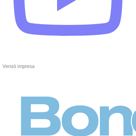
Versió impresa