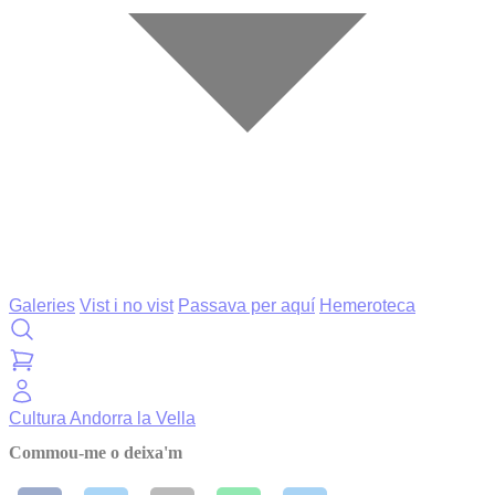
Galeries
Vist i no vist
Passava per aquí
Hemeroteca
Cultura
Andorra la Vella
Commou-me o deixa'm