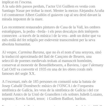
implicat en l’escena.
A la sala dels passos perduts, l’actor Uri Guillem es vestia com
Santiago Nasar per trobar la mort. Mentre la mezzo Alejandra Acuña
i el contratenor Albert Guiñón el guiaven cap al seu destí davant la
mirada impotent de la mare.
Les recentment restaurades pintures de Casa de la Vall, les ombres
estratègiques, la pedra –freda– i els peus descalços dels intèrprets
connecten –a través de la música i de la veu– amb un dolor que va
més enllà del fet religiós per esdevenir transcendent per la seva
absoluta humanitat.
Al vespre,
Carmina Burana
, que no és el nom d’una senyora, sinó
la traducció aproximada del llatí de Cançons de Beuern, una
selecció de poemes medievals trobats al manuscrit homònim,
conservat al monestir de Benediktbeuern, a Baviera, i que l’alemany
Carl Orff va convertir el 1935 en una de les obres corals més
famoses del segle XX.
A l’escenari, més de 185 persones en comunió sota la batuta de
Josep Caballé Domènech: músics de l’ONCA i de l’orquestra
simfònica de Galícia, les veus de la simfònica de Galícia i del cor
infantil Amics de la Unió de Granollers i els solistes Julieth Lozano,
soprano; Kevin Amiel, tenor; i Guillem Batllori, baríton.