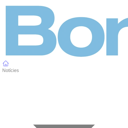
Panell de gestió de galetes
Notícies