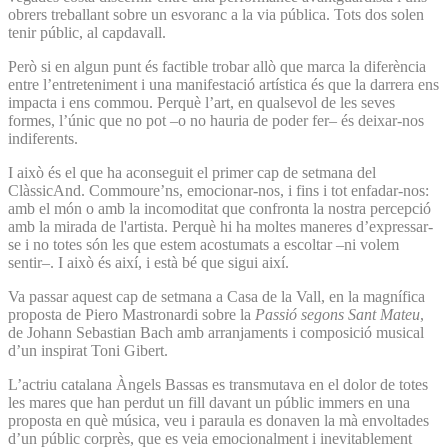
obrers treballant sobre un esvoranc a la via pública. Tots dos solen
tenir públic, al capdavall.
Però si en algun punt és factible trobar allò que marca la diferència
entre l’entreteniment i una manifestació artística és que la darrera ens
impacta i ens commou. Perquè l’art, en qualsevol de les seves
formes, l’únic que no pot –o no hauria de poder fer– és deixar-nos
indiferents.
I això és el que ha aconseguit el primer cap de setmana del
ClàssicAnd. Commoure’ns, emocionar-nos, i fins i tot enfadar-nos:
amb el món o amb la incomoditat que confronta la nostra percepció
amb la mirada de l'artista. Perquè hi ha moltes maneres d’expressar-
se i no totes són les que estem acostumats a escoltar –ni volem
sentir–. I això és així, i està bé que sigui així.
Va passar aquest cap de setmana a Casa de la Vall, en la magnífica
proposta de Piero Mastronardi sobre la
Passió segons Sant Mateu
,
de Johann Sebastian Bach amb arranjaments i composició musical
d’un inspirat Toni Gibert.
L’actriu catalana Àngels Bassas es transmutava en el dolor de totes
les mares que han perdut un fill davant un públic immers en una
proposta en què música, veu i paraula es donaven la mà envoltades
d’un públic corprès, que es veia emocionalment i inevitablement