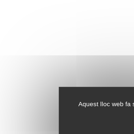
Aquest lloc web fa s