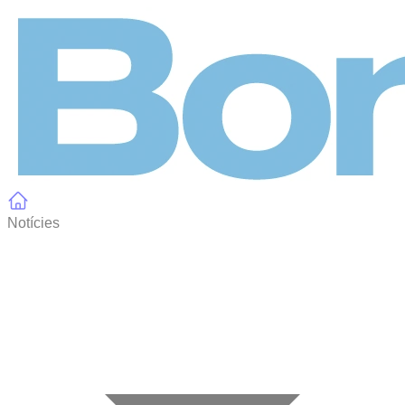
Panell de gestió de galetes
Notícies