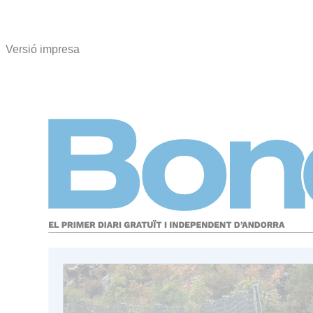
Versió impresa