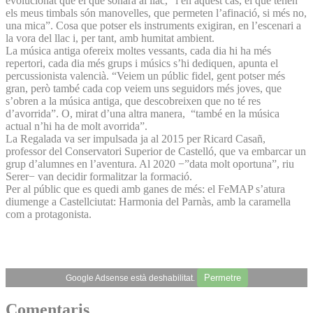
evolucionat que el que sonarà al llac, “i en aquest cas, el que tenen
els meus timbals són manovelles, que permeten l’afinació, si més no,
una mica”. Cosa que potser els instruments exigiran, en l’escenari a
la vora del llac i, per tant, amb humitat ambient.
La música antiga ofereix moltes vessants, cada dia hi ha més
repertori, cada dia més grups i músics s’hi dediquen, apunta el
percussionista valencià. “Veiem un públic fidel, gent potser més
gran, però també cada cop veiem uns seguidors més joves, que
s’obren a la música antiga, que descobreixen que no té res
d’avorrida”. O, mirat d’una altra manera, “també en la música
actual n’hi ha de molt avorrida”.
La Regalada va ser impulsada ja al 2015 per Ricard Casañ,
professor del Conservatori Superior de Castelló, que va embarcar un
grup d’alumnes en l’aventura. Al 2020 −”data molt oportuna”, riu
Serer− van decidir formalitzar la formació.
Per al públic que es quedi amb ganes de més: el FeMAP s’atura
diumenge a Castellciutat: Harmonia del Parnàs, amb la caramella
com a protagonista.
Permetre
Google Adsense està deshabilitat.
Comentaris