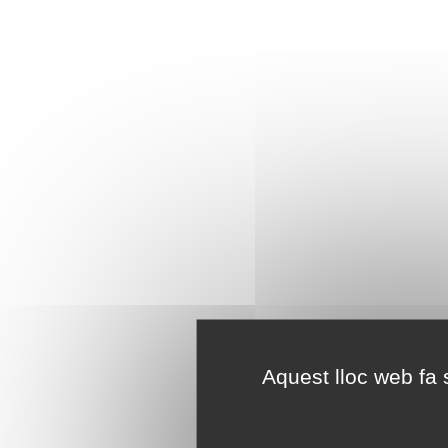
Aquest lloc web fa s