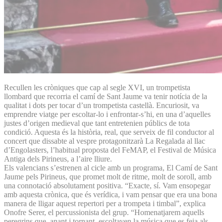
Recullen les cròniques que cap al segle XVI, un trompetista
llombard que recorria el camí de Sant Jaume va tenir notícia de la
qualitat i dots per tocar d’un trompetista castellà. Encuriosit, va
emprendre viatge per escoltar-lo i enfrontar-s’hi, en una d’aquelles
justes d’origen medieval que tant entretenien públics de tota
condició. Aquesta és la història, real, que serveix de fil conductor al
concert que dissabte al vespre protagonitzarà La Regalada al llac
d’Engolasters, l’habitual proposta del FeMAP, el Festival de Música
Antiga dels Pirineus, a l’aire lliure.
Els valencians s’estrenen al cicle amb un programa, El Camí de Sant
Jaume pels Pirineus, que promet molt de ritme, molt de soroll, amb
una connotació absolutament positiva. “Exacte, sí. Vam ensopegar
amb aquesta crònica, que és verídica, i vam pensar que era una bona
manera de lligar aquest repertori per a trompeta i timbal”, explica
Onofre Serer, el percussionista del grup. “Homenatjarem aquells
peregrins que, anant i tornant, escoltaven la música que es feia als