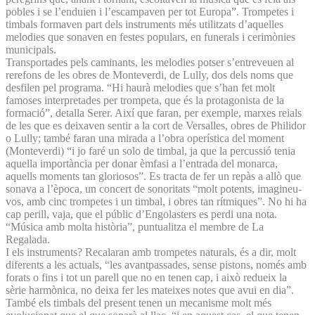
pobles i se l’enduien i l’escampaven per tot Europa”. Trompetes i
timbals formaven part dels instruments més utilitzats d’aquelles
melodies que sonaven en festes populars, en funerals i cerimònies
municipals.
Transportades pels caminants, les melodies potser s’entreveuen al
rerefons de les obres de Monteverdi, de Lully, dos dels noms que
desfilen pel programa. “Hi haurà melodies que s’han fet molt
famoses interpretades per trompeta, que és la protagonista de la
formació”, detalla Serer. Així que faran, per exemple, marxes reials
de les que es deixaven sentir a la cort de Versalles, obres de Philidor
o Lully; també faran una mirada a l’obra operística del moment
(Monteverdi) “i jo faré un solo de timbal, ja que la percussió tenia
aquella importància per donar èmfasi a l’entrada del monarca,
aquells moments tan gloriosos”. Es tracta de fer un repàs a allò que
sonava a l’època, un concert de sonoritats “molt potents, imagineu-
vos, amb cinc trompetes i un timbal, i obres tan rítmiques”. No hi ha
cap perill, vaja, que el públic d’Engolasters es perdi una nota.
“Música amb molta història”, puntualitza el membre de La
Regalada.
I els instruments? Recalaran amb trompetes naturals, és a dir, molt
diferents a les actuals, “les avantpassades, sense pistons, només amb
forats o fins i tot un parell que no en tenen cap, i això redueix la
sèrie harmònica, no deixa fer les mateixes notes que avui en dia”.
També els timbals del present tenen un mecanisme molt més