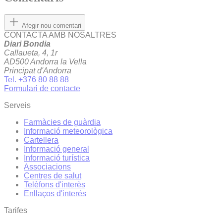
Afegir nou comentari
CONTACTA AMB NOSALTRES
Diari Bondia
Callaueta, 4, 1r
AD500 Andorra la Vella
Principat d'Andorra
Tel. +376 80 88 88
Formulari de contacte
Serveis
Farmàcies de guàrdia
Informació meteorològica
Cartellera
Informació general
Informació turística
Associacions
Centres de salut
Telèfons d'interès
Enllaços d'interés
Tarifes