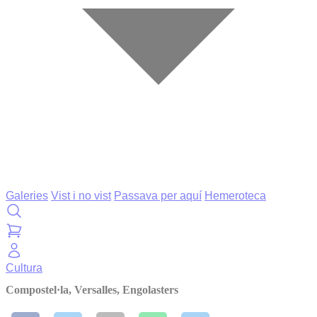
Galeries
Vist i no vist
Passava per aquí
Hemeroteca
Cultura
Compostel·la, Versalles, Engolasters