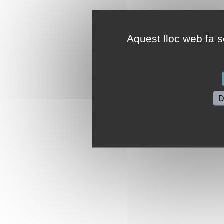
Aquest lloc web fa se
D