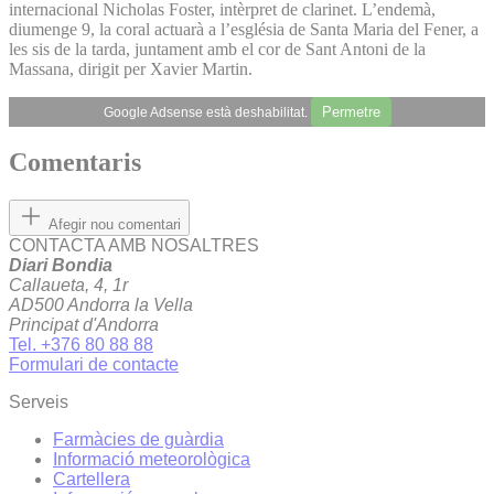
internacional Nicholas Foster, intèrpret de clarinet. L’endemà,
diumenge 9, la coral actuarà a l’església de Santa Maria del Fener, a
les sis de la tarda, juntament amb el cor de Sant Antoni de la
Massana, dirigit per Xavier Martin.
Permetre
Google Adsense està deshabilitat.
Comentaris
Afegir nou comentari
CONTACTA AMB NOSALTRES
Diari Bondia
Callaueta, 4, 1r
AD500 Andorra la Vella
Principat d'Andorra
Tel. +376 80 88 88
Formulari de contacte
Serveis
Farmàcies de guàrdia
Informació meteorològica
Cartellera