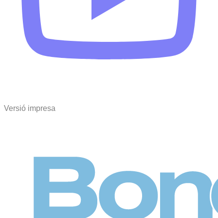
Versió impresa