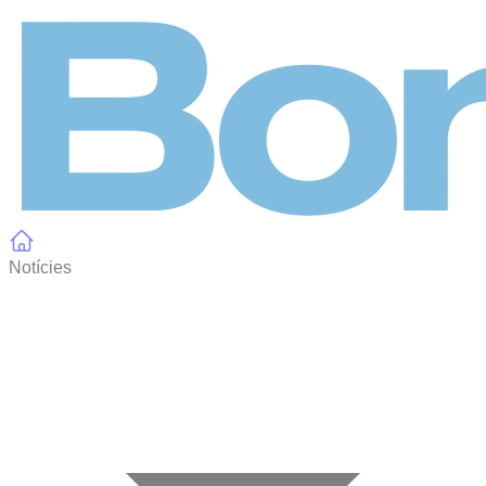
Panell de gestió de galetes
Notícies